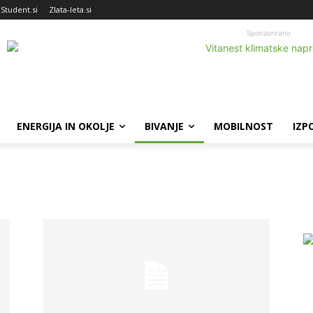
Student.si
Zlata-leta.si
Sponzorirano
ENERGIJA IN OKOLJE
BIVANJE
MOBILNOST
IZP