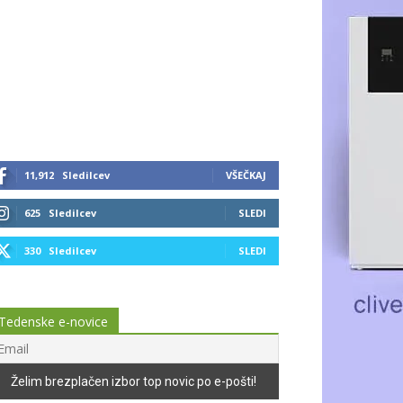
11,912
Sledilcev
VŠEČKAJ
625
Sledilcev
SLEDI
330
Sledilcev
SLEDI
Tedenske e-novice