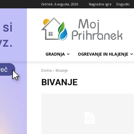
četrtek, 6 avgusta, 2026
Nagradne igre
Dogodki
GRADNJA
OGREVANJE IN HLAJENJE
Doma
Bivanje
BIVANJE