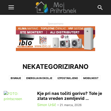
Sponzorirano
NEKATEGORIZIRANO
BIVANJE
ENERGIJA IN OKOLJE
IZPOSTAVLJENO
MOBILNOST
MP MEDIJI
NEKATEGORIZIRANO
OGREVANJE IN HLAJENJE
TRAJNOSTNA GRADNJA
VODA
Kje pri nas točiti gorivo? Tole je
zlata vreden zemljevid …
Simon Uršič
-
21. marca, 2026