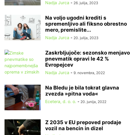
Nadja Jurca
-
26. julija, 2023
Na voljo ugodni krediti s
spremenljivo ali fiksno obrestno
mero, premislite...
Nadja Jurca
-
20. julija, 2023
Zaskrbljujoče: sezonsko menjavo
pnevmatik opravi le 42 %
Evropejcev
Nadja Jurca
-
9. novembra, 2022
Na Bledu je bila tokrat glavna
zvezda »pitna voda«
Ecetera, d. o. o.
-
20. junija, 2022
Z 2035 v EU prepoved prodaje
vozil na bencin in dizel