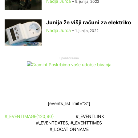
Nadja Jurca
-
9. junija, 2022
Junija že višji računi za elektriko
Nadja Jurca
-
1. junija, 2022
Sponzorirano
[events_list limit="3"]
#_EVENTIMAGE{120,90}
#_EVENTLINK
#_EVENTDATES, #_EVENTTIMES
#_LOCATIONNAME