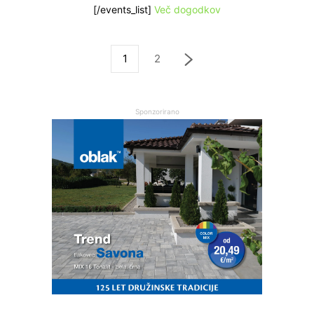
[/events_list]
Več dogodkov
1
2
Sponzorirano