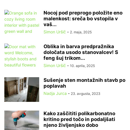
Nocoj pod preprogo položite eno
malenkost: sreča bo vstopila v
vaš...
Simon Uršič
-
2. maja, 2025
Oblika in barva predpražnika
določata usodo stanovalcev! S
feng šuj trikom...
Simon Uršič
-
10. aprila, 2025
Sušenje sten montažnih stavb po
poplavah
Nadja Jurca
-
23. avgusta, 2023
Kako zaščititi polikarbonatno
kritino pred točo in podaljšati
njeno življenjsko dobo