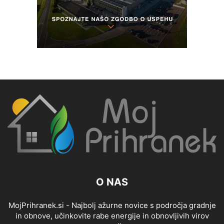
O NAS
MojPrihranek.si - Najbolj ažurne novice s področja gradnje
in obnove, učinkovite rabe energije in obnovljivih virov