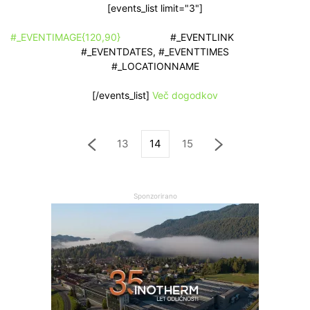
[events_list limit="3"]
#_EVENTIMAGE{120,90}
#_EVENTLINK
#_EVENTDATES, #_EVENTTIMES
#_LOCATIONNAME
[/events_list]
Več dogodkov
13
14
15
Sponzorirano