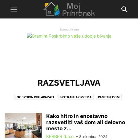
Sponzorirano
RAZSVETLJAVA
GOSPODINJSKI APARATI
NOTRANJA OPREMA
PAMETNI DOM
RAZSVETLJAVA
Kako hitro in enostavno
razsvetliti vaš dom ali delovno
mesto z...
KERBER d.o.o.
-
8. oktobra, 2024