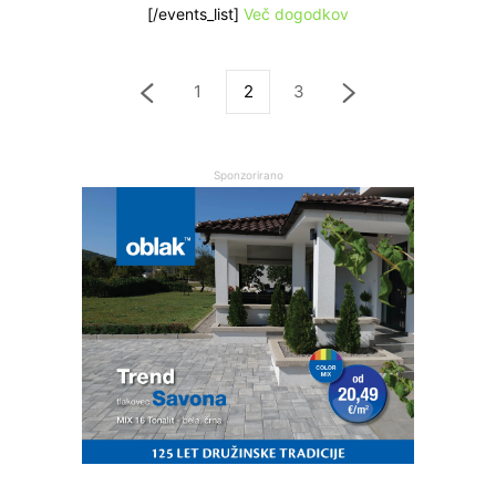
[/events_list]
Več dogodkov
1
2
3
Sponzorirano