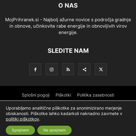
O NAS
MojPrihranek.si - Najbolj ažurne novice s področja gradnje
in obnove, učinkovite rabe energije in obnovljivih virov
energije.
SLEDITE NAM
Splošni pogoji
Piškotki
Politika zasebnosti
Oglaševanje
Partnerji
Sofinanciranje
Ekipa
Logotip
Uporabljamo analitične piškotke za anonimizirano merjenje
obiskanosti. Piškotke lahko kadarkoli naknadno zavrnete v
O podjetju
politiki piškotkov
.
Sprejmem
Ne sprejmem
© Nevtron & Company, d. o. o.