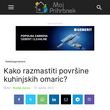
Sponzorirano
Nekategorizirano
Kako razmastiti površine
kuhinjskih omaric?
Avtor:
Nadja Jurca
-
13. aprila, 2021