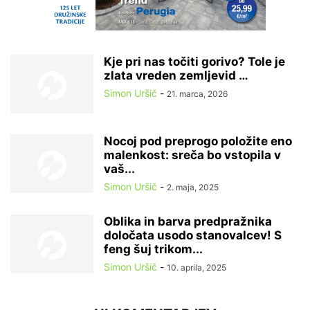
Kje pri nas točiti gorivo? Tole je
zlata vreden zemljevid …
Simon Uršič
-
21. marca, 2026
Nocoj pod preprogo položite eno
malenkost: sreča bo vstopila v
vaš...
Simon Uršič
-
2. maja, 2025
Oblika in barva predpražnika
določata usodo stanovalcev! S
feng šuj trikom...
Simon Uršič
-
10. aprila, 2025