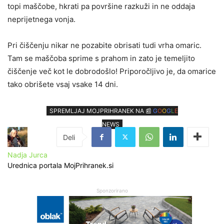
topi maščobe, hkrati pa površine razkuži in ne oddaja
neprijetnega vonja.
Pri čiščenju nikar ne pozabite obrisati tudi vrha omaric.
Tam se maščoba sprime s prahom in zato je temeljito
čiščenje več kot le dobrodošlo! Priporočljivo je, da omarice
tako obrišete vsaj vsake 14 dni.
SPREMLJAJ MOJPRIHRANEK NA 📰
G
O
O
G
L
E
NEWS
Nadja Jurca
Urednica portala MojPrihranek.si
Sponzorirano