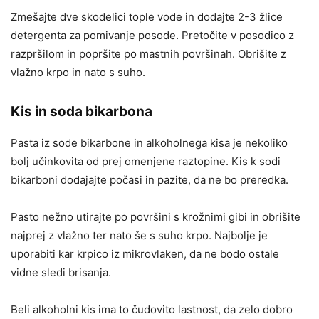
Zmešajte dve skodelici tople vode in dodajte 2-3 žlice
detergenta za pomivanje posode. Pretočite v posodico z
razpršilom in popršite po mastnih površinah. Obrišite z
vlažno krpo in nato s suho.
Kis in soda bikarbona
Pasta iz sode bikarbone in alkoholnega kisa je nekoliko
bolj učinkovita od prej omenjene raztopine. Kis k sodi
bikarboni dodajajte počasi in pazite, da ne bo preredka.
Pasto nežno utirajte po površini s krožnimi gibi in obrišite
najprej z vlažno ter nato še s suho krpo. Najbolje je
uporabiti kar krpico iz mikrovlaken, da ne bodo ostale
vidne sledi brisanja.
Beli alkoholni kis ima to čudovito lastnost, da zelo dobro