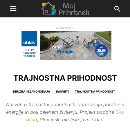
Sponzorirano
TRAJNOSTNA PRIHODNOST
DRUŽBA IN ZAKONODAJA
NASVETI
TRAJNOSTNA PRIHODNOST
ZANIMIVOSTI
Ι SPOROČILA PARTNERJEV
Nasveti o trajnostni prihodnosti, varčevanju porabe in
energije in bolj zelenem življenju. Projekt podpira
Eko
sklad
, Slovenski okoljski javni sklad.