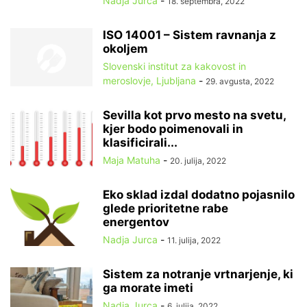
Nadja Jurca
-
18. septembra, 2022
ISO 14001 – Sistem ravnanja z
okoljem
Slovenski institut za kakovost in
meroslovje, Ljubljana
-
29. avgusta, 2022
Sevilla kot prvo mesto na svetu,
kjer bodo poimenovali in
klasificirali...
Maja Matuha
-
20. julija, 2022
Eko sklad izdal dodatno pojasnilo
glede prioritetne rabe
energentov
Nadja Jurca
-
11. julija, 2022
Sistem za notranje vrtnarjenje, ki
ga morate imeti
Nadja Jurca
-
6. julija, 2022