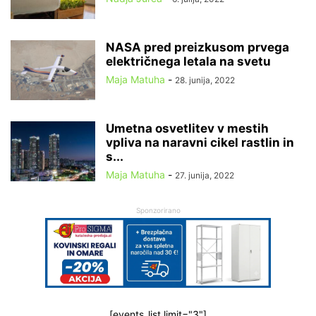
NASA pred preizkusom prvega
električnega letala na svetu
Maja Matuha
-
28. junija, 2022
Umetna osvetlitev v mestih
vpliva na naravni cikel rastlin in
s...
Maja Matuha
-
27. junija, 2022
Sponzorirano
[events_list limit="3"]