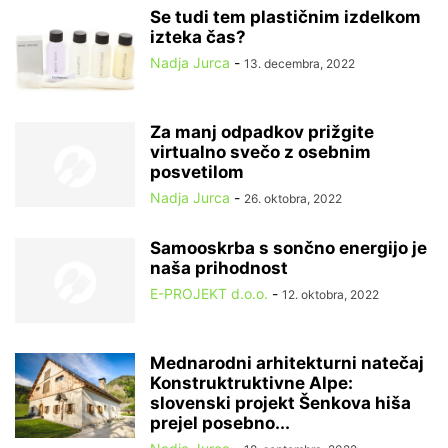
Se tudi tem plastičnim izdelkom
izteka čas?
Nadja Jurca
-
13. decembra, 2022
Za manj odpadkov prižgite
virtualno svečo z osebnim
posvetilom
Nadja Jurca
-
26. oktobra, 2022
Samooskrba s sončno energijo je
naša prihodnost
E-PROJEKT d.o.o.
-
12. oktobra, 2022
Mednarodni arhitekturni natečaj
Konstruktruktivne Alpe:
slovenski projekt Šenkova hiša
prejel posebno...