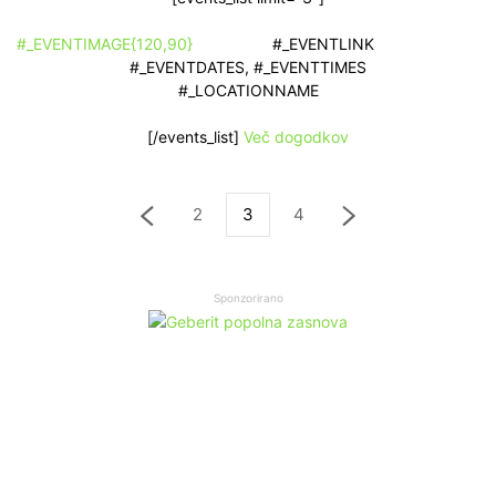
#_EVENTIMAGE{120,90}
#_EVENTLINK
#_EVENTDATES, #_EVENTTIMES
#_LOCATIONNAME
[/events_list]
Več dogodkov
2
3
4
Sponzorirano