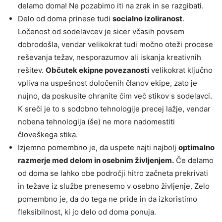
delamo doma! Ne pozabimo iti na zrak in se razgibati.
Delo od doma prinese tudi
socialno izoliranost
.
Ločenost od sodelavcev je sicer včasih povsem
dobrodošla, vendar velikokrat tudi močno oteži procese
reševanja težav, nesporazumov ali iskanja kreativnih
rešitev.
Občutek ekipne povezanosti
velikokrat ključno
vpliva na uspešnost določenih članov ekipe, zato je
nujno, da poskusite ohranite čim več stikov s sodelavci.
K sreči je to s sodobno tehnologije precej lažje, vendar
nobena tehnologija (še) ne more nadomestiti
človeškega stika.
Izjemno pomembno je, da uspete najti najbolj
optimalno
razmerje med delom in osebnim življenjem.
Če delamo
od doma se lahko obe področji hitro začneta prekrivati
in težave iz službe prenesemo v osebno življenje. Zelo
pomembno je, da do tega ne pride in da izkoristimo
fleksibilnost, ki jo delo od doma ponuja.