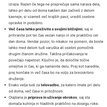
izraza. Razen če tega ne preprečuje sama narava dela,
lahko pri delu od doma kakšen dan začneš z delom
kasneje, si vzameš več krajših pavz, urediš osebne
opravke in podobno.
Več
časa lahko preživite s svojimi bližnjimi
, saj si
prihranite pot ter čas vezan nanjo in ste praktično cel
dan doma. Vendar pozor, to nikakor ne pomeni, da boste
lahko med delom tudi varuška ali osebni pomočnik
drugim članom družine. Takšna pričakovanja le
povečajo napetost. Ključno je, da določite točne
omejitve in čas, ki ga namenite delu. Prej kot naredite,
prej končate in več časa bo na voljo za brezskrbno
druženje.
Enako velja tudi za
telovadbo
, za katero imate pri delu
od doma, več časa in priložnosti.
Olajšana je
priprava in uživanje obrokov
, saj sta
domača kuhinja in hladilnik praktično na dosegu roke.