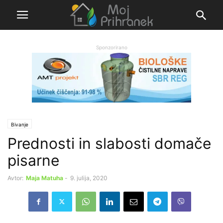
Sponzorirano
Bivanje
Prednosti in slabosti domače
pisarne
Avtor:
Maja Matuha
-
9. julija, 2020