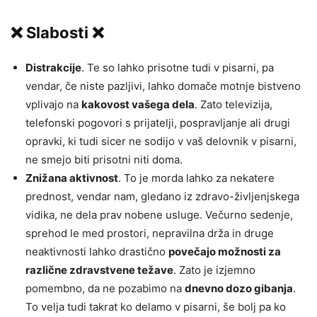
❌ Slabosti ❌
Distrakcije
. Te so lahko prisotne tudi v pisarni, pa
vendar, če niste pazljivi, lahko domače motnje bistveno
vplivajo na
kakovost vašega dela
. Zato televizija,
telefonski pogovori s prijatelji, pospravljanje ali drugi
opravki, ki tudi sicer ne sodijo v vaš delovnik v pisarni,
ne smejo biti prisotni niti doma.
Znižana aktivnost
. To je morda lahko za nekatere
prednost, vendar nam, gledano iz zdravo-življenjskega
vidika, ne dela prav nobene usluge. Večurno sedenje,
sprehod le med prostori, nepravilna drža in druge
neaktivnosti lahko drastično
povečajo možnosti za
različne zdravstvene težave
. Zato je izjemno
pomembno, da ne pozabimo na
dnevno dozo gibanja
.
To velja tudi takrat ko delamo v pisarni, še bolj pa ko