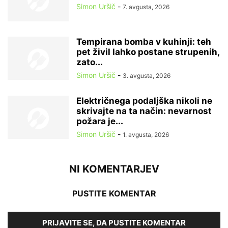
Simon Uršič
-
7. avgusta, 2026
Tempirana bomba v kuhinji: teh
pet živil lahko postane strupenih,
zato...
Simon Uršič
-
3. avgusta, 2026
Električnega podaljška nikoli ne
skrivajte na ta način: nevarnost
požara je...
Simon Uršič
-
1. avgusta, 2026
NI KOMENTARJEV
PUSTITE KOMENTAR
PRIJAVITE SE, DA PUSTITE KOMENTAR