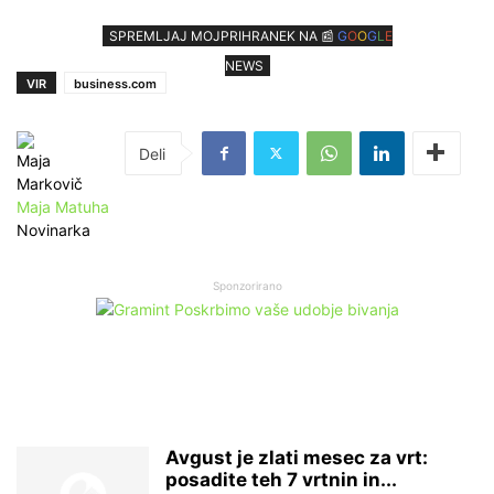
SPREMLJAJ MOJPRIHRANEK NA 📰
G
O
O
G
L
E
NEWS
VIR
business.com
Maja Matuha
Novinarka
Sponzorirano
Avgust je zlati mesec za vrt:
posadite teh 7 vrtnin in...