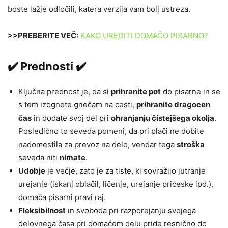
boste lažje odločili, katera verzija vam bolj ustreza.
>>PREBERITE VEČ:
KAKO UREDITI DOMAČO PISARNO?
✔️ Prednosti ✔️
Ključna prednost je, da si
prihranite pot
do pisarne in se
s tem izognete gnečam na cesti,
prihranite dragocen
čas
in dodate svoj del pri
ohranjanju čistejšega okolja
.
Posledično to seveda pomeni, da pri plači ne dobite
nadomestila za prevoz na delo, vendar tega
stroška
seveda niti
nimate
.
Udobje
je večje, zato je za tiste, ki sovražijo jutranje
urejanje (iskanj oblačil, ličenje, urejanje pričeske ipd.),
domača pisarni pravi raj.
Fleksibilnost
in svoboda pri razporejanju svojega
delovnega časa pri domačem delu pride resnično do