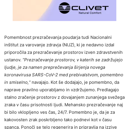
Pomembnost prezračevanja poudarja tudi Nacionalni
inštitut za varovanje zdravja (NIJZ), ki je nedavno izdal
priporočila za prezračevanje prostorov izven zdravstvenih
ustanov.
“Prezračevanje prostorov, v katerih se zadržujejo
ljudje, je za namen preprečevanja širjenja novega
koronavirusa SARS-CoV-2 med prebivalstvom, pomembno
in smiselno,
“
navajajo. Kot še dodajajo, je pomembno, da
naprave pravilno uporabljamo in vzdržujemo. Predlagajo
stalno zračenje prostorov z dovajanjem zunanjega svežega
zraka v času prisotnosti ljudi. Mehansko prezračevanje naj
bi bilo vklopljeno ves čas, 24/7. Pomembno je, da je za
kakovosten zrak poskrbljeno tako podnevi kot v času
spanca. Ponoči se telo regenerira in pripravlja na izzive