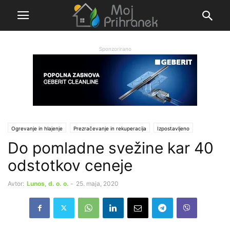
Sponzorirano
Ogrevanje in hlajenje
Prezračevanje in rekuperacija
Izpostavljeno
Do pomladne svežine kar 40
Ι Sporočila partnerjev
odstotkov ceneje
Avtor:
Lunos, d. o. o.
-
25. maja, 2020