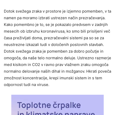
Dotok svežega zraka v prostore je izjemno pomemben, v ta
namen pa moramo izbrati ustrezen način prezračevanja.
Kako pomembno je to, se je pokazalo predvsem v zadnjih
mesecih ob izbruhu koronavirusa, ko smo bili prisiljeni več
časa preživljati doma, prezračevalni sistemi pa so se za
neustrezne izkazali tudi v določenih poslovnih stavbah.
Dotok svežega zraka je pomemben za dobro počutje in
omogoča, da naše telo normalno deluje. Ustrezno razmerje
med kisikom in CO2 v ravno prav vlažnem zraku omogoča
normalno delovanje naših dihal in možganov. Hkrati poveča
zmožnost koncentracije, krepi imunski sistem in s tem
odpornost tudi na viruse.