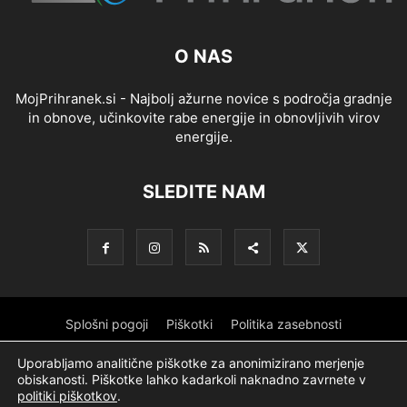
O NAS
MojPrihranek.si - Najbolj ažurne novice s področja gradnje
in obnove, učinkovite rabe energije in obnovljivih virov
energije.
SLEDITE NAM
Splošni pogoji
Piškotki
Politika zasebnosti
Oglaševanje
Partnerji
Sofinanciranje
Ekipa
Logotip
Uporabljamo analitične piškotke za anonimizirano merjenje
obiskanosti. Piškotke lahko kadarkoli naknadno zavrnete v
O podjetju
politiki piškotkov
.