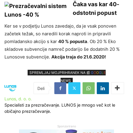
Čaka vas kar 40-
odstotni popust
Ker se v podjetju Lunos zavedajo, da je vsak ponoven
začetek težak, so naredili korak naproti in pripravili
pomladansko akcijo s kar
40 % popusta
. Ob 20 % Eko
skladove subvencije namreč podarijo še dodatnih 20 %
Lunosove subvencije.
A
kcija traja do 21.6.2020!
SPREMLJAJ MOJPRIHRANEK NA 📰
G
O
O
G
L
E
NEWS
Lunos, d. o. o.
Specialisti za prezračevanje. LUNOS je mnogo več kot le
običajno prezračevanje.
Sponzorirano