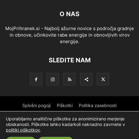
O NAS
MojPrihranek.si - Najbolj ažurne novice s področja gradnje
in obnove, učinkovite rabe energije in obnovljivih virov
energije.
SLEDITE NAM
Splošni pogoji
Piškotki
Politika zasebnosti
Oglaševanje
Partnerji
Sofinanciranje
Ekipa
Logotip
Uporabljamo analitične piškotke za anonimizirano merjenje
obiskanosti. Piškotke lahko kadarkoli naknadno zavrnete v
O podjetju
politiki piškotkov
.