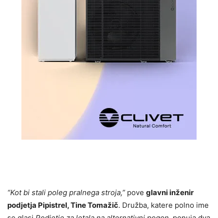
“Kot bi stali poleg pralnega stroja,”
pove
glavni inženir
podjetja Pipistrel, Tine Tomažič
. Družba, katere polno ime
se glasi
Podjetje za letala na alternativni pogon
, ponuja dva