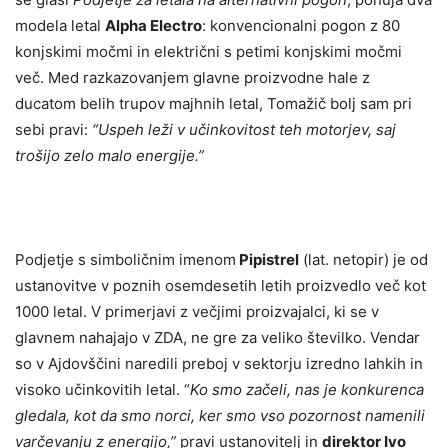
modela letal
Alpha Electro
: konvencionalni pogon z 80
konjskimi močmi in električni s petimi konjskimi močmi
več. Med razkazovanjem glavne proizvodne hale z
ducatom belih trupov majhnih letal, Tomažič bolj sam pri
sebi pravi:
“Uspeh leži v učinkovitost teh motorjev, saj
trošijo zelo malo energije.”
Podjetje s simboličnim imenom
Pipistrel
(lat. netopir) je od
ustanovitve v poznih osemdesetih letih proizvedlo več kot
1000 letal. V primerjavi z večjimi proizvajalci, ki se v
glavnem nahajajo v ZDA, ne gre za veliko številko. Vendar
so v Ajdovščini naredili preboj v sektorju izredno lahkih in
visoko učinkovitih letal. “
Ko smo začeli, nas je konkurenca
gledala, kot da smo norci, ker smo vso pozornost namenili
varčevanju z energijo,”
pravi ustanovitelj in
direktor Ivo