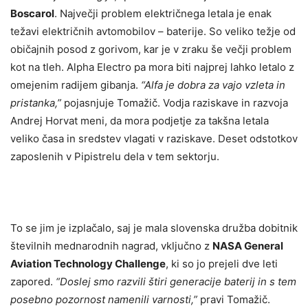
Boscarol
. Največji problem električnega letala je enak
težavi električnih avtomobilov – baterije. So veliko težje od
običajnih posod z gorivom, kar je v zraku še večji problem
kot na tleh. Alpha Electro pa mora biti najprej lahko letalo z
omejenim radijem gibanja.
“Alfa je dobra za vajo vzleta in
pristanka,”
pojasnjuje Tomažič. Vodja raziskave in razvoja
Andrej Horvat meni, da mora podjetje za takšna letala
veliko časa in sredstev vlagati v raziskave. Deset odstotkov
zaposlenih v Pipistrelu dela v tem sektorju.
To se jim je izplačalo, saj je mala slovenska družba dobitnik
številnih mednarodnih nagrad, vključno z
NASA General
Aviation Technology Challenge
, ki so jo prejeli dve leti
zapored.
“Doslej smo razvili štiri generacije baterij in s tem
posebno pozornost namenili varnosti,”
pravi Tomažič.