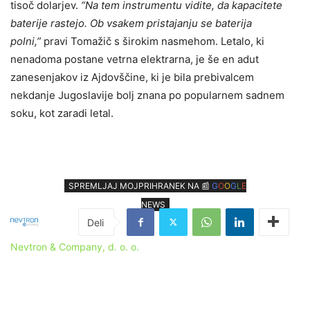
tisoč dolarjev.
“Na tem instrumentu vidite, da kapacitete
baterije rastejo. Ob vsakem pristajanju se baterija
polni,”
pravi Tomažič s širokim nasmehom. Letalo, ki
nenadoma postane vetrna elektrarna, je še en adut
zanesenjakov iz Ajdovščine, ki je bila prebivalcem
nekdanje Jugoslavije bolj znana po popularnem sadnem
soku, kot zaradi letal.
SPREMLJAJ MOJPRIHRANEK NA 📰
G
O
O
G
L
E
NEWS
Nevtron & Company, d. o. o.