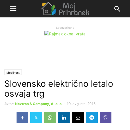
Sponzorirano
Mobilnost
Slovensko električno letalo
osvaja trg
Avtor:
Nevtron & Company, d. o. o.
-
10. avgusta, 2015