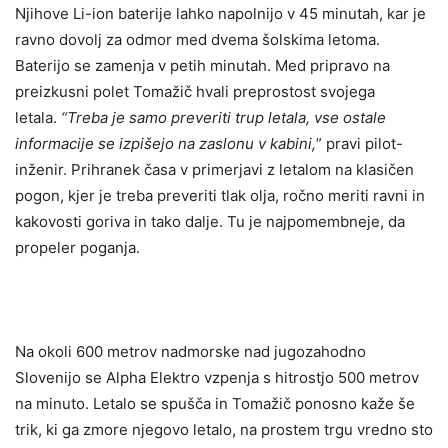
Njihove Li-ion baterije lahko napolnijo v 45 minutah, kar je
ravno dovolj za odmor med dvema šolskima letoma.
Baterijo se zamenja v petih minutah. Med pripravo na
preizkusni polet Tomažič hvali preprostost svojega
letala.
“Treba je samo preveriti trup letala, vse ostale
informacije se izpišejo na zaslonu v kabini,
” pravi pilot-
inženir. Prihranek časa v primerjavi z letalom na klasičen
pogon, kjer je treba preveriti tlak olja, ročno meriti ravni in
kakovosti goriva in tako dalje. Tu je najpomembneje, da
propeler poganja.
Na okoli 600 metrov nadmorske nad jugozahodno
Slovenijo se Alpha Elektro vzpenja s hitrostjo 500 metrov
na minuto. Letalo se spušča in Tomažič ponosno kaže še
trik, ki ga zmore njegovo letalo, na prostem trgu vredno sto