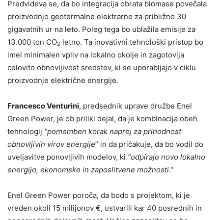
Predvideva se, da bo integracija obrata biomase povečala
proizvodnjo geotermalne elektrarne za približno 30
gigavatnih ur na leto. Poleg tega bo ublažila emisije za
13.000 ton CO
letno. Ta inovativni tehnološki pristop bo
2
imel minimalen vpliv na lokalno okolje in zagotovlja
celovito obnovljivost sredstev, ki se uporabljajo v ciklu
proizvodnje električne energije.
Francesco Venturini
, predsednik uprave družbe Enel
Green Power, je ob priliki dejal, da je kombinacija obeh
tehnologij
“pomemben korak naprej za prihodnost
obnovljivih virov energije
” in da pričakuje, da bo vodil do
uveljavitve ponovljivih modelov, ki
“odpirajo novo lokalno
energijo, ekonomske in zaposlitvene možnosti.”
Enel Green Power poroča, da bodo s projektom, ki je
vreden okoli 15 milijonov €, ustvarili kar 40 posrednih in