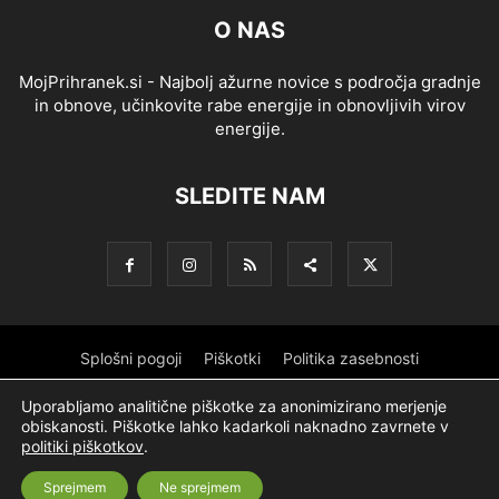
O NAS
MojPrihranek.si - Najbolj ažurne novice s področja gradnje
in obnove, učinkovite rabe energije in obnovljivih virov
energije.
SLEDITE NAM
Splošni pogoji
Piškotki
Politika zasebnosti
Oglaševanje
Partnerji
Sofinanciranje
Ekipa
Logotip
Uporabljamo analitične piškotke za anonimizirano merjenje
obiskanosti. Piškotke lahko kadarkoli naknadno zavrnete v
O podjetju
politiki piškotkov
.
Sprejmem
Ne sprejmem
© Nevtron & Company, d. o. o.