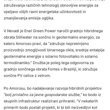
združevanja različnih tehnologij obnovljive energije za
vpeljavo višjih ravni energetske učinkovitosti in
zmanjševanja emisije ogljika.
V Nevadi je Enel Green Power naročil gradnjo hibridnega
obrata Stillwater na sončno in geotermalno energijo, za
katero Amoroso pravi, da “združuje neprekinjeno
proizvodnjo zmogljivosti binarnega cikla, srednje entalpije
geotermalne energije s solarno fotovoltaiko in solarno
termodinamiko.” Družba je poleg tega odgovorna za
gradnjo sončnega obrata Fontes v Braziliji, ki združuje
sončne PV celice z vetrom.
Po Amorosu, bo nadaljevanje razvoja hibridnih projektov
“bolj privlačno za javne gospodarske službe,”
ko bodo iz
skupnih infrastruktur realizirani prihranki. “V nekaterih
primerih bodo postali projekti, ki bi bili neizvedljivi kot