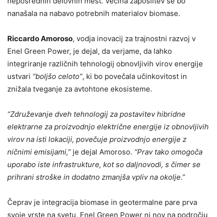
neposrednih delovnih mest. Večina zaposlitev se bo
nanašala na nabavo potrebnih materialov biomase.
Riccardo Amoroso
, vodja inovacij za trajnostni razvoj v
Enel Green Power, je dejal, da verjame, da lahko
integriranje različnih tehnologij obnovljivih virov energije
ustvari
“boljšo celoto”
, ki bo povečala učinkovitost in
znižala tveganje za avtohtone ekosisteme.
“Združevanje dveh tehnologij za postavitev hibridne
elektrarne za proizvodnjo električne energije iz obnovljivih
virov na isti lokaciji, povečuje proizvodnjo energije z
ničnimi emisijami,”
je dejal Amoroso.
“Prav tako omogoča
uporabo iste infrastrukture, kot so daljnovodi, s čimer se
prihrani stroške in dodatno zmanjša vpliv na okolje.”
Čeprav je integracija biomase in geotermalne pare prva
svoje vrste na svetu, Enel Green Power ni nov na področju