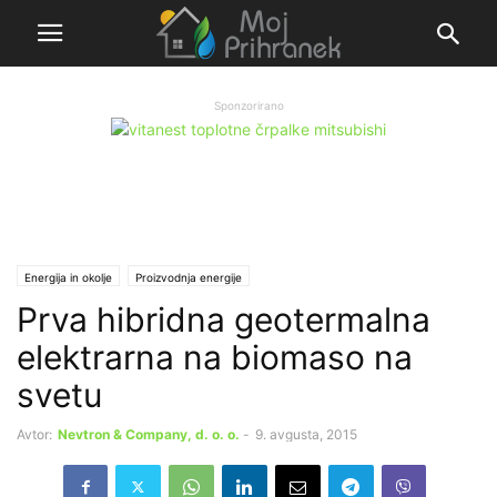
Sponzorirano
Energija in okolje
Proizvodnja energije
Prva hibridna geotermalna
elektrarna na biomaso na
svetu
Avtor:
Nevtron & Company, d. o. o.
-
9. avgusta, 2015