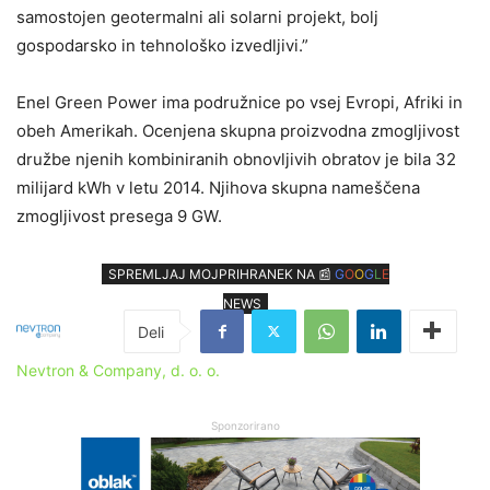
samostojen geotermalni ali solarni projekt, bolj
gospodarsko in tehnološko izvedljivi.”
Enel Green Power ima podružnice po vsej Evropi, Afriki in
obeh Amerikah. Ocenjena skupna proizvodna zmogljivost
družbe njenih kombiniranih obnovljivih obratov je bila 32
milijard kWh v letu 2014. Njihova skupna nameščena
zmogljivost presega 9 GW.
SPREMLJAJ MOJPRIHRANEK NA 📰
G
O
O
G
L
E
NEWS
Nevtron & Company, d. o. o.
Sponzorirano