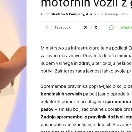
motornih vozil z 
Avtor:
Nevtron & Company, d. o. o.
-
7. februarja, 2015
Facebook
X
Whats
Ministrstvo za infrastrukturo je na podlagi 
za javno obravnavo. Pravilnik določa minima
ljudem varnega in zdravju ter okolju neškod
gorivi. Zainteresirana javnost lahko svoje p
Spremembe pravilnika popravljajo dikcijo be
bencinskih servisih
pa bolj jasno opredeljuj
nekaterih primerih predlagane
spremembe p
pasov
v smislu bolj racionalne uporabe pros
Zadnjo spremembo je pravilnik doživel let
posodobitev in izboljšanje določil. Slovens