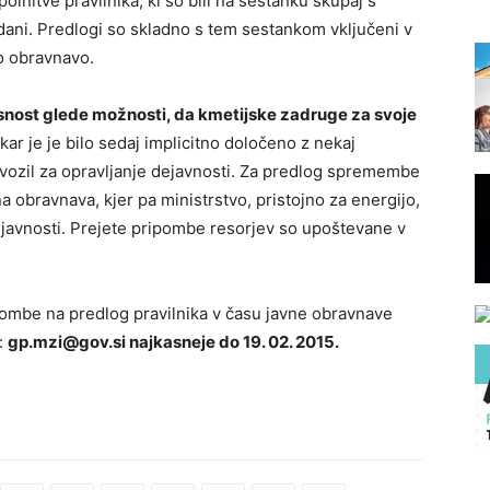
nitve pravilnika, ki so bili na sestanku skupaj s
dani. Predlogi so skladno s tem sestankom vključeni v
o obravnavo.
snost glede možnosti, da kmetijske zadruge za svoje
 kar je je bilo sedaj implicitno določeno z nekaj
vozil za opravljanje dejavnosti. Za predlog spremembe
na obravnava, kjer pa ministrstvo, pristojno za energijo,
javnosti. Prejete pripombe resorjev so upoštevane v
pombe na predlog pravilnika v času javne obravnave
:
gp.mzi@gov.si najkasneje do 19. 02. 2015.