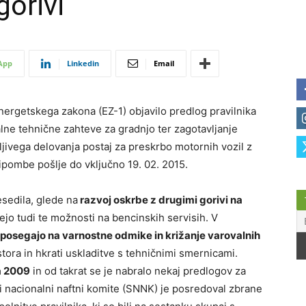
gorivi
App
Linkedin
Email
Energetskega zakona (EZ-1) objavilo predlog pravilnika
lne tehnične zahteve za gradnjo ter zagotavljanje
ljivega delovanja postaj za preskrbo motornih vozil z
ripombe pošlje do vključno 19. 02. 2015.
sedila, glede na
razvoj oskrbe z drugimi gorivi na
ejo tudi te možnosti na bencinskih servisih. V
osegajo na varnostne odmike in križanje varovalnih
tora in hkrati uskladitve s tehničnimi smernicami.
a 2009
in od takrat se je nabralo nekaj predlogov za
ki nacionalni naftni komite (SNNK) je posredoval zbrane