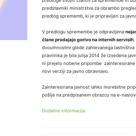
predloge svojih članov za spremembe in dopol
predstavniki ministrstva za obrambo pregle
predlog sprememb, ki je pripravljen za javn
V predlogu spremembe je odpravljena
neja
člane prodajajo gorivo na internih servisih
,
dvoumnostmi glede zahtevanega lastništva 
pravilnika je bila julija 2014 že izvedena jav
ni prejelo nobene pripombe zainteresirane 
novi verziji za javno obravnavo.
Zainteresirana javnost lahko morebitne pri
pošlje na predpisanem obrazcu na e-naslov
Dodatne informacije