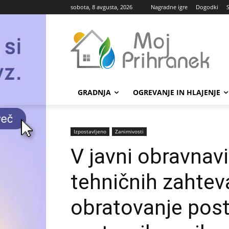
sobota, 8 avgusta, 2026
Nagradne igre
Dogodki
GRADNJA
OGREVANJE IN HLAJENJE
Izpostavljeno
Zanimivosti
V javni obravnavi
tehničnih zahtev
obratovanje post