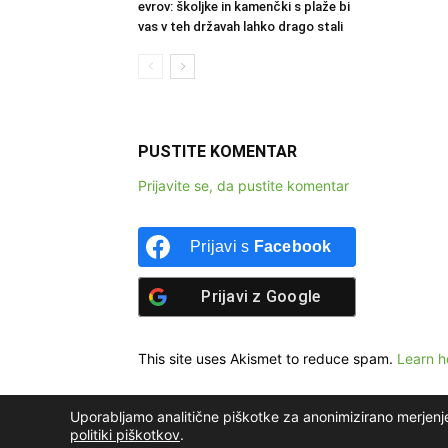
evrov: školjke in kamenčki s plaže bi
vas v teh državah lahko drago stali
PUSTITE KOMENTAR
Prijavite se, da pustite komentar
Prijavi s
Facebook
Prijavi z
Google
This site uses Akismet to reduce spam.
Learn h
Uporabljamo analitične piškotke za anonimizirano merjenj
politiki piškotkov
.