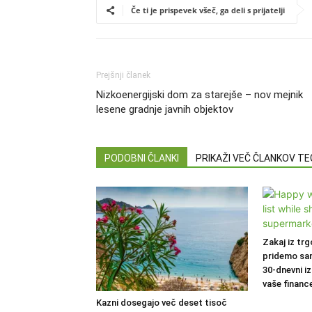
Če ti je prispevek všeč, ga deli s prijatelji
Prejšnji članek
Nizkoenergijski dom za starejše – nov mejnik
lesene gradnje javnih objektov
PODOBNI ČLANKI
PRIKAŽI VEČ ČLANKOV T
Zakaj iz trg
pridemo sa
30-dnevni iz
vaše financ
Kazni dosegajo več deset tisoč