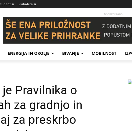
Student.si
Zlata-leta.si
Sponzorirano
ENERGIJA IN OKOLJE
BIVANJE
MOBILNOST
IZ
 je Pravilnika o
ah za gradnjo in
aj za preskrbo