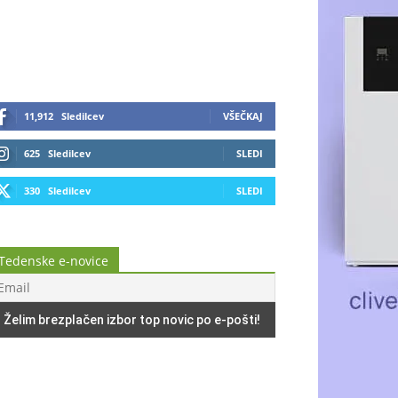
11,912
Sledilcev
VŠEČKAJ
625
Sledilcev
SLEDI
330
Sledilcev
SLEDI
Tedenske e-novice