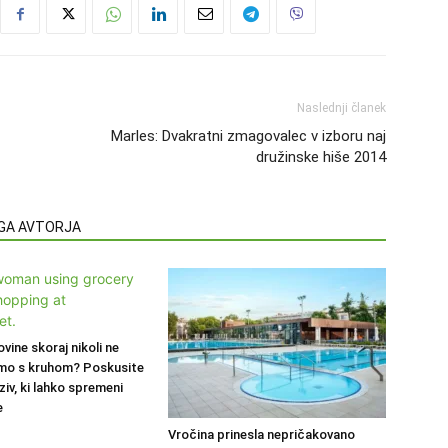
Naslednji članek
Marles: Dvakratni zmagovalec v izboru naj
družinske hiše 2014
EGA AVTORJA
ovine skoraj nikoli ne
mo s kruhom? Poskusite
ziv, ki lahko spremeni
e
Vročina prinesla nepričakovano