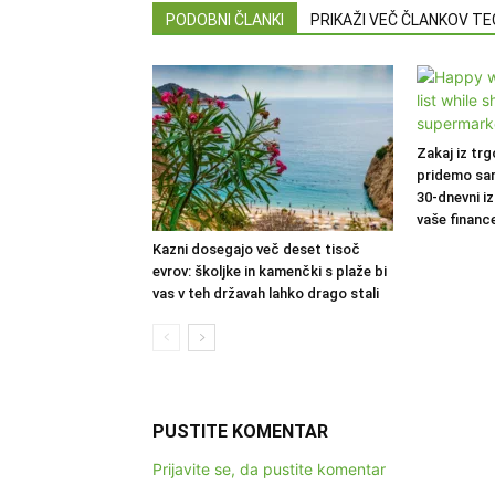
PODOBNI ČLANKI
PRIKAŽI VEČ ČLANKOV T
Zakaj iz trg
pridemo sa
30-dnevni iz
vaše financ
Kazni dosegajo več deset tisoč
evrov: školjke in kamenčki s plaže bi
vas v teh državah lahko drago stali
PUSTITE KOMENTAR
Prijavite se, da pustite komentar