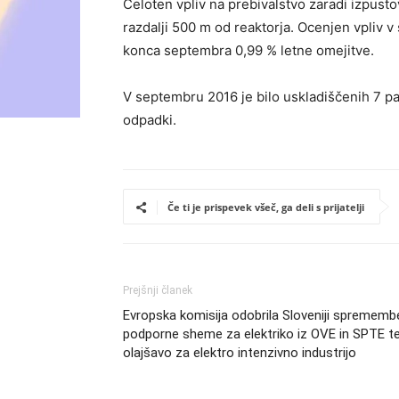
Celoten vpliv na prebivalstvo zaradi izpust
razdalji 500 m od reaktorja. Ocenjen vpliv v
konca septembra 0,99 % letne omejitve.
V septembru 2016 je bilo uskladiščenih 7 pa
odpadki.
Če ti je prispevek všeč, ga deli s prijatelji
Prejšnji članek
Evropska komisija odobrila Sloveniji sprememb
podporne sheme za elektriko iz OVE in SPTE t
olajšavo za elektro intenzivno industrijo