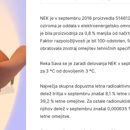
NEK je v septembru 2016 proizvedla 514612
oziroma je oddala v elektroenergetsko omr
je bila proizvodnja za 0,8 % manjša od nač
Faktor razpoložljivosti je bil 100-odstoten, 
obratovala znotraj omejitev tehničnih specifi
Reka Sava se je zaradi delovanja NEK v sep
za 3 ºC od dovoljenih 3 ºC.
Največja skupna dopustna letna radioaktivnos
delež tritija v septembru znašal 8,1 % letn
39,2 % letne omejitve. Za ostale radionuklid
njihov delež v septembru znašal 0,000635 
letne omejitve.