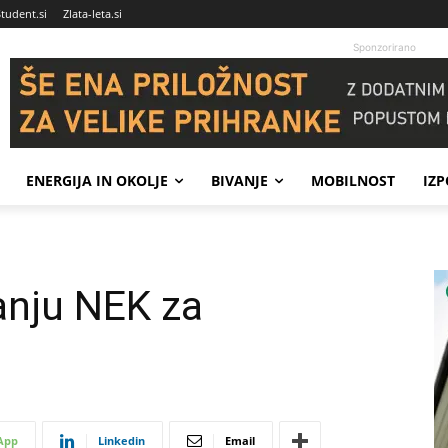
Student.si
Zlata-leta.si
Sponzorirano
ENERGIJA IN OKOLJE
BIVANJE
MOBILNOST
IZ
anju NEK za
App
Linkedin
Email