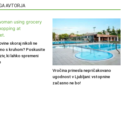
EGA AVTORJA
ovine skoraj nikoli ne
mo s kruhom? Poskusite
ziv, ki lahko spremeni
e
Vročina prinesla nepričakovano
ugodnost v Ljubljani: vstopnine
začasno ne bo!