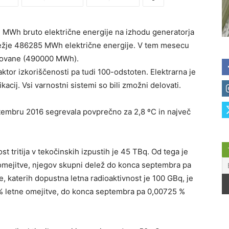
 MWh bruto električne energije na izhodu generatorja
ežje 486285 MWh električne energije. V tem mesecu
rtovane (490000 MWh).
faktor izkoriščenosti pa tudi 100-odstoten. Elektrarna je
kacij. Vsi varnostni sistemi so bili zmožni delovati.
tembru 2016 segrevala povprečno za 2,8 ºC in največ
t tritija v tekočinskih izpustih je 45 TBq. Od tega je
e omejitve, njegov skupni delež do konca septembra pa
e, katerih dopustna letna radioaktivnost je 100 GBq, je
% letne omejitve, do konca septembra pa 0,00725 %