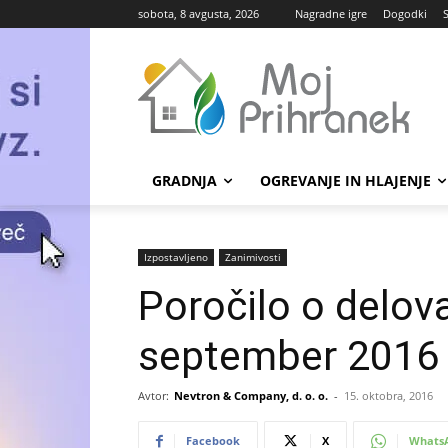
sobota, 8 avgusta, 2026
Nagradne igre
Dogodki
GRADNJA
OGREVANJE IN HLAJENJE
Izpostavljeno
Zanimivosti
Poročilo o delov
september 2016
Avtor:
Nevtron & Company, d. o. o.
-
15. oktobra, 2016
Facebook
X
Whats