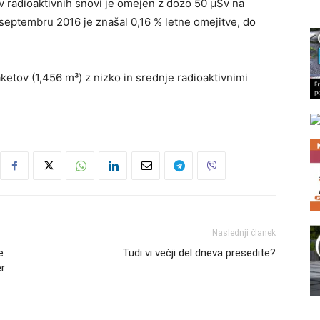
ov radioaktivnih snovi je omejen z dozo 50 μSv na
 septembru 2016 je znašal 0,16 % letne omejitve, do
ketov (1,456 m³) z nizko in srednje radioaktivnimi
Naslednji članek
e
Tudi vi večji del dneva presedite?
er