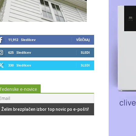
11,912
Sledilcev
VŠEČKAJ
625
Sledilcev
SLEDI
330
Sledilcev
SLEDI
Tedenske e-novice