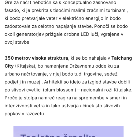
Gre za načrt nebotičnika s konceptualno zasnovano
fasado, ki je prekrita s tisočimi malimi zračnimi turbinami,
ki bodo pretvarjale veter v električno energijo in bodo
zadostovale za celotno napajanje stavbe. Ponoči se bodo
okoli generatorjev prižgale drobne LED luči, vgrajene v
ovoj stavbe.
350 metrov visoka struktura
, ki se bo nahajala v
Taichung
City
(Kitajska), bo namenjena Državnemu oddelku za
urbano načrtovanje, v njej bodo tudi trgovine, sedeži
podjetij in muzeji. Arhitekti so idejo za izgled stavbe dobili
po slivovi cvetlici (plum blossom) – nacionalni roži Kitajske.
Pročelje stolpa namreč reagira na spremembe v smeri in
intenzivnosti vetra in tako ustvarja učinek sto slivovih
popkov v razcvetu.