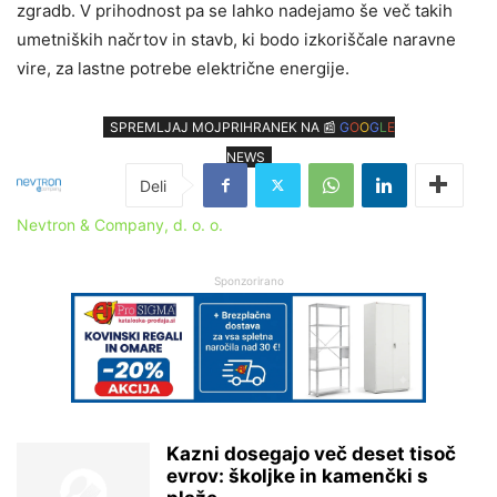
zgradb. V prihodnost pa se lahko nadejamo še več takih
umetniških načrtov in stavb, ki bodo izkoriščale naravne
vire, za lastne potrebe električne energije.
SPREMLJAJ MOJPRIHRANEK NA 📰
G
O
O
G
L
E
NEWS
Nevtron & Company, d. o. o.
Sponzorirano
Kazni dosegajo več deset tisoč
evrov: školjke in kamenčki s