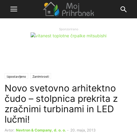
Sponzorirano
Izpostavljeno
Zanimivosti
Novo svetovno arhitektno
čudo – stolpnica prekrita z
zračnimi turbinami in LED
lučmi!
Avtor:
Nevtron & Company, d. o. o.
-
20. maja, 2013