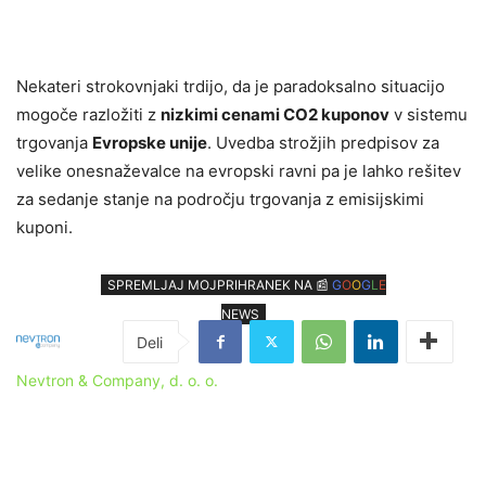
Nekateri strokovnjaki trdijo, da je paradoksalno situacijo
mogoče razložiti z
nizkimi cenami CO2 kuponov
v sistemu
trgovanja
Evropske unije
.
Uvedba strožjih predpisov za
velike onesnaževalce na evropski ravni pa je lahko rešitev
za sedanje stanje na področju trgovanja z emisijskimi
kuponi.
SPREMLJAJ MOJPRIHRANEK NA 📰
G
O
O
G
L
E
NEWS
Nevtron & Company, d. o. o.