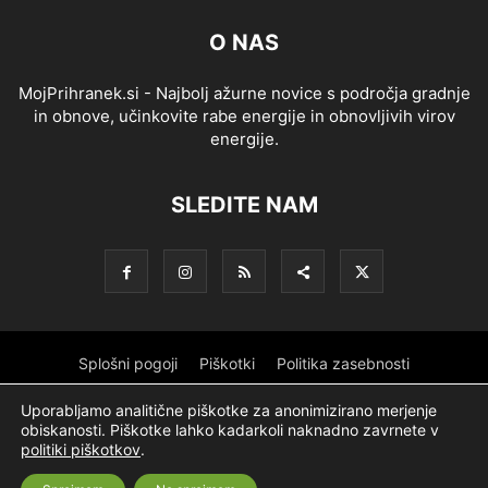
O NAS
MojPrihranek.si - Najbolj ažurne novice s področja gradnje
in obnove, učinkovite rabe energije in obnovljivih virov
energije.
SLEDITE NAM
Splošni pogoji
Piškotki
Politika zasebnosti
Oglaševanje
Partnerji
Sofinanciranje
Ekipa
Logotip
Uporabljamo analitične piškotke za anonimizirano merjenje
obiskanosti. Piškotke lahko kadarkoli naknadno zavrnete v
O podjetju
politiki piškotkov
.