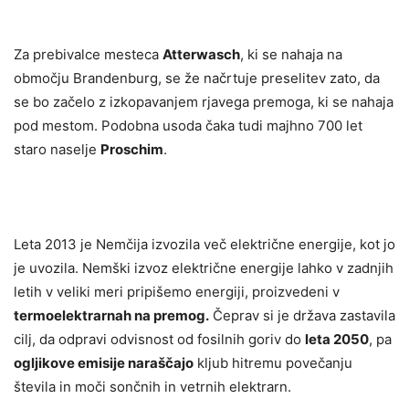
Za prebivalce mesteca
Atterwasch
, ki se nahaja na
območju Brandenburg, se že načrtuje preselitev
zato, da
se bo začelo z izkopavanjem rjavega premoga, ki se nahaja
pod mestom.
Podobna usoda čaka tudi majhno 700 let
staro naselje
Proschim
.
Leta 2013 je Nemčija izvozila več električne energije, kot jo
je uvozila. Nemški i
zvoz električne energije lahko v zadnjih
letih v veliki meri pripišemo energiji, proizvedeni v
termoelektrarnah na premog.
Čeprav si je država zastavila
cilj, da odpravi odvisnost od fosilnih goriv do
leta 2050
, pa
ogljikove emisije naraščajo
kljub hitremu povečanju
števila in moči sončnih in vetrnih elektrarn.