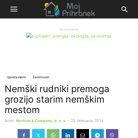
Sponzorirano
Izpostavljeno
Zanimivosti
Nemški rudniki premoga
grozijo starim nemškim
mestom
Avtor:
Nevtron & Company, d. o. o.
-
23. februarja, 2014