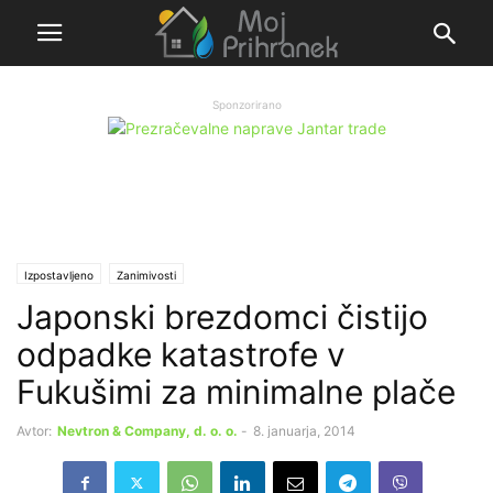
Sponzorirano
Izpostavljeno
Zanimivosti
Japonski brezdomci čistijo
odpadke katastrofe v
Fukušimi za minimalne plače
Avtor:
Nevtron & Company, d. o. o.
-
8. januarja, 2014