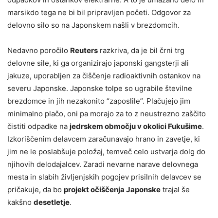
marsikdo tega ne bi bil pripravljen početi. Odgovor za
delovno silo so na Japonskem našli v brezdomcih.
Nedavno poročilo
Reuters
razkriva, da je bil črni trg
delovne sile, ki ga organizirajo japonski gangsterji ali
jakuze, uporabljen za čiščenje radioaktivnih ostankov na
severu Japonske. Japonske tolpe so ugrabile številne
brezdomce in jih nezakonito “zaposlile”. Plačujejo jim
minimalno plačo, oni pa morajo za to z neustrezno zaščito
čistiti odpadke na
jedrskem območju v okolici Fukušime
.
Izkoriščenim delavcem zaračunavajo hrano in zavetje, ki
jim ne le poslabšuje položaj, temveč celo ustvarja dolg do
njihovih delodajalcev. Zaradi nevarne narave delovnega
mesta in slabih življenjskih pogojev prisilnih delavcev se
pričakuje, da bo
projekt očiščenja Japonske
trajal še
kakšno
desetletje
.