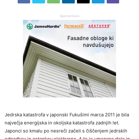
Sponzorirano
Jedrska katastrofa v japonski Fukušimi marca 2011 je bila
največja energijska in okoljska katastrofa zadnjih let.
Japonci so kmalu po nesreči začeli s čiščenjem jedrskih
odpadkov in ostankov elektrarne. A to je umazano delo in