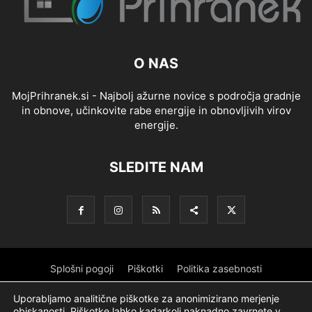
O NAS
MojPrihranek.si - Najbolj ažurne novice s področja gradnje
in obnove, učinkovite rabe energije in obnovljivih virov
energije.
SLEDITE NAM
Splošni pogoji
Piškotki
Politika zasebnosti
Oglaševanje
Partnerji
Sofinanciranje
Ekipa
Logotip
Uporabljamo analitične piškotke za anonimizirano merjenje
obiskanosti. Piškotke lahko kadarkoli naknadno zavrnete v