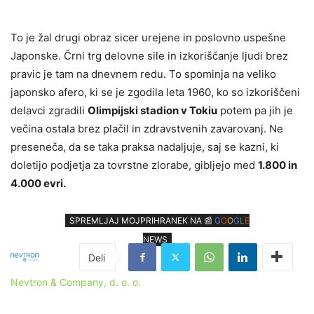
To je žal drugi obraz sicer urejene in poslovno uspešne
Japonske. Črni trg delovne sile in izkoriščanje ljudi brez
pravic je tam na dnevnem redu. To spominja na veliko
japonsko afero, ki se je zgodila leta 1960, ko so izkoriščeni
delavci zgradili
Olimpijski stadion v Tokiu
potem pa jih je
večina ostala brez plačil in zdravstvenih zavarovanj. Ne
preseneča, da se taka praksa nadaljuje, saj se kazni, ki
doletijo podjetja za tovrstne zlorabe, gibljejo med
1.800 in
4.000 evri.
SPREMLJAJ MOJPRIHRANEK NA 📰
G
O
O
G
L
E
NEWS
Nevtron & Company, d. o. o.