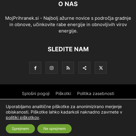
O NAS
MojPrihranek.si - Najbolj ažurne novice s področja gradnje
in obnove, učinkovite rabe energije in obnovljivih virov
energije.
SLEDITE NAM
Splošni pogoji
Piškotki
Politika zasebnosti
Oglaševanje
Partnerji
Sofinanciranje
Ekipa
Logotip
Uporabljamo analitične piškotke za anonimizirano merjenje
obiskanosti. Piškotke lahko kadarkoli naknadno zavrnete v
O podjetju
politiki piškotkov
.
Sprejmem
Ne sprejmem
© Nevtron & Company, d. o. o.