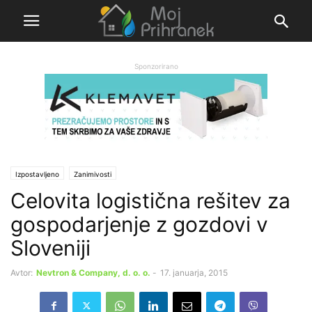
Sponzorirano
Izpostavljeno
Zanimivosti
Celovita logistična rešitev za
gospodarjenje z gozdovi v
Sloveniji
Avtor:
Nevtron & Company, d. o. o.
-
17. januarja, 2015