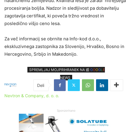
natančnemu zemljevidu. Kvaliteta lesa je zaradi hitrejšega
procesiranja boljša. Nadzor in sledljivost pa dobavitelju
zagotavlja certifikat, ki poveča tržno vrednost in
posledično višjo ceno lesa.
Za več informacij se obrnite na Info-kod d.o.o.,
ekskluzivnega zastopnika za Slovenijo, Hrvaško, Bosno in
Hercegovino, Srbijo in Makedonijo.
SPREMLJAJ MOJPRIHRANEK NA 📰
G
O
O
G
L
E
NEWS
Nevtron & Company, d. o. o.
Sponzorirano