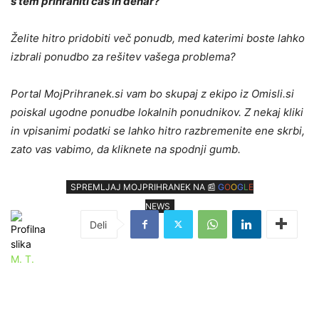
s tem prihraniti čas in denar?
Želite hitro pridobiti več ponudb, med katerimi boste lahko
izbrali ponudbo za rešitev vašega problema?
Portal MojPrihranek.si vam bo skupaj z ekipo iz Omisli.si
poiskal ugodne ponudbe lokalnih ponudnikov. Z nekaj kliki
in vpisanimi podatki se lahko hitro razbremenite ene skrbi,
zato vas vabimo, da kliknete na spodnji gumb.
SPREMLJAJ MOJPRIHRANEK NA 📰
G
O
O
G
L
E
NEWS
M. T.