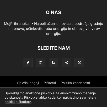
O NAS
MojPrihranek.si - Najbolj ažurne novice s področja gradnje
in obnove, učinkovite rabe energije in obnovljivih virov
energije.
SLEDITE NAM
Splošni pogoji
Piškotki
Politika zasebnosti
Oglaševanje
Partnerji
Sofinanciranje
Ekipa
Logotip
Uporabljamo analitične piškotke za anonimizirano merjenje
obiskanosti. Piškotke lahko kadarkoli naknadno zavrnete v
O podjetju
politiki piškotkov
.