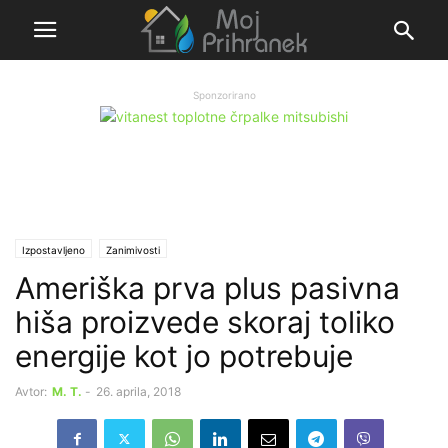
Sponzorirano
Izpostavljeno
Zanimivosti
Ameriška prva plus pasivna
hiša proizvede skoraj toliko
energije kot jo potrebuje
Avtor:
M. T.
-
26. aprila, 2018