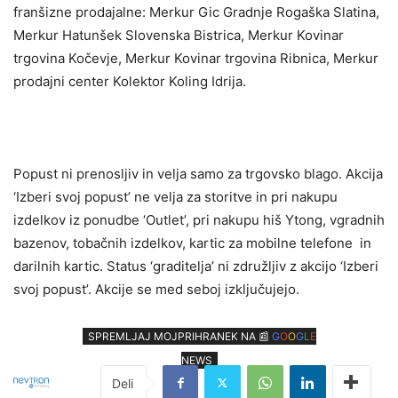
franšizne prodajalne: Merkur Gic Gradnje Rogaška Slatina,
Merkur Hatunšek Slovenska Bistrica, Merkur Kovinar
trgovina Kočevje, Merkur Kovinar trgovina Ribnica, Merkur
prodajni center Kolektor Koling Idrija.
Popust ni prenosljiv in velja samo za trgovsko blago. Akcija
‘Izberi svoj popust’ ne velja za storitve in pri nakupu
izdelkov iz ponudbe ‘Outlet’, pri nakupu hiš Ytong, vgradnih
bazenov, tobačnih izdelkov, kartic za mobilne telefone in
darilnih kartic. Status ‘graditelja’ ni združljiv z akcijo ‘Izberi
svoj popust’. Akcije se med seboj izključujejo.
SPREMLJAJ MOJPRIHRANEK NA 📰
G
O
O
G
L
E
NEWS