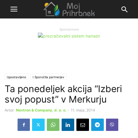
Sponzorirano
Izpostavljeno
Ι Sporočila partnerjev
Ta ponedeljek akcija “Izberi
svoj popust” v Merkurju
Avtor:
Nevtron & Company, d. o. o.
-
11. maja, 2014