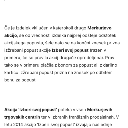
Če je izdelek vključen v katerokoli drugo
Merkurjevo
akcijo
, se od vrednosti izdelka najprej odšteje odstotek
akcijskega popusta, šele nato se na končni znesek prizna
izžrebani popust akcije
Izberi svoj popust
(razen v
primeru, če so pravila akcij drugače opredeljena). Prav
tako se v primeru plačila z bonom za popust ali z darilno
kartico izžrebani popust prizna na znesek po odbitem
bonu za popust.
Akcija ‘Izberi svoj popust’
poteka v vseh
Merkurjevih
trgovskih centrih
ter v izbranih franšiznih prodajalnah. V
letu 2014 akcijo ‘Izberi svoj popust’ izvajajo naslednje