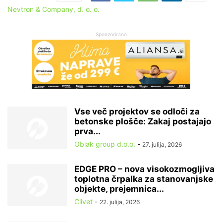
Nevtron & Company, d. o. o.
Sponzorirano
Vse več projektov se odloči za
betonske plošče: Zakaj postajajo
prva...
Oblak group d.o.o.
-
27. julija, 2026
EDGE PRO – nova visokozmogljiva
toplotna črpalka za stanovanjske
objekte, prejemnica...
Clivet
-
22. julija, 2026