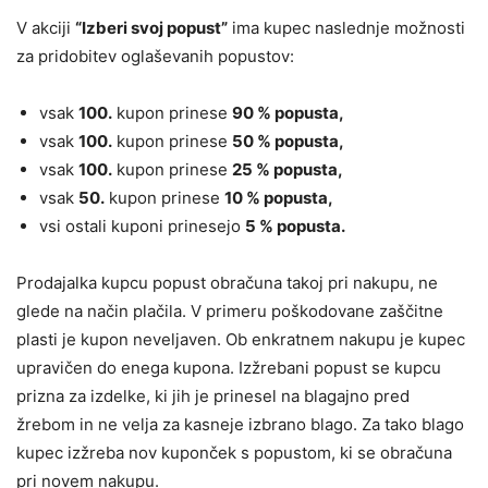
V akciji
“Izberi svoj popust”
ima kupec naslednje možnosti
za pridobitev oglaševanih popustov:
vsak
100.
kupon prinese
90 % popusta,
vsak
100.
kupon prinese
50 % popusta,
vsak
100.
kupon prinese
25 % popusta,
vsak
50.
kupon prinese
10 % popusta,
vsi ostali kuponi prinesejo
5 % popusta.
Prodajalka kupcu popust obračuna takoj pri nakupu, ne
glede na način plačila. V primeru poškodovane zaščitne
plasti je kupon neveljaven. Ob enkratnem nakupu je kupec
upravičen do enega kupona. Izžrebani popust se kupcu
prizna za izdelke, ki jih je prinesel na blagajno pred
žrebom in ne velja za kasneje izbrano blago. Za tako blago
kupec izžreba nov kuponček s popustom, ki se obračuna
pri novem nakupu.