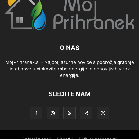
O NAS
MojPrihranek.si - Najbolj ažurne novice s področja gradnje
in obnove, učinkovite rabe energije in obnovljivih virov
energije.
SLEDITE NAM