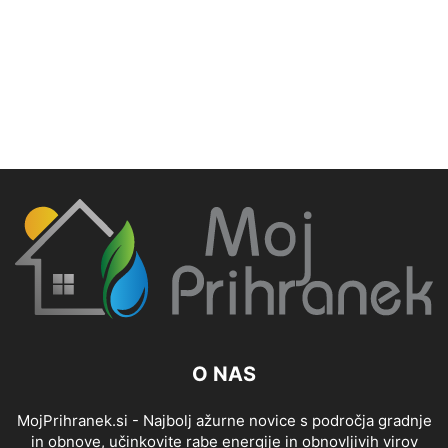
O NAS
MojPrihranek.si - Najbolj ažurne novice s področja gradnje
in obnove, učinkovite rabe energije in obnovljivih virov