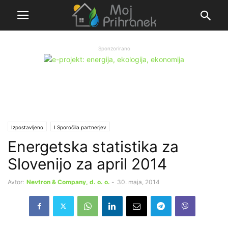
Sponzorirano
Izpostavljeno
Ι Sporočila partnerjev
Energetska statistika za
Slovenijo za april 2014
Avtor:
Nevtron & Company, d. o. o.
-
30. maja, 2014