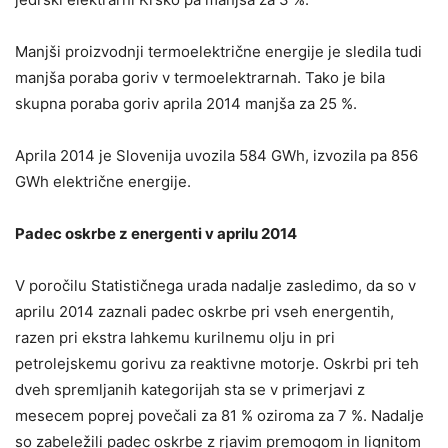
Manjši proizvodnji termoelektrične energije je sledila tudi
manjša poraba goriv v termoelektrarnah. Tako je bila
skupna poraba goriv aprila 2014 manjša za 25 %.
Aprila 2014 je Slovenija uvozila 584 GWh, izvozila pa 856
GWh električne energije.
Padec oskrbe z energenti v aprilu 2014
V poročilu Statističnega urada nadalje zasledimo, da so v
aprilu 2014 zaznali padec oskrbe pri vseh energentih,
razen pri ekstra lahkemu kurilnemu olju in pri
petrolejskemu gorivu za reaktivne motorje. Oskrbi pri teh
dveh spremljanih kategorijah sta se v primerjavi z
mesecem poprej povečali za 81 % oziroma za 7 %. Nadalje
so zabeležili padec oskrbe z rjavim premogom in lignitom