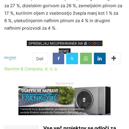
za 27 %, dizelskim gorivom za 26 %, zemeljskim plinom za
17 %, kurilnim oljem z vsebnostjo žvepla manj kot 1 % za
6 %, utekočinjenim naftnim plinom za 4 % in drugimi
naftnimi proizvodi za 4 %.
SPREMLJAJ MOJPRIHRANEK NA 📰
G
O
O
G
L
E
NEWS
Nevtron & Company, d. o. o.
Sponzorirano
Vse več projektov se odloči za