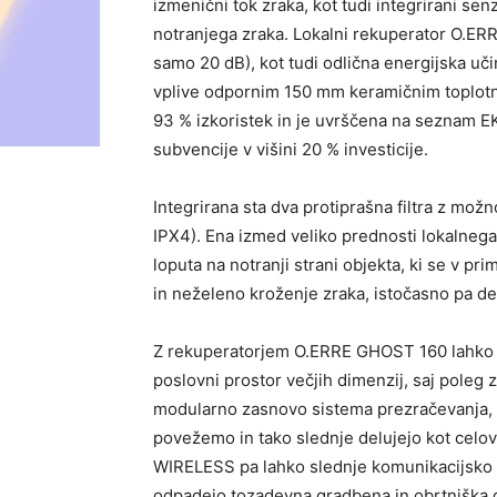
izmenični tok zraka, kot tudi integrirani se
notranjega zraka. Lokalni
rekuperator
O
.
ERR
samo 20
dB
), kot
tudi
odlična energijska uč
vplive odpornim 150 mm keramičnim toplot
93
% izkoristek in je uvrščen
a
na seznam E
subvencije v višini 20
% investicije.
Integrirana sta dva protiprašna filtra z mo
IPX4). Ena izmed veliko prednosti lokalneg
loputa na notranji strani objekta, ki se v p
in neželeno kroženje zraka, istočasno pa d
Z
rekuperatorjem
O.ERRE GHOST 160 lahko iz
poslovni prostor večjih dimenzij, saj pole
modularno zasnovo sistema prezračevanja, 
povežemo in tako slednje delujejo kot celov
WIRELESS
pa lahko slednje komunikacijsk
odpadejo tozadevna gradbena in obrtniška 