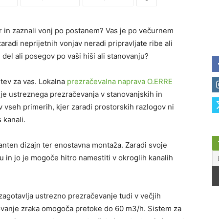
stor in zaznali vonj po postanem? Vas je po večurnem
aradi neprijetnih vonjav neradi pripravljate ribe ali
h del ali posegov po vaši hiši ali stanovanju?
tev za vas. Lokalna
prezračevalna naprava O.ERRE
nje ustreznega prezračevanja v stanovanjskih in
v vseh primerih, kjer zaradi prostorskih razlogov ni
 kanali.
nten dizajn ter enostavna montaža. Zaradi svoje
 in jo je mogoče hitro namestiti v okroglih kanalih
gotavlja ustrezno prezračevanje tudi v večjih
hovanje zraka omogoča pretoke do 60 m
3
/h. Sistem za