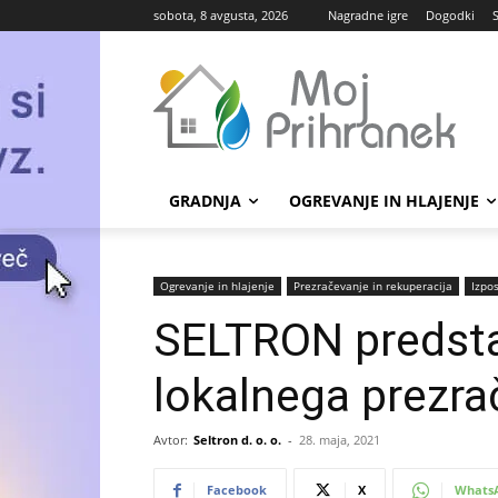
sobota, 8 avgusta, 2026
Nagradne igre
Dogodki
GRADNJA
OGREVANJE IN HLAJENJE
Ogrevanje in hlajenje
Prezračevanje in rekuperacija
Izpo
SELTRON predstav
lokalnega prezr
Avtor:
Seltron d. o. o.
-
28. maja, 2021
Facebook
X
Whats