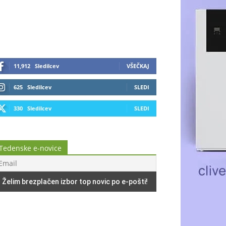
11,912
Sledilcev
VŠEČKAJ
625
Sledilcev
SLEDI
330
Sledilcev
SLEDI
Tedenske e-novice