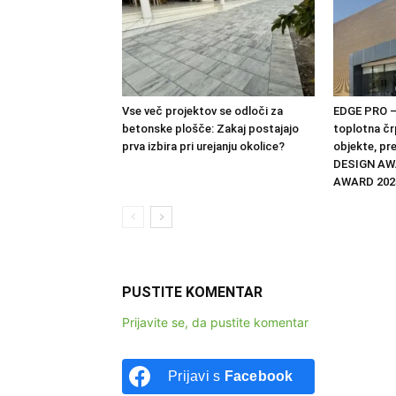
Vse več projektov se odloči za
EDGE PRO –
betonske plošče: Zakaj postajajo
toplotna čr
prva izbira pri urejanju okolice?
objekte, pr
DESIGN AW
AWARD 202
PUSTITE KOMENTAR
Prijavite se, da pustite komentar
Prijavi s
Facebook