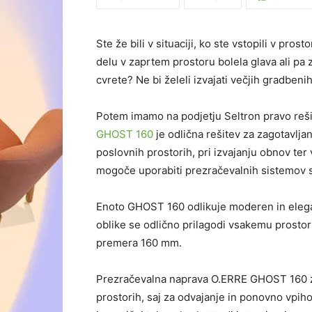
Ste že bili
v situaciji, ko ste vstopili v pro
delu v zaprtem prostoru bolela glava ali pa z
cvrete? Ne bi želeli izvajati večjih gradbeni
Potem imamo na podjetju
Seltron
pravo reši
GHOST 160
je odlična rešitev za zagotavlja
poslovnih prostorih, pri izvajanju obnov ter 
mogoč
e
uporabiti prezračevalnih sistemov s
Enoto GHOST 160 odlikuje moderen in elega
oblike se odlično prilagodi vsakemu prostoru
premera 160 mm.
Prezračevalna naprava O.ERRE GHOST 160 za
prostorih, saj za odvajanje in ponovno vpi