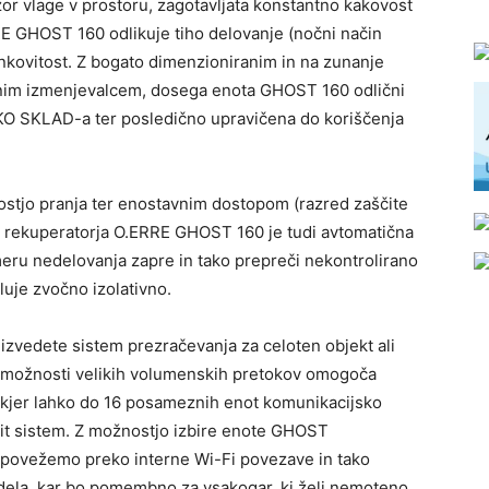
nzor vlage v prostoru, zagotavljata konstantno kakovost
E GHOST 160 odlikuje
tiho
delovanj
e
(nočni način
inkovitost. Z bogato dimenzioniranim in na zunanje
nim izmenjevalcem, dosega enota
GHOST
160 odlični
KO
SKLAD
-a ter posledično upravičen
a
do koriščenja
žnostjo pranja ter enostavnim dostopom (razred zaščite
a
rekuperatorja
O
.
ERRE GHOST 160 je tudi avtomatična
rimeru nedelovanja zapre in tako prepreči nekontrolirano
eluje zvočno
izolativno
.
vedete sistem prezračevanja za celoten objekt ali
g zmožnosti velikih volumenskih pretokov omogoča
kjer lahko do 16 posameznih enot komunikacijsko
it sistem. Z možnostjo izbire enote
GHOST
o povežemo preko interne
Wi
-Fi povezave in tako
dela, kar bo pomembno za vsakogar, ki želi nemoteno