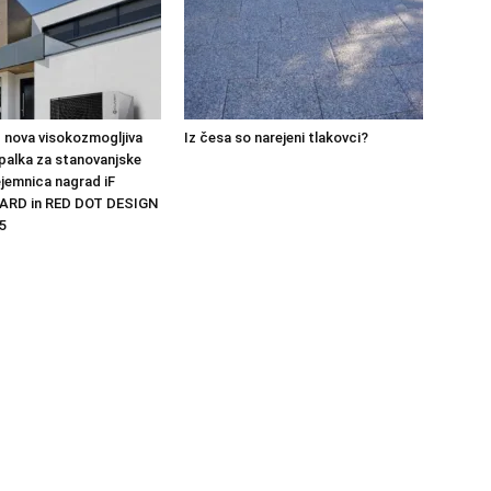
 nova visokozmogljiva
Iz česa so narejeni tlakovci?
palka za stanovanjske
ejemnica nagrad iF
ARD in RED DOT DESIGN
5