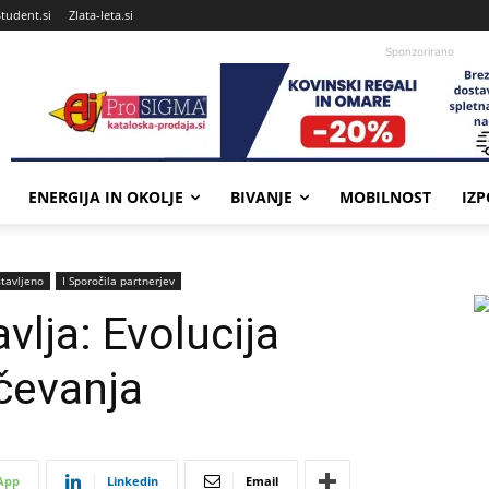
Student.si
Zlata-leta.si
Sponzorirano
ENERGIJA IN OKOLJE
BIVANJE
MOBILNOST
IZ
stavljeno
Ι Sporočila partnerjev
lja: Evolucija
ačevanja
App
Linkedin
Email