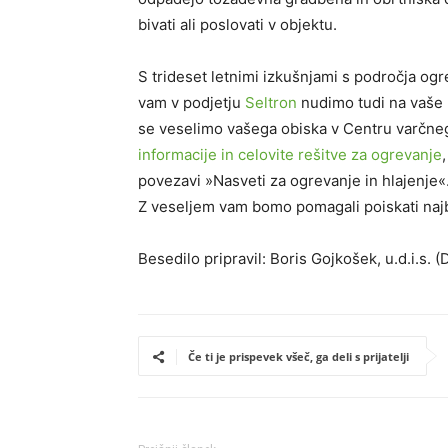
bivati ali poslovati v objektu.
S trideset
letnimi izkušnjami s področja ogre
vam
v
podjetju
Seltron
nudimo tudi na vaše 
se veselimo vašega obiska v
Centru varčne
informacije in celovite rešitve za ogrevanje
povezavi
»Nasveti za ogrevanje in hlajenje«
Z
veseljem
vam bomo
pomagali poiskati najb
Besedilo pripravil:
Boris Gojkošek,
u.d.i.s
. (
D
Če ti je prispevek všeč, ga deli s prijatelji