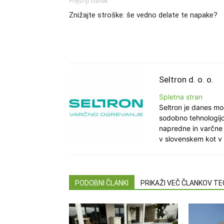
Prejšnji članek
Znižajte stroške: še vedno delate te napake?
Seltron d. o. o.
Spletna stran
Seltron je danes mo
sodobno tehnologijo
napredne in varčne 
v slovenskem kot v
PODOBNI ČLANKI
PRIKAŽI VEČ ČLANKOV T