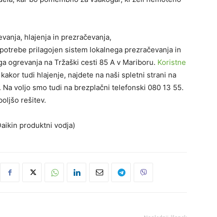
vanja, hlajenja in prezračevanja,
potrebe prilagojen sistem lokalnega prezračevanja in
ga ogrevanja
na Tržaški cesti 85
A
v Mariboru
.
Koristne
, kakor tudi
hlajenje
,
najdete na
naši
spletni strani na
.
N
a voljo
smo
tudi na brezplačni telefonski
080 13 55
.
oljšo rešitev.
aikin
produktni vodja)