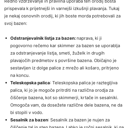
Redno vzdrževanje in pravilna uporaba teh orodij bosta
prispevala k prijetnejši in varnejši izkušnji plavanja. Tukaj
je nekaj osnovnih orodij, ki jih boste morda potrebovali za
svoj bazen:
Odstranjevalnik listja za bazen:
naprava, ki ji
pogovorno rečemo kar skimmer za bazen se uporablja
za odstranjevanje listja, smeti, žuželk in drugih
plavajočih predmetov s površine bazena. Običajno je
sestavljen iz dolge palice z mrežo ali košaro, pritrjeno
na koncu.
Teleskopska palica
: Teleskopska palica je raztegljiva
palica, ki jo je mogoče pritrditi na različna orodja za
čiščenje bazena, kot so skimmerji, krtače in sesalniki.
Omogoča vam, da dosežete različne dele bazena, ne da
bi stopili v vodo.
Sesalnik za bazen
: Sesalnik za bazen je nujen za
čiščenje tal in sten bazena. Lahko je ročni sesalnik, ki ga