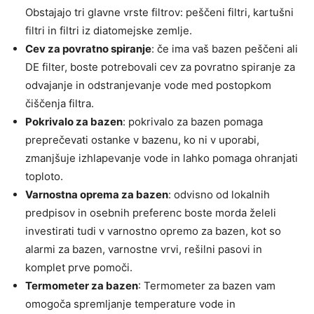
Obstajajo tri glavne vrste filtrov: peščeni filtri, kartušni
filtri in filtri iz diatomejske zemlje.
Cev za povratno spiranje
: če ima vaš bazen peščeni ali
DE filter, boste potrebovali cev za povratno spiranje za
odvajanje in odstranjevanje vode med postopkom
čiščenja filtra.
Pokrivalo za bazen
: pokrivalo za bazen pomaga
preprečevati ostanke v bazenu, ko ni v uporabi,
zmanjšuje izhlapevanje vode in lahko pomaga ohranjati
toploto.
Varnostna oprema za bazen
: odvisno od lokalnih
predpisov in osebnih preferenc boste morda želeli
investirati tudi v varnostno opremo za bazen, kot so
alarmi za bazen, varnostne vrvi, rešilni pasovi in ​​
komplet prve pomoči.
Termometer za bazen
: Termometer za bazen vam
omogoča spremljanje temperature vode in