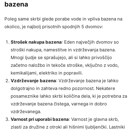
bazena
Poleg same skrbi glede porabe vode in vpliva bazena na
okolico, je najbolj prisotnih spodnjih 5 dvomov:
Strošek nakupa bazena
: Eden največjih dvomov so
stroški nakupa, namestitve in vzdrževanja bazena.
Mnogi ljudje se sprašujejo, ali si lahko privoščijo
začetno naložbo in tekoče stroške, vključno z vodo,
kemikalijami, elektriko in popravili.
Vzdrževanje
bazena
: Vzdrževanje bazena je lahko
dolgotrajno in zahteva redno pozornost. Nekatere
posameznike lahko skrbi količina dela, ki je potrebna za
vzdrževanje bazena čistega, varnega in dobro
vzdrževanega.
Varnost pri uporabi bazena
: Varnost je glavna skrb,
zlasti za družine z otroki ali hišnimi ljubljenčki. Lastniki