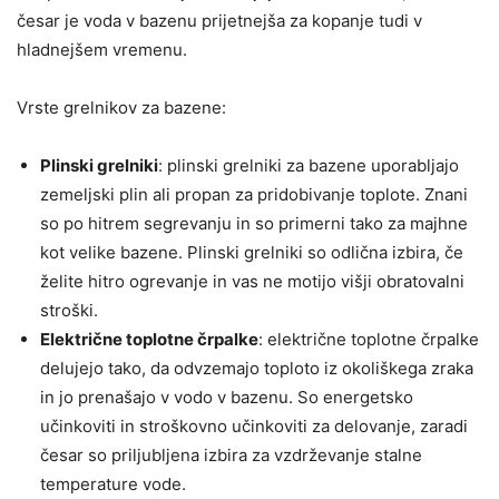
česar je voda v bazenu prijetnejša za kopanje tudi v
hladnejšem vremenu.
Vrste grelnikov za bazene:
Plinski grelniki
: plinski grelniki za bazene uporabljajo
zemeljski plin ali propan za pridobivanje toplote. Znani
so po hitrem segrevanju in so primerni tako za majhne
kot velike bazene. Plinski grelniki so odlična izbira, če
želite hitro ogrevanje in vas ne motijo ​​višji obratovalni
stroški.
Električne toplotne črpalke
: električne toplotne črpalke
delujejo tako, da odvzemajo toploto iz okoliškega zraka
in jo prenašajo v vodo v bazenu. So energetsko
učinkoviti in stroškovno učinkoviti za delovanje, zaradi
česar so priljubljena izbira za vzdrževanje stalne
temperature vode.