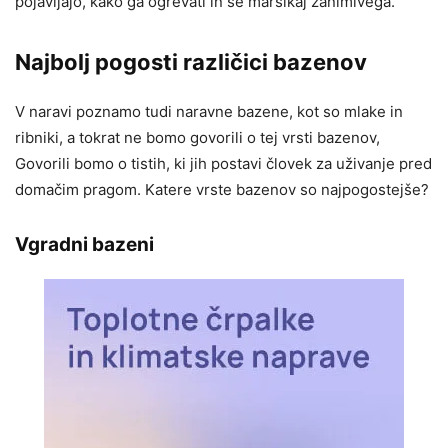
pojavljajo, kako ga ogrevati in še marsikaj zanimivega.
Najbolj pogosti različici bazenov
V naravi poznamo tudi naravne bazene, kot so mlake in
ribniki, a tokrat ne bomo govorili o tej vrsti bazenov,
Govorili bomo o tistih, ki jih postavi človek za uživanje pred
domačim pragom. Katere vrste bazenov so najpogostejše?
Vgradni bazeni