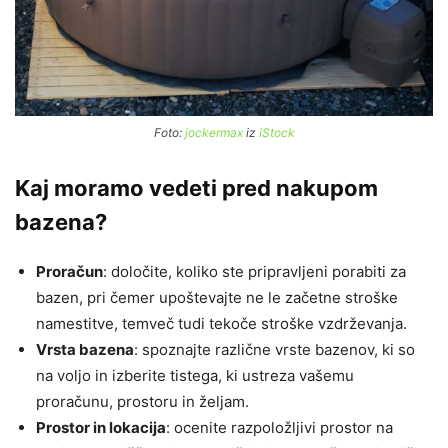
Foto:
jockermax
iz
iStock
Kaj moramo vedeti pred nakupom
bazena?
Proračun
: določite, koliko ste pripravljeni porabiti za
bazen, pri čemer upoštevajte ne le začetne stroške
namestitve, temveč tudi tekoče stroške vzdrževanja.
Vrsta bazena
: spoznajte različne vrste bazenov, ki so
na voljo in izberite tistega, ki ustreza vašemu
proračunu, prostoru in željam.
Prostor in lokacija
: ocenite razpoložljivi prostor na