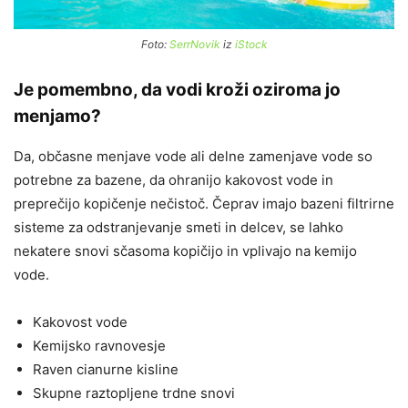
Foto:
SerrNovik
iz
iStock
Je pomembno, da vodi kroži oziroma jo
menjamo?
Da, občasne menjave vode ali delne zamenjave vode so
potrebne za bazene, da ohranijo kakovost vode in
preprečijo kopičenje nečistoč. Čeprav imajo bazeni filtrirne
sisteme za odstranjevanje smeti in delcev, se lahko
nekatere snovi sčasoma kopičijo in vplivajo na kemijo
vode.
Kakovost vode
Kemijsko ravnovesje
Raven cianurne kisline
Skupne raztopljene trdne snovi