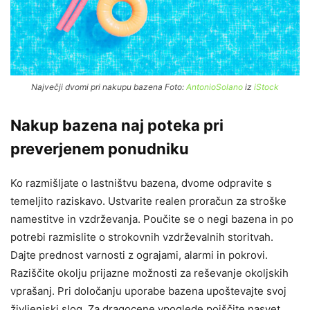
Največji dvomi pri nakupu bazena Foto:
AntonioSolano
iz
iStock
Nakup bazena naj poteka pri
preverjenem ponudniku
Ko razmišljate o lastništvu bazena, dvome odpravite s
temeljito raziskavo. Ustvarite realen proračun za stroške
namestitve in vzdrževanja. Poučite se o negi bazena in po
potrebi razmislite o strokovnih vzdrževalnih storitvah.
Dajte prednost varnosti z ograjami, alarmi in pokrovi.
Raziščite okolju prijazne možnosti za reševanje okoljskih
vprašanj. Pri določanju uporabe bazena upoštevajte svoj
življenjski slog. Za dragocene vpoglede poiščite nasvet