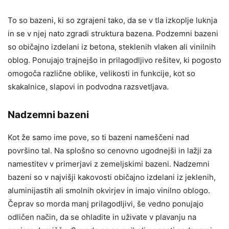
To so bazeni, ki so zgrajeni tako, da se v tla izkoplje luknja
in se v njej nato zgradi struktura bazena. Podzemni bazeni
so običajno izdelani iz betona, steklenih vlaken ali vinilnih
oblog. Ponujajo trajnejšo in prilagodljivo rešitev, ki pogosto
omogoča različne oblike, velikosti in funkcije, kot so
skakalnice, slapovi in podvodna razsvetljava.
Nadzemni bazeni
Kot že samo ime pove, so ti bazeni nameščeni nad
površino tal. Na splošno so cenovno ugodnejši in lažji za
namestitev v primerjavi z zemeljskimi bazeni. Nadzemni
bazeni so v najvišji kakovosti običajno izdelani iz jeklenih,
aluminijastih ali smolnih okvirjev in imajo vinilno oblogo.
Čeprav so morda manj prilagodljivi, še vedno ponujajo
odličen način, da se ohladite in uživate v plavanju na