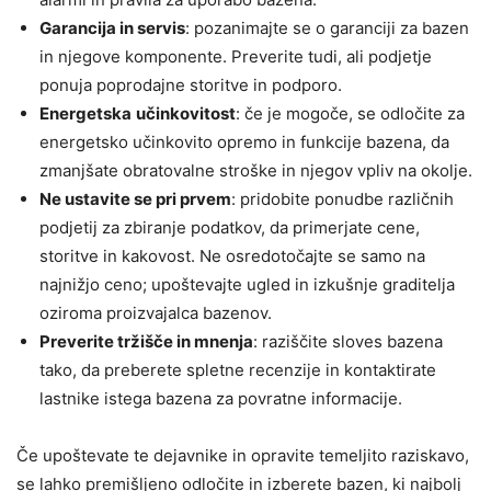
Garancija in servis
: pozanimajte se o garanciji za bazen
in njegove komponente. Preverite tudi, ali podjetje
ponuja poprodajne storitve in podporo.
Energetska
učinkovitost
: če je mogoče, se odločite za
energetsko učinkovito opremo in funkcije bazena, da
zmanjšate obratovalne stroške in njegov vpliv na okolje.
Ne ustavite se pri prvem
: pridobite ponudbe različnih
podjetij za zbiranje podatkov, da primerjate cene,
storitve in kakovost. Ne osredotočajte se samo na
najnižjo ceno; upoštevajte ugled in izkušnje graditelja
oziroma proizvajalca bazenov.
Preverite tržišče in mnenja
: raziščite sloves bazena
tako, da preberete spletne recenzije in kontaktirate
lastnike istega bazena za povratne informacije.
Če upoštevate te dejavnike in opravite temeljito raziskavo,
se lahko premišljeno odločite in izberete bazen, ki najbolj