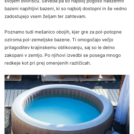
svojem dvorišču. Seveda pa so najbolj pogosti nadzemni
bazeni napihljivi bazeni, ki so najbolj dostopni in še vedno
zadostujejo vsem željam ter zahtevam.
Poznamo tudi mešanico obojih, kjer gre za pol-potopne
oziroma pol-zemeljske bazene. Ti omogočajo večjo
prilagoditev krajinskemu oblikovanju, saj so le delno
zakopani v zemljo. Po njihovi izvedbi se posega mnogo
redkeje kot pri prej omenjenih različicah.