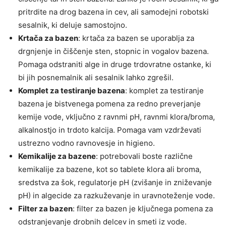
pritrdite na drog bazena in cev, ali samodejni robotski
sesalnik, ki deluje samostojno.
Krtača za bazen
: krtača za bazen se uporablja za
drgnjenje in čiščenje sten, stopnic in vogalov bazena.
Pomaga odstraniti alge in druge trdovratne ostanke, ki
bi jih posnemalnik ali sesalnik lahko zgrešil.
Komplet za testiranje bazena
: komplet za testiranje
bazena je bistvenega pomena za redno preverjanje
kemije vode, vključno z ravnmi pH, ravnmi klora/broma,
alkalnostjo in trdoto kalcija. Pomaga vam vzdrževati
ustrezno vodno ravnovesje in higieno.
Kemikalije za bazene
: potrebovali boste različne
kemikalije za bazene, kot so tablete klora ali broma,
sredstva za šok, regulatorje pH (zvišanje in zniževanje
pH) in algecide za razkuževanje in uravnoteženje vode.
Filter za bazen
: filter za bazen je ključnega pomena za
odstranjevanje drobnih delcev in smeti iz vode.