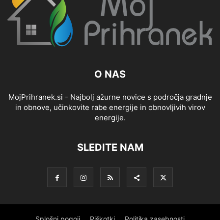
O NAS
MojPrihranek.si - Najbolj ažurne novice s področja gradnje
in obnove, učinkovite rabe energije in obnovljivih virov
energije.
SLEDITE NAM
Splošni pogoji
Piškotki
Politika zasebnosti