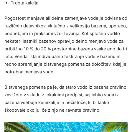
Trdota kalcija
Pogostost menjave ali delne zamenjave vode je odvisna od
različnih dejavnikov, vključno z velikostjo bazena, uporabo,
podnebjem in praksami vzdrževanja. Kot splošno vodilo
nekateri lastniki bazenov opravijo delno menjavo vode za
približno 10 % do 20 % prostornine bazena vsake eno do tri
leta. Vendar sta individualno testiranje vode v bazenu in
redno spremljanje bistvenega pomena za določitev, kdaj je
potrebna menjava vode.
Bistvenega pomena pa je, da staro vodo iz bazena pravilno
zavržete v skladu z lokalnimi predpisi, saj lahko voda iz
bazena vsebuje kemikalije in nečistoče, ki bi lahko
škodovale okolju, če z njo ne ravnate pravilno.