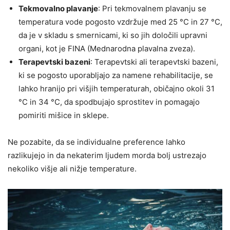
Tekmovalno plavanje
: Pri tekmovalnem plavanju se
temperatura vode pogosto vzdržuje med 25 °C in 27 °C,
da je v skladu s smernicami, ki so jih določili upravni
organi, kot je FINA (Mednarodna plavalna zveza).
Terapevtski bazeni
: Terapevtski ali terapevtski bazeni,
ki se pogosto uporabljajo za namene rehabilitacije, se
lahko hranijo pri višjih temperaturah, običajno okoli 31
°C in 34 °C, da spodbujajo sprostitev in pomagajo
pomiriti mišice in sklepe.
Ne pozabite, da se individualne preference lahko
razlikujejo in da nekaterim ljudem morda bolj ustrezajo
nekoliko višje ali nižje temperature.