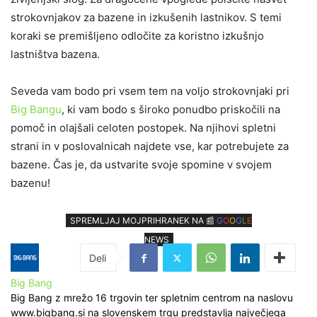
strokovnjakov za bazene in izkušenih lastnikov. S temi
koraki se premišljeno odločite za koristno izkušnjo
lastništva bazena.
Seveda vam bodo pri vsem tem na voljo strokovnjaki pri
Big Bangu
, ki vam bodo s široko ponudbo priskočili na
pomoč in olajšali celoten postopek. Na njihovi spletni
strani in v poslovalnicah najdete vse, kar potrebujete za
bazene. Čas je, da ustvarite svoje spomine v svojem
bazenu!
SPREMLJAJ MOJPRIHRANEK NA 📰
G
O
O
G
L
E
NEWS
Big Bang
Big Bang z mrežo 16 trgovin ter spletnim centrom na naslovu
www.bigbang.si na slovenskem trgu predstavlja največjega