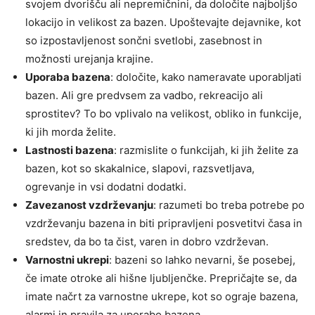
svojem dvorišču ali nepremičnini, da določite najboljšo
lokacijo in velikost za bazen. Upoštevajte dejavnike, kot
so izpostavljenost sončni svetlobi, zasebnost in
možnosti urejanja krajine.
Uporaba bazena
: določite, kako nameravate uporabljati
bazen. Ali gre predvsem za vadbo, rekreacijo ali
sprostitev? To bo vplivalo na velikost, obliko in funkcije,
ki jih morda želite.
Lastnosti bazena
: razmislite o funkcijah, ki jih želite za
bazen, kot so skakalnice, slapovi, razsvetljava,
ogrevanje in vsi dodatni dodatki.
Zavezanost vzdrževanju
: razumeti bo treba potrebe po
vzdrževanju bazena in biti pripravljeni posvetitvi časa in
sredstev, da bo ta čist, varen in dobro vzdrževan.
Varnostni ukrepi
: bazeni so lahko nevarni, še posebej,
če imate otroke ali hišne ljubljenčke. Prepričajte se, da
imate načrt za varnostne ukrepe, kot so ograje bazena,
alarmi in pravila za uporabo bazena.