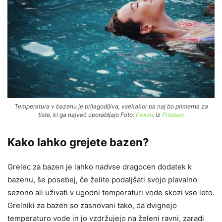
Temperatura v bazenu je prilagodljiva, vsekakor pa naj bo primerna za
tiste, ki ga največ uporabljajo Foto:
Pexels
iz
Pixabay
Kako lahko grejete bazen?
Grelec za bazen je lahko nadvse dragocen dodatek k
bazenu, še posebej, če želite podaljšati svojo plavalno
sezono ali uživati v ugodni temperaturi vode skozi vse leto.
Grelniki za bazen so zasnovani tako, da dvignejo
temperaturo vode in jo vzdržujejo na želeni ravni, zaradi