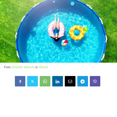
Foto:
Dmytro Varavin
iz
iStock