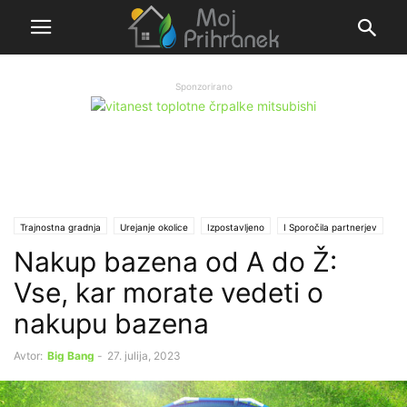
Sponzorirano
Trajnostna gradnja
Urejanje okolice
Izpostavljeno
Ι Sporočila partnerjev
Nakup bazena od A do Ž:
Vse, kar morate vedeti o
nakupu bazena
Avtor:
Big Bang
-
27. julija, 2023