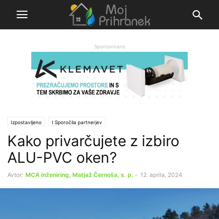
Sponzorirano
Izpostavljeno
Ι Sporočila partnerjev
Kako privarčujete z izbiro
ALU-PVC oken?
Avtor:
MCA inženiring, Matjaž Černoša, s. p.
-
12. aprila, 2024