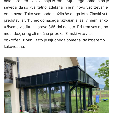
hišo spremenil v zavidanja vredno. Ključnega pomena pa je
seveda, da so kvalitetno izdelana in je njihovo vzdrževanje
enostavno. Tako vam bodo služila še dolga leta. Zimski vrt
predstavlja vrhunec domačega razvajanja, saj v njem lahko
uživamo v stiku z naravo 365 dni na leto. Pri tem vas ne bo
motil dež, sneg ali močna pripeka. Zimski vrtovi so
obkroženi z okni, zato je ključnega pomena, da izberemo
kakovostna.