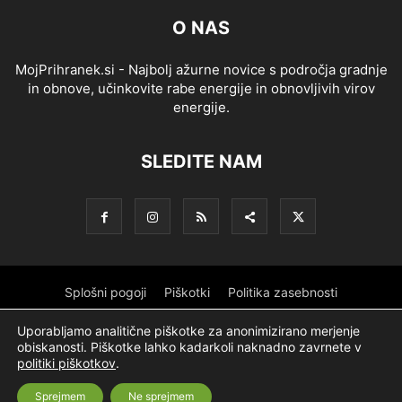
O NAS
MojPrihranek.si - Najbolj ažurne novice s področja gradnje
in obnove, učinkovite rabe energije in obnovljivih virov
energije.
SLEDITE NAM
Splošni pogoji
Piškotki
Politika zasebnosti
Oglaševanje
Partnerji
Sofinanciranje
Ekipa
Logotip
Uporabljamo analitične piškotke za anonimizirano merjenje
obiskanosti. Piškotke lahko kadarkoli naknadno zavrnete v
O podjetju
politiki piškotkov
.
Sprejmem
Ne sprejmem
© Nevtron & Company, d. o. o.