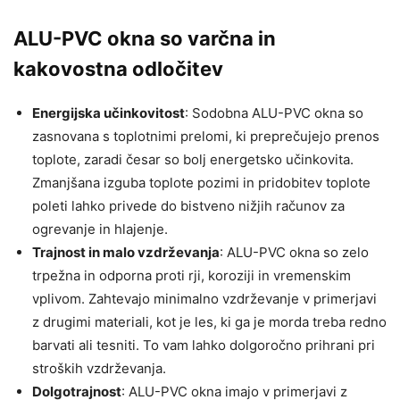
ALU-PVC okna so varčna in
kakovostna odločitev
Energijska učinkovitost
: Sodobna ALU-PVC okna so
zasnovana s toplotnimi prelomi, ki preprečujejo prenos
toplote, zaradi česar so bolj energetsko učinkovita.
Zmanjšana izguba toplote pozimi in pridobitev toplote
poleti lahko privede do bistveno nižjih računov za
ogrevanje in hlajenje.
Trajnost in malo vzdrževanja
: ALU-PVC okna so zelo
trpežna in odporna proti rji, koroziji in vremenskim
vplivom. Zahtevajo minimalno vzdrževanje v primerjavi
z drugimi materiali, kot je les, ki ga je morda treba redno
barvati ali tesniti. To vam lahko dolgoročno prihrani pri
stroških vzdrževanja.
Dolgotrajnost
: ALU-PVC okna imajo v primerjavi z