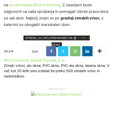
na
strokovnjake MCA Inženiring
. Z veseljem bodo
odgovorili na vaša vprašanja in pomagali izbrati prava okna
za vaš dom. Najbolj znani so po
gradnji zimskih vrtov,
s
katerimi so obogatili marsikateri dom.
SPREMLJAJ MOJPRIHRANEK NA 📰
G
O
O
G
L
E
NEWS
MCA inženiring, Matjaž Černoša, s. p.
Zimski vrtovi, alu okna, PVC okna, PVC-alu okna, lesena okna. V
več kot 20 letih smo izdelali že preko 500 zimskih vrtov in
nadstreškov.
Sponzorirano