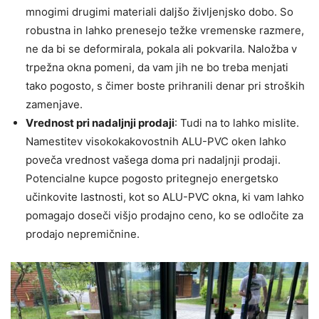
mnogimi drugimi materiali daljšo življenjsko dobo. So
robustna in lahko prenesejo težke vremenske razmere,
ne da bi se deformirala, pokala ali pokvarila. Naložba v
trpežna okna pomeni, da vam jih ne bo treba menjati
tako pogosto, s čimer boste prihranili denar pri stroških
zamenjave.
Vrednost pri nadaljnji prodaji
: Tudi na to lahko mislite.
Namestitev visokokakovostnih ALU-PVC oken lahko
poveča vrednost vašega doma pri nadaljnji prodaji.
Potencialne kupce pogosto pritegnejo energetsko
učinkovite lastnosti, kot so ALU-PVC okna, ki vam lahko
pomagajo doseči višjo prodajno ceno, ko se odločite za
prodajo nepremičnine.