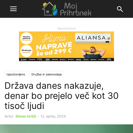
Sponzorirano
Izpostavljeno
Družba in zakonodaja
Država danes nakazuje,
denar bo prejelo več kot 30
tisoč ljudi
Avtor:
Simon Uršič
-
12. aprila, 2024