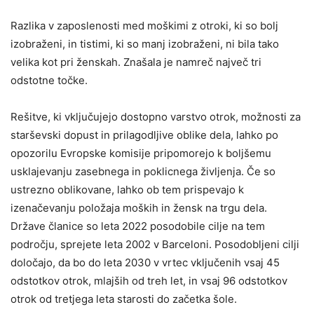
Razlika v zaposlenosti med moškimi z otroki, ki so bolj
izobraženi, in tistimi, ki so manj izobraženi, ni bila tako
velika kot pri ženskah. Znašala je namreč največ tri
odstotne točke.
Rešitve, ki vključujejo dostopno varstvo otrok, možnosti za
starševski dopust in prilagodljive oblike dela, lahko po
opozorilu Evropske komisije pripomorejo k boljšemu
usklajevanju zasebnega in poklicnega življenja. Če so
ustrezno oblikovane, lahko ob tem prispevajo k
izenačevanju položaja moških in žensk na trgu dela.
Države članice so leta 2022 posodobile cilje na tem
področju, sprejete leta 2002 v Barceloni. Posodobljeni cilji
določajo, da bo do leta 2030 v vrtec vključenih vsaj 45
odstotkov otrok, mlajših od treh let, in vsaj 96 odstotkov
otrok od tretjega leta starosti do začetka šole.