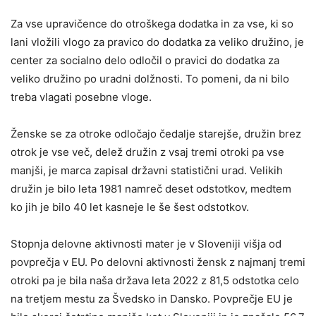
Za vse upravičence do otroškega dodatka in za vse, ki so
lani vložili vlogo za pravico do dodatka za veliko družino, je
center za socialno delo odločil o pravici do dodatka za
veliko družino po uradni dolžnosti. To pomeni, da ni bilo
treba vlagati posebne vloge.
Ženske se za otroke odločajo čedalje starejše, družin brez
otrok je vse več, delež družin z vsaj tremi otroki pa vse
manjši, je marca zapisal državni statistični urad. Velikih
družin je bilo leta 1981 namreč deset odstotkov, medtem
ko jih je bilo 40 let kasneje le še šest odstotkov.
Stopnja delovne aktivnosti mater je v Sloveniji višja od
povprečja v EU. Po delovni aktivnosti žensk z najmanj tremi
otroki pa je bila naša država leta 2022 z 81,5 odstotka celo
na tretjem mestu za Švedsko in Dansko. Povprečje EU je