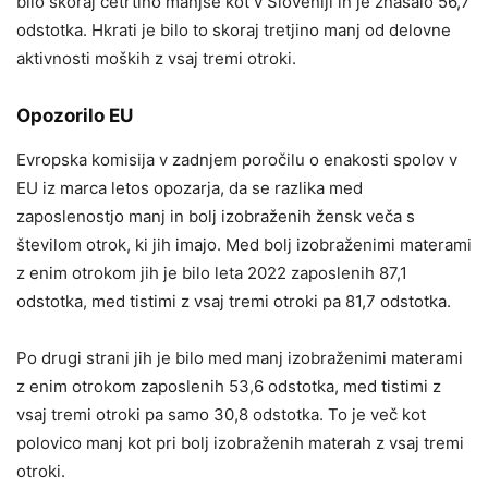
bilo skoraj četrtino manjše kot v Sloveniji in je znašalo 56,7
odstotka. Hkrati je bilo to skoraj tretjino manj od delovne
aktivnosti moških z vsaj tremi otroki.
Opozorilo EU
Evropska komisija v zadnjem poročilu o enakosti spolov v
EU iz marca letos opozarja, da se razlika med
zaposlenostjo manj in bolj izobraženih žensk veča s
številom otrok, ki jih imajo. Med bolj izobraženimi materami
z enim otrokom jih je bilo leta 2022 zaposlenih 87,1
odstotka, med tistimi z vsaj tremi otroki pa 81,7 odstotka.
Po drugi strani jih je bilo med manj izobraženimi materami
z enim otrokom zaposlenih 53,6 odstotka, med tistimi z
vsaj tremi otroki pa samo 30,8 odstotka. To je več kot
polovico manj kot pri bolj izobraženih materah z vsaj tremi
otroki.