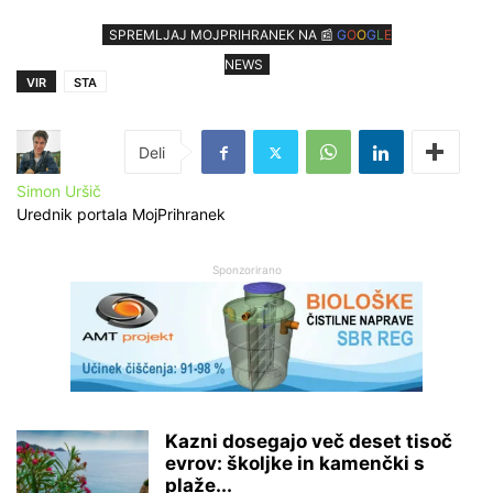
SPREMLJAJ MOJPRIHRANEK NA 📰
G
O
O
G
L
E
NEWS
VIR
STA
Simon Uršič
Urednik portala MojPrihranek
Sponzorirano
Kazni dosegajo več deset tisoč
evrov: školjke in kamenčki s
plaže...