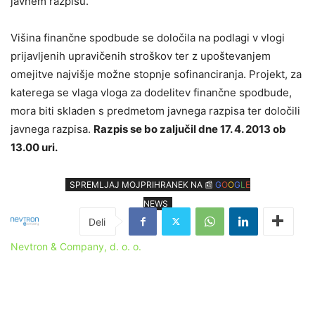
javnem razpisu.
Višina finančne spodbude se določila na podlagi v vlogi
prijavljenih upravičenih stroškov ter z upoštevanjem
omejitve najvišje možne stopnje sofinanciranja. Projekt, za
katerega se vlaga vloga za dodelitev finančne spodbude,
mora biti skladen s predmetom javnega razpisa ter določili
javnega razpisa.
Razpis se bo zaljučil dne 17. 4. 2013 ob
13.00 uri.
SPREMLJAJ MOJPRIHRANEK NA 📰
G
O
O
G
L
E
NEWS
Nevtron & Company, d. o. o.