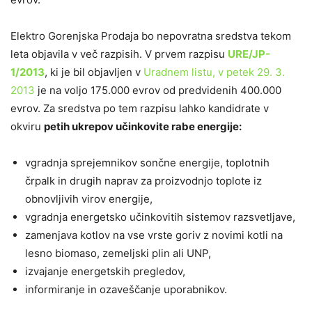
Elektro Gorenjska Prodaja bo nepovratna sredstva tekom
leta objavila v več razpisih. V prvem razpisu
URE/JP-
1/2013
, ki je bil objavljen v
Uradnem listu, v petek 29. 3.
2013
je na voljo 175.000 evrov od predvidenih 400.000
evrov. Za sredstva po tem razpisu lahko kandidrate v
okviru
petih ukrepov učinkovite rabe energije:
vgradnja sprejemnikov sončne energije, toplotnih
črpalk in drugih naprav za proizvodnjo toplote iz
obnovljivih virov energije,
vgradnja energetsko učinkovitih sistemov razsvetljave,
zamenjava kotlov na vse vrste goriv z novimi kotli na
lesno biomaso, zemeljski plin ali UNP,
izvajanje energetskih pregledov,
informiranje in ozaveščanje uporabnikov.