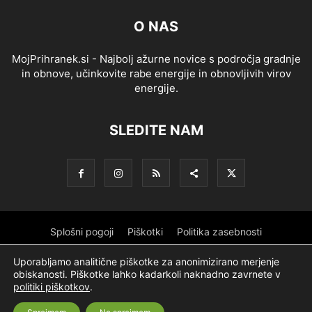
O NAS
MojPrihranek.si - Najbolj ažurne novice s področja gradnje
in obnove, učinkovite rabe energije in obnovljivih virov
energije.
SLEDITE NAM
Splošni pogoji
Piškotki
Politika zasebnosti
Oglaševanje
Partnerji
Sofinanciranje
Ekipa
Logotip
Uporabljamo analitične piškotke za anonimizirano merjenje
obiskanosti. Piškotke lahko kadarkoli naknadno zavrnete v
O podjetju
politiki piškotkov
.