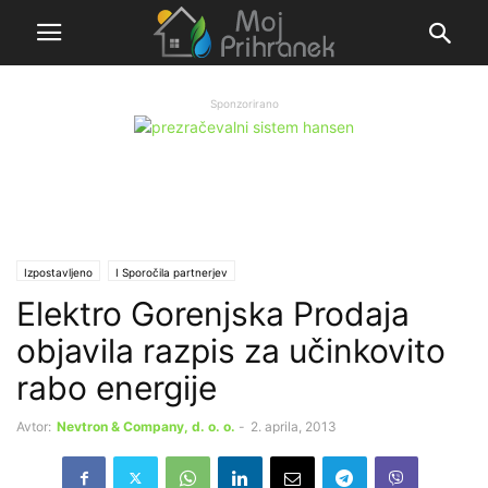
Sponzorirano
Izpostavljeno
Ι Sporočila partnerjev
Elektro Gorenjska Prodaja
objavila razpis za učinkovito
rabo energije
Avtor:
Nevtron & Company, d. o. o.
-
2. aprila, 2013