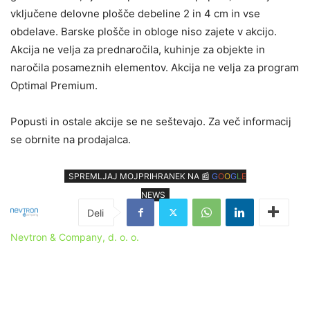
vključene delovne plošče debeline 2 in 4 cm in vse
obdelave. Barske plošče in obloge niso zajete v akcijo.
Akcija ne velja za prednaročila, kuhinje za objekte in
naročila posameznih elementov. Akcija ne velja za program
Optimal Premium.
Popusti in ostale akcije se ne seštevajo. Za več informacij
se obrnite na prodajalca.
SPREMLJAJ MOJPRIHRANEK NA 📰
G
O
O
G
L
E
NEWS
Nevtron & Company, d. o. o.