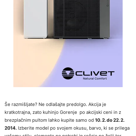
Še razmišljate? Ne odlašajte predolgo. Akcija je
kratkotrajna, zato kuhinjo Gorenje po akcijski ceni in z
brezplačnim pultom lahko kupite samo od
10. 2. do 22. 2.
2014.
Izberite model po svojem okusu, barvo, ki se prilega
vašemu stilu, elemente po potrebi in ročaje po želji ter