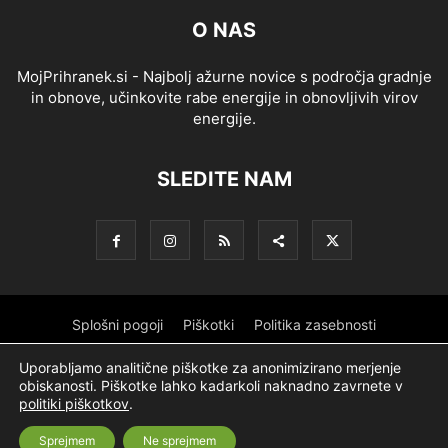
O NAS
MojPrihranek.si - Najbolj ažurne novice s področja gradnje
in obnove, učinkovite rabe energije in obnovljivih virov
energije.
SLEDITE NAM
Splošni pogoji
Piškotki
Politika zasebnosti
Oglaševanje
Partnerji
Sofinanciranje
Ekipa
Logotip
Uporabljamo analitične piškotke za anonimizirano merjenje
obiskanosti. Piškotke lahko kadarkoli naknadno zavrnete v
O podjetju
politiki piškotkov
.
Sprejmem
Ne sprejmem
© Nevtron & Company, d. o. o.