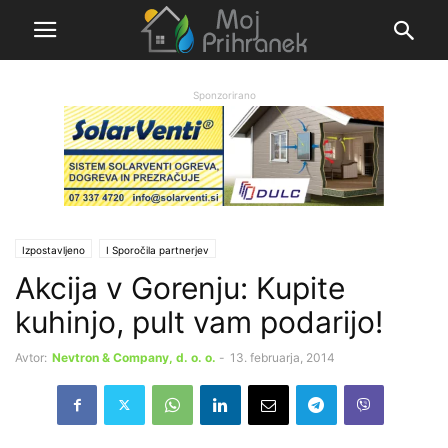
Sponzorirano
Izpostavljeno
Ι Sporočila partnerjev
Akcija v Gorenju: Kupite
kuhinjo, pult vam podarijo!
Avtor:
Nevtron & Company, d. o. o.
-
13. februarja, 2014