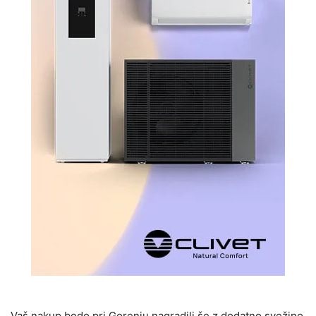
Vaš nakup bodo pri Gorenju nagradili še z dodatno svežino