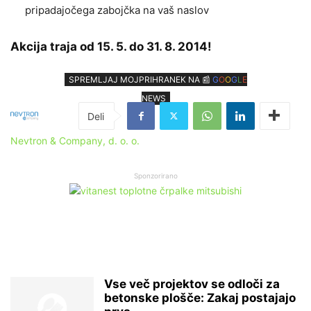
pripadajočega zabojčka na vaš naslov
Akcija traja od 15. 5. do 31. 8. 2014!
SPREMLJAJ MOJPRIHRANEK NA 📰
G
O
O
G
L
E
NEWS
Nevtron & Company, d. o. o.
Sponzorirano
Vse več projektov se odloči za
betonske plošče: Zakaj postajajo