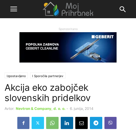
Sponzorirano
Izpostavljeno
Ι Sporočila partnerjev
Akcija eko zabojček
slovenskih pridelkov
Avtor:
Nevtron & Company, d. o. o.
-
6. junija, 2014