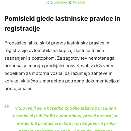
Foto:
jlamping
iz
Pixabay
Pomisleki glede lastninske pravice in
registracije
Prodajalce lahko skrbi prenos lastninske pravice in
registracije avtomobila na kupca, zlasti če ti niso
seznanjeni s postopkom. Za zagotovitev nemotenega
prenosa se morajo prodajalci posvetovati z državnim
oddelkom za motorna vozila, da razumejo zahteve in
korake, vključno z morebitno potrebno dokumentacijo ali
pristojbinami.
V Sloveniji se le poredko zgodijo težave z uradnimi
prodajalci (rabljenih) avtomobilov, precej pozorni pa
morajo biti prodajalci in kupci pri dogovorih preko
portalov oziroma od oseb, ki niso del uradnega