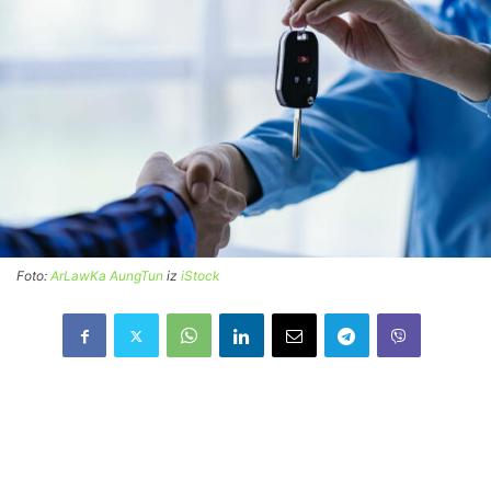
Foto:
ArLawKa AungTun
iz
iStock