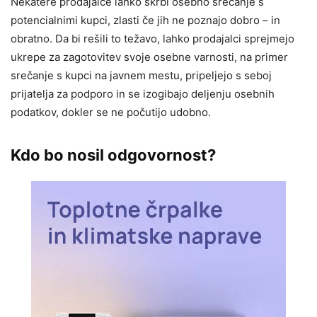
Nekatere prodajalce lahko skrbi osebno srečanje s
potencialnimi kupci, zlasti če jih ne poznajo dobro – in
obratno. Da bi rešili to težavo, lahko prodajalci sprejmejo
ukrepe za zagotovitev svoje osebne varnosti, na primer
srečanje s kupci na javnem mestu, pripeljejo s seboj
prijatelja za podporo in se izogibajo deljenju osebnih
podatkov, dokler se ne počutijo udobno.
Kdo bo nosil odgovornost?