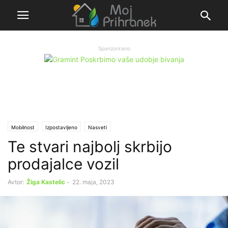
Sponzorirano
Mobilnost
Izpostavljeno
Nasveti
Te stvari najbolj skrbijo
prodajalce vozil
Avtor:
Žiga Kastelic
-
22. maja, 2023