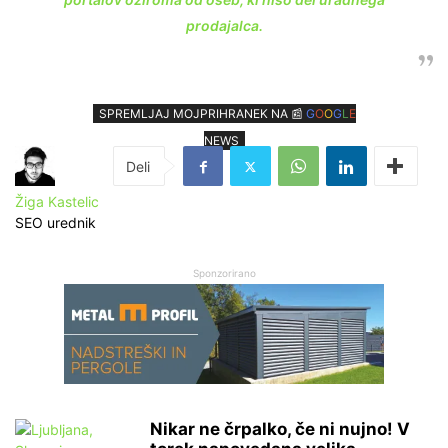
prodajalca.
SPREMLJAJ MOJPRIHRANEK NA 📰
G
O
O
G
L
E
NEWS
Žiga Kastelic
SEO urednik
Sponzorirano
Nikar ne črpalko, če ni nujno! V