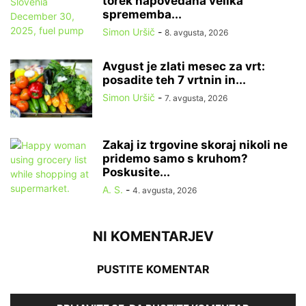
torek napovedana velika
sprememba...
Simon Uršič
-
8. avgusta, 2026
Avgust je zlati mesec za vrt:
posadite teh 7 vrtnin in...
Simon Uršič
-
7. avgusta, 2026
Zakaj iz trgovine skoraj nikoli ne
pridemo samo s kruhom?
Poskusite...
A. S.
-
4. avgusta, 2026
NI KOMENTARJEV
PUSTITE KOMENTAR