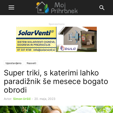
Sponzorirano
Izpostavljeno
Nasveti
Super triki, s katerimi lahko
paradižnik še mesece bogato
obrodi
Avtor:
Simon Uršič
-
20. maja, 2023