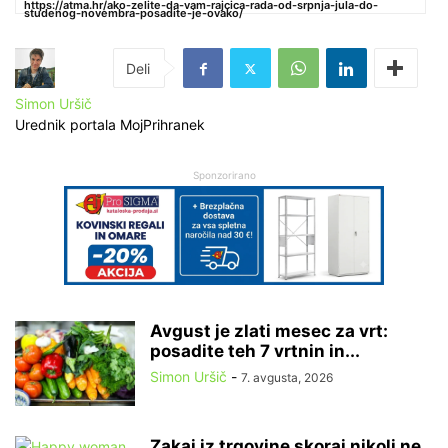
https://atma.hr/ako-zelite-da-vam-rajcica-rada-od-srpnja-jula-do-
studenog-novembra-posadite-je-ovako/
Simon Uršič
Urednik portala MojPrihranek
Sponzorirano
Avgust je zlati mesec za vrt:
posadite teh 7 vrtnin in...
Simon Uršič
-
7. avgusta, 2026
Zakaj iz trgovine skoraj nikoli ne