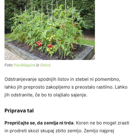
Foto:
PaulMaguire
iz
iStock
Odstranjevanje spodnjih listov in stebel ni pomembno,
lahko jih preprosto zakopljemo s preostalo rastlino. Lahko
jih odstranite, če bo to olajšalo sajenje.
Priprava tal
Prepričajte se, da zemlja ni trda
. Koren ne bo mogel zrasti
in prodreti skozi skupaj zbito zemljo. Zemljo najprej