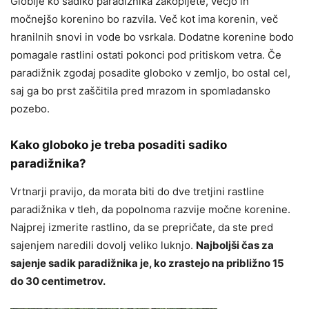
Globlje ko sadiko paradižnika zakopljete, večjo in
močnejšo korenino bo razvila. Več kot ima korenin, več
hranilnih snovi in ​​vode bo vsrkala. Dodatne korenine bodo
pomagale rastlini ostati pokonci pod pritiskom vetra. Če
paradižnik zgodaj posadite globoko v zemljo, bo ostal cel,
saj ga bo prst zaščitila pred mrazom in spomladansko
pozebo.
Kako globoko je treba posaditi sadiko
paradižnika?
Vrtnarji pravijo, da morata biti do dve tretjini rastline
paradižnika v tleh, da popolnoma razvije močne korenine.
Najprej izmerite rastlino, da se prepričate, da ste pred
sajenjem naredili dovolj veliko luknjo.
Najboljši čas za
sajenje sadik paradižnika je, ko zrastejo na približno 15
do 30 centimetrov.