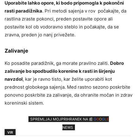
Uporabite lahko opore, ki bodo pripomogla k pokončni
rasti paradižnika
. Pri metodi sajenja v rov počakajte, da
rastlina zraste pokonci, preden postavite opore ali
postavite kol ob vodoravno steblo in počakajte, da se
zravna, preden jo nanj privežete.
Zalivanje
Ko posadite paradižnik, ga morate pravilno zaliti.
Dobro
zalivanje bo spodbudilo korenine k rasti in širjenju
navzdol
, kar je ravno tisto, kar želite uporabiti kot
prednost globokega sajenja. Med rastno sezono poskrbite
ponovno poskrbite za zalivanje, da ohranite močan in zdrav
koreninski sistem.
SPREMLJAJ MOJPRIHRANEK NA 📰
G
O
O
G
L
E
NEWS
VIR