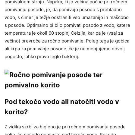
pomivalnem stroju. Napaka, ki jo večina počne pri ročnem
pomivanju posode, je, da pomivajo posodo s prehladno
vodo, s čimer je težje odstraniti vso umazanijo in maščobo
s posode. Optimalno bi bilo pomivati posodo z vodo, katere
temperatura je okoli 60 stopinj Celzija, kar pa je (vsaj za
večino) prevroče za ročno pomivanje. Poleg tega je gobica
ali krpa za pomivanje posode, če je ne menjujemo dovolj
pogosto, lahko pravo leglo bakterij.
Pod tekočo vodo ali natočiti vodo v
korito?
Z vidika skrbi za higieno je pri ročnem pomivanju posode
bolje, če posodo pomivate pod tekočo vodo. Posodo