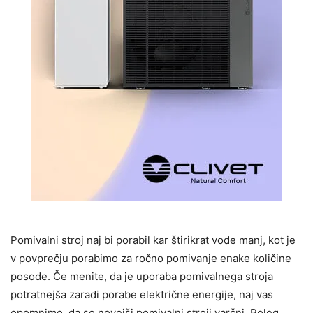
Pomivalni stroj naj bi porabil kar štirikrat vode manj, kot je
v povprečju porabimo za ročno pomivanje enake količine
posode. Če menite, da je uporaba pomivalnega stroja
potratnejša zaradi porabe električne energije, naj vas
opomnimo, da so novejši pomivalni stroji varčni. Poleg