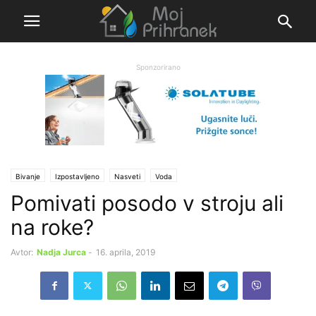
Sponzorirano
Bivanje
Izpostavljeno
Nasveti
Voda
Pomivati posodo v stroju ali
na roke?
Avtor:
Nadja Jurca
-
16. aprila, 2019