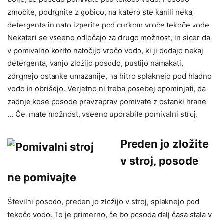
zmočite, podrgnite z gobico, na katero ste kanili nekaj
detergenta in nato izperite pod curkom vroče tekoče vode.
Nekateri se vseeno odločajo za drugo možnost, in sicer da
v pomivalno korito natočijo vročo vodo, ki ji dodajo nekaj
detergenta, vanjo zložijo posodo, pustijo namakati,
zdrgnejo ostanke umazanije, na hitro splaknejo pod hladno
vodo in obrišejo. Verjetno ni treba posebej opominjati, da
zadnje kose posode pravzaprav pomivate z ostanki hrane
… Če imate možnost, vseeno uporabite pomivalni stroj.
Preden jo zložite
v stroj, posode
ne pomivajte
Številni posodo, preden jo zložijo v stroj, splaknejo pod
tekočo vodo. To je primerno, če bo posoda dalj časa stala v