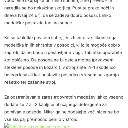
vodo. Vse skupaj se bo rahlo spenilo, a ne preveč – in
naredila se bo nekakšna skorjica. Pustite preko noči in
dneva (vsaj 24 ur), da se zadeva dobro posuši. Lahko
modelčke postavite tudi na sonce.
Ko so tabletke povsem suhe, jih iztisnite iz silikonskega
modelčka in jih shranite v posodici, ki jo je mogoče dobro
zapreti, da ne bodo izpostavljene vlagi. Tabletke uporabite
kot običajno. Da posoda ne bi ostala motna (predvsem
steklene posode in kozarci), v stroj zlijte ½-1 skodelico
belega kisa ali kar postavite posodico s kisom na zgornjo
rešetko ter zaženite stroj.
Za odstranjevanje zares trdovratnih madežev lahko vseeno
dodate še 2 ali 3 kapljice običajnega detergenta za
pomivanje posode. Nikar ga ne dodajajte več, sicer se bo
vse skupaj premočno penilo v stroju.