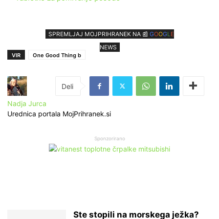
SPREMLJAJ MOJPRIHRANEK NA 📰
G
O
O
G
L
E
NEWS
VIR
One Good Thing b
Nadja Jurca
Urednica portala MojPrihranek.si
Sponzorirano
Ste stopili na morskega ježka?