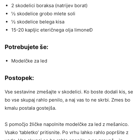
2 skodelici boraksa (natrijev borat)
½ skodelice grobo mlete soli
½ skodelice belega kisa
15-20 kapljic eteričnega olja limoneĐ
Potrebujete še:
Modelčke za led
Postopek:
Vse sestavine zmešajte v skodelici. Ko boste dodali kis, se
bo vse skupaj rahlo penilo, a naj vas to ne skrbi. Zmes bo
kmalu postala gostejša.
S pomočjo žličke napolnite modelčke za led z mešanico.
Vsako ‘tabletko’ pritisnite. Po vrhu lahko rahlo popršite z