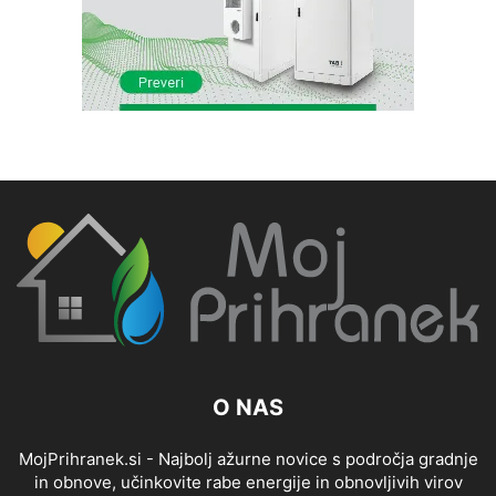
O NAS
MojPrihranek.si - Najbolj ažurne novice s področja gradnje
in obnove, učinkovite rabe energije in obnovljivih virov