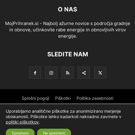
O NAS
MojPrihranek.si - Najbolj ažurne novice s področja gradnje
in obnove, učinkovite rabe energije in obnovljivih virov
energije.
SLEDITE NAM
Splošni pogoji
Piškotki
Politika zasebnosti
Oglaševanje
Partnerji
Sofinanciranje
Ekipa
Logotip
Uporabljamo analitične piškotke za anonimizirano merjenje
obiskanosti. Piškotke lahko kadarkoli naknadno zavrnete v
O podjetju
politiki piškotkov
.
Sprejmem
Ne sprejmem
© Nevtron & Company, d. o. o.