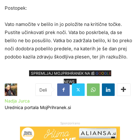
Postopek:
Vato namočite v belilo in jo položite na kritične točke.
Pustite učinkovati prek noči. Vata bo poskrbela, da se
belilo ne bo posušilo. Vatka bo zadržala belilo, ki bo preko
noči dodobra pobelilo predele, na katerih je še dan prej
podobo kazila zdravju škodljiva plesen, ter jih razkužilo.
SPREMLJAJ MOJPRIHRANEK NA 📰
G
O
O
G
L
E
NEWS
Nadja Jurca
Urednica portala MojPrihranek.si
Sponzorirano