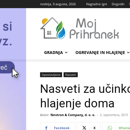
nedelja, 9 avgusta, 2026
Nagradne igre
Dogodki
GRADNJA
OGREVANJE IN HLAJENJE
Izpostavljeno
Nasveti
Nasveti za učink
hlajenje doma
Avtor:
Nevtron & Company, d. o. o.
-
2. septembra, 2015
Facebook
X
Whats