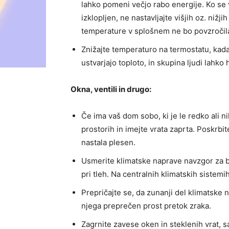
lahko pomeni večjo rabo energije. Ko se 
izklopljen, ne nastavljajte višjih oz. niž
temperature v splošnem ne bo povzročila
Znižajte temperaturo na termostatu, kad
ustvarjajo toploto, in skupina ljudi lahko
Okna, ventili in drugo:
Če ima vaš dom sobo, ki je le redko ali ni
prostorih in imejte vrata zaprta. Poskrbi
nastala plesen.
Usmerite klimatske naprave navzgor za b
pri tleh. Na centralnih klimatskih sistem
Prepričajte se, da zunanji del klimatske 
njega preprečen prost pretok zraka.
Zagrnite zavese oken in steklenih vrat, s