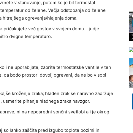
vrnete v stanovanje, potem ko je bil termostat
jih temperatur od želene. Večja odstopanja od želene
 hitrejšega ogrevanja/hlajenja doma.
ar pričakujete več gostov v svojem domu. Ljudje
 hitro dvigne temperaturo.
koli ne uporabljate, zaprite termostatske ventile v teh
te, da bodo prostori dovolj ogrevani, da ne bo v sobi
oljše kroženje zraka; hladen zrak se naravno zadržuje
ih, usmerite pihanje hladnega zraka navzgor.
naprave, ni na neposredni sončni svetlobi ali je okrog
aj so lahko zaščita pred izgubo toplote pozimi in