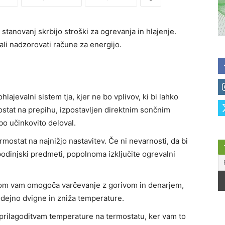
stanovanj skrbijo stroški za ogrevanja in hlajenje.
li nadzorovati račune za energijo.
hlajevalni sistem tja, kjer ne bo vplivov, ki bi lahko
ostat na prepihu, izpostavljen direktnim sončnim
bo učinkovito deloval.
rmostat na najnižjo nastavitev. Če ni nevarnosti, da bi
podinjski predmeti, popolnoma izključite ogrevalni
kom vam omogoča varčevanje z gorivom in denarjem,
odejno dvigne in zniža temperature.
rilagoditvam temperature na termostatu, ker vam to