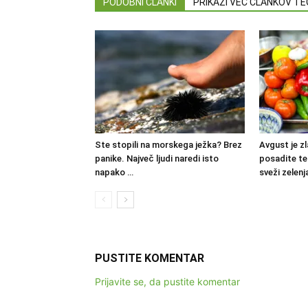
PODOBNI ČLANKI
PRIKAŽI VEČ ČLANKOV T
Ste stopili na morskega ježka? Brez
Avgust je zl
panike. Največ ljudi naredi isto
posadite teh
napako …
sveži zelenj
PUSTITE KOMENTAR
Prijavite se, da pustite komentar