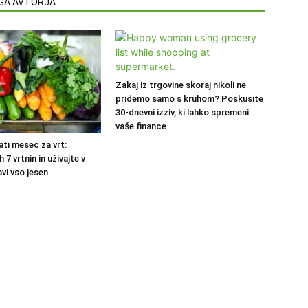
EGA AVTORJA
Zakaj iz trgovine skoraj nikoli ne
pridemo samo s kruhom? Poskusite
30-dnevni izziv, ki lahko spremeni
vaše finance
ati mesec za vrt:
 7 vrtnin in uživajte v
avi vso jesen