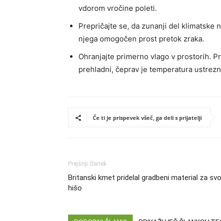
vdorom vročine poleti.
Prepričajte se, da zunanji del klimatske 
njega omogočen prost pretok zraka.
Ohranjajte primerno vlago v prostorih. Pr
prehladni, čeprav je temperatura ustrezn
Če ti je prispevek všeč, ga deli s prijatelji
Prejšnji članek
Britanski kmet pridelal gradbeni material za sv
hišo