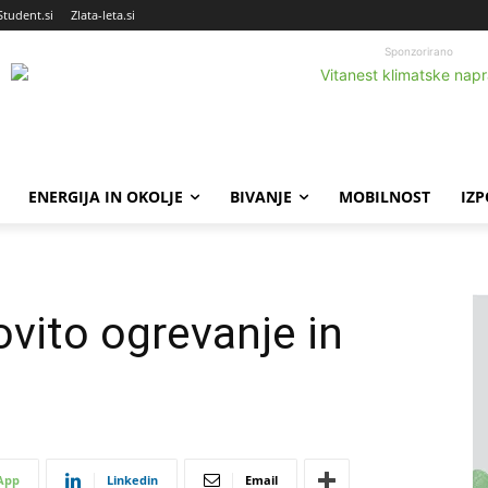
Student.si
Zlata-leta.si
Sponzorirano
ENERGIJA IN OKOLJE
BIVANJE
MOBILNOST
IZ
ovito ogrevanje in
App
Linkedin
Email