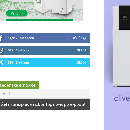
11,912
Sledilcev
VŠEČKAJ
625
Sledilcev
SLEDI
330
Sledilcev
SLEDI
Tedenske e-novice