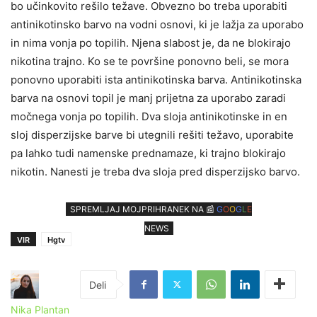
bo učinkovito rešilo težave. Obvezno bo treba uporabiti
antinikotinsko barvo na vodni osnovi, ki je lažja za uporabo
in nima vonja po topilih. Njena slabost je, da ne blokirajo
nikotina trajno. Ko se te površine ponovno beli, se mora
ponovno uporabiti ista antinikotinska barva. Antinikotinska
barva na osnovi topil je manj prijetna za uporabo zaradi
močnega vonja po topilih. Dva sloja antinikotinske in en
sloj disperzijske barve bi utegnili rešiti težavo, uporabite
pa lahko tudi namenske prednamaze, ki trajno blokirajo
nikotin. Nanesti je treba dva sloja pred disperzijsko barvo.
SPREMLJAJ MOJPRIHRANEK NA 📰
G
O
O
G
L
E
NEWS
VIR
Hgtv
Nika Plantan