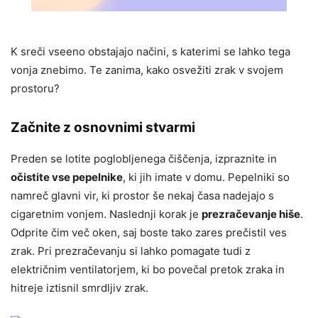
K sreči vseeno obstajajo načini, s katerimi se lahko tega
vonja znebimo. Te zanima, kako osvežiti zrak v svojem
prostoru?
Začnite z osnovnimi stvarmi
Preden se lotite poglobljenega čiščenja, izpraznite in
očistite vse pepelnike
, ki jih imate v domu. Pepelniki so
namreč glavni vir, ki prostor še nekaj časa nadejajo s
cigaretnim vonjem. Naslednji korak je
prezračevanje hiše
.
Odprite čim več oken, saj boste tako zares prečistil ves
zrak. Pri prezračevanju si lahko pomagate tudi z
električnim ventilatorjem, ki bo povečal pretok zraka in
hitreje iztisnil smrdljiv zrak.