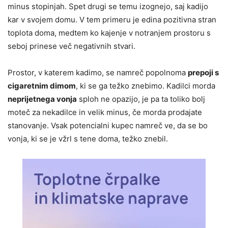
minus stopinjah. Spet drugi se temu izognejo, saj kadijo
kar v svojem domu. V tem primeru je edina pozitivna stran
toplota doma, medtem ko kajenje v notranjem prostoru s
seboj prinese več negativnih stvari.
Prostor, v katerem kadimo, se namreč popolnoma
prepoji s
cigaretnim dimom
, ki se ga težko znebimo. Kadilci morda
neprijetnega vonja
sploh ne opazijo, je pa ta toliko bolj
moteč za nekadilce in velik minus, če morda prodajate
stanovanje. Vsak potencialni kupec namreč ve, da se bo
vonja, ki se je vžrl s tene doma, težko znebil.