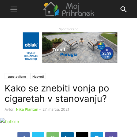
Sponzorirano
Izpostavljeno
Nasveti
Kako se znebiti vonja po
cigaretah v stanovanju?
Avtor:
Nika Plantan
-
27. marca, 2021