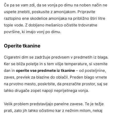
Če pa se vam zdi, da se vonja po dimu na noben način ne
uspete znebiti, poskusite z amonijakom. Pripravite
raztopino ene skodelice amonijaka na približno štiri litre
tople vode. Z dobljeno mešanico očistite trdovratne
površine, ki imajo vonj po dimu.
Operite tkanine
Cigaretni dim se zadržuje predvsem v predmetih iz blaga.
Ker se bliža poletje in s tem višje temperature, si vzemite
dan in
operite vse predmete iz tkanine
– od posteljnine,
zaves, prevlek za blazine do oblačil. Preden blago vrnete
na prvotno mesto, poskrbite, da prezračite prostor, saj se
lahko drugače zopet napoji neprijetnega vonja.
Velik problem predstavljajo panelne zavese. Te je težje
prati, zato jih lahko očistimo kar z nežnim milom, nekaj