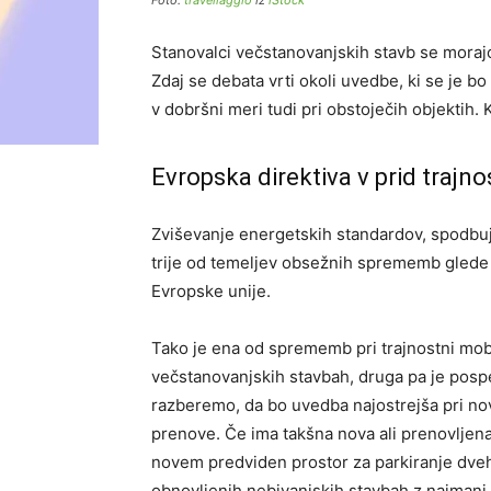
Foto:
travellaggio
iz
iStock
Stanovalci večstanovanjskih stavb se morajo
Zdaj se debata vrti okoli uvedbe, ki se je b
v dobršni meri tudi pri obstoječih objektih.
Evropska direktiva v prid trajno
Zviševanje energetskih standardov, spodbuja
trije od temeljev obsežnih sprememb glede 
Evropske unije.
Tako je ena od sprememb pri trajnostni mobil
večstanovanjskih stavbah, druga pa je pos
razberemo, da bo uvedba najostrejša pri novi
prenove. Če ima takšna nova ali prenovljena
novem predviden prostor za parkiranje dveh 
obnovljenih nebivanjskih stavbah z najmanj