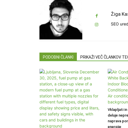
Žiga Ka
SEO ured
PODOBNI ČLANKI
PRIKAŽI VEČ ČLANKOV T
Vklapljati in
deluje nepr
naprava por
energije