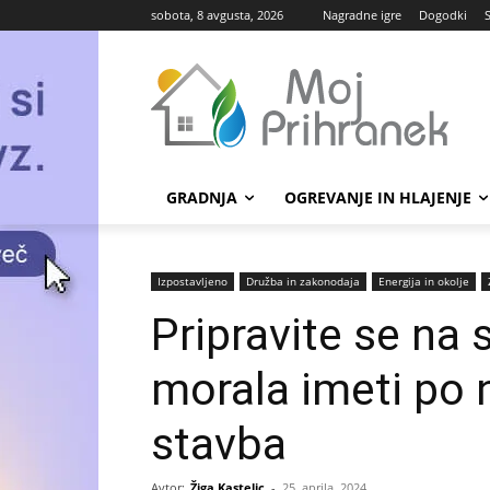
sobota, 8 avgusta, 2026
Nagradne igre
Dogodki
GRADNJA
OGREVANJE IN HLAJENJE
Izpostavljeno
Družba in zakonodaja
Energija in okolje
Pripravite se na
morala imeti po 
stavba
Avtor:
Žiga Kastelic
-
25. aprila, 2024