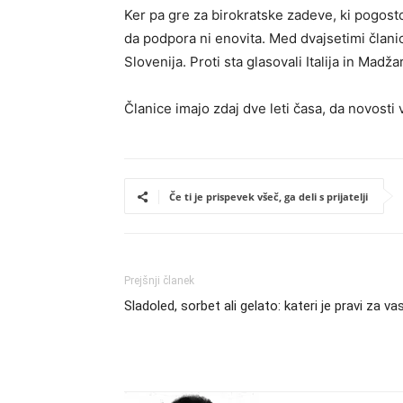
Ker pa gre za birokratske zadeve, ki pogosto
da podpora ni enovita. Med dvajsetimi članic
Slovenija. Proti sta glasovali Italija in Madž
Članice imajo zdaj dve leti časa, da novosti 
Če ti je prispevek všeč, ga deli s prijatelji
Prejšnji članek
Sladoled, sorbet ali gelato: kateri je pravi za va