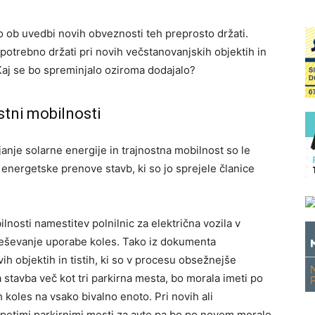
 ob uvedbi novih obveznosti teh preprosto držati.
o potrebno držati pri novih večstanovanjskih objektih in
 Kaj se bo spreminjalo oziroma dodajalo?
stni mobilnosti
nje solarne energije in trajnostna mobilnost so le
energetske prenove stavb, ki so jo sprejele članice
nosti namestitev polnilnic za električna vozila v
peševanje uporabe koles. Tako iz dokumenta
h objektih in tistih, ki so v procesu obsežnejše
 stavba več kot tri parkirna mesta, bo morala imeti po
koles na vsako bivalno enoto. Pri novih ali
 petimi parkirnimi mesti za avte pa bo po novem moralo