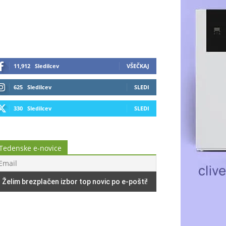
11,912
Sledilcev
VŠEČKAJ
625
Sledilcev
SLEDI
330
Sledilcev
SLEDI
Tedenske e-novice