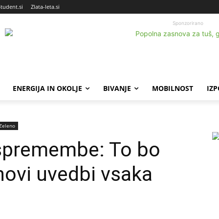
Student.si
Zlata-leta.si
Sponzorirano
ENERGIJA IN OKOLJE
BIVANJE
MOBILNOST
IZ
Zeleno
 spremembe: To bo
novi uvedbi vsaka