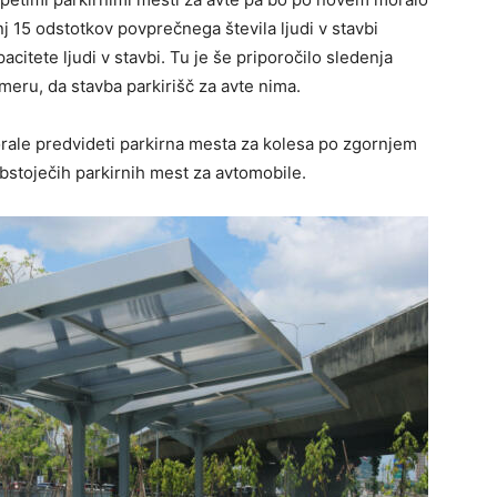
nj 15 odstotkov povprečnega števila ljudi v stavbi
itete ljudi v stavbi. Tu je še priporočilo sledenja
imeru, da stavba parkirišč za avte nima.
ale predvideti parkirna mesta za kolesa po zgornjem
obstoječih parkirnih mest za avtomobile.