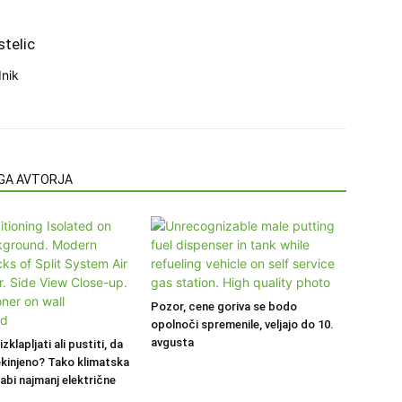
stelic
nik
EGA AVTORJA
Pozor, cene goriva se bodo
opolnoči spremenile, veljajo do 10.
avgusta
 izklapljati ali pustiti, da
ekinjeno? Tako klimatska
abi najmanj električne