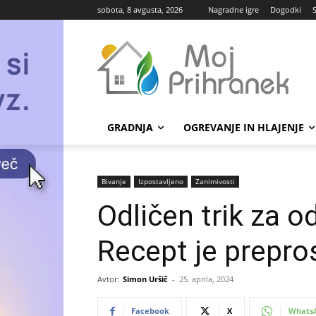
sobota, 8 avgusta, 2026
Nagradne igre
Dogodki
GRADNJA
OGREVANJE IN HLAJENJE
Bivanje
Izpostavljeno
Zanimivosti
Odličen trik za o
Recept je prepro
Avtor:
Simon Uršič
-
25. aprila, 2024
Facebook
X
Whats