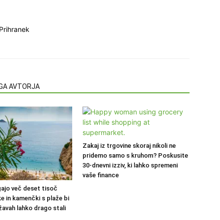
Prihranek
EGA AVTORJA
Zakaj iz trgovine skoraj nikoli ne
pridemo samo s kruhom? Poskusite
30-dnevni izziv, ki lahko spremeni
vaše finance
ajo več deset tisoč
ke in kamenčki s plaže bi
žavah lahko drago stali