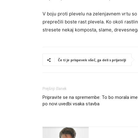
V boju proti plevelu na zelenjavnem vrtu so 
preprečili boste rast plevela. Ko okoli rastli
stresete nekaj komposta, slame, drevesneg
Če ti je prispevek všeč, ga deli s prijatelji
Prejšnji članek
Pripravite se na spremembe: To bo morala ime
po novi uvedbi vsaka stavba