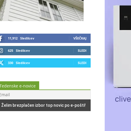
11,912
Sledilcev
VŠEČKAJ
625
Sledilcev
SLEDI
330
Sledilcev
SLEDI
Tedenske e-novice