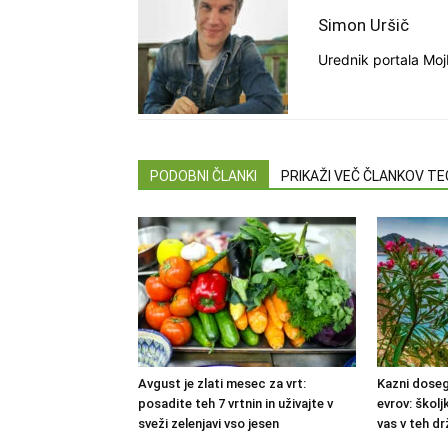
Simon Uršič
Urednik portala Moj
PODOBNI ČLANKI
PRIKAŽI VEČ ČLANKOV T
Avgust je zlati mesec za vrt:
Kazni doseg
posadite teh 7 vrtnin in uživajte v
evrov: školj
sveži zelenjavi vso jesen
vas v teh dr