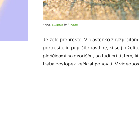
Foto:
Bilanol
iz
iStock
Je zelo preprosto. V plastenko z razpršilom 
pretresite in popršite rastline, ki se jih želi
ploščicami na dvorišču, pa tudi pri tistem, k
treba postopek večkrat ponoviti. V videoposn