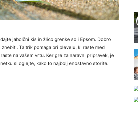
dajte jabolčni kis in žlico grenke soli Epsom. Dobro
te znebiti. Ta trik pomaga pri plevelu, ki raste med
i raste na vašem vrtu. Ker gre za naravni pripravek, je
etku si oglejte, kako to najbolj enostavno storite.