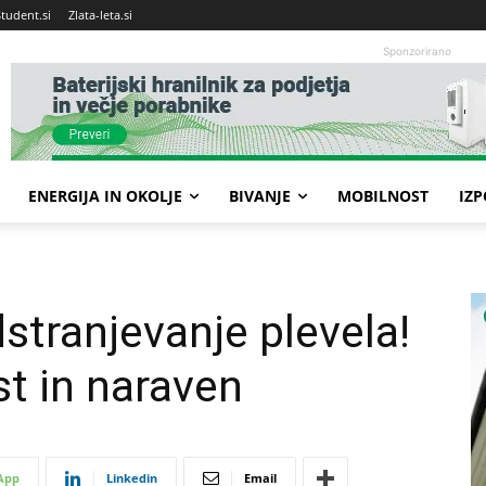
Student.si
Zlata-leta.si
Sponzorirano
ENERGIJA IN OKOLJE
BIVANJE
MOBILNOST
IZ
dstranjevanje plevela!
st in naraven
App
Linkedin
Email