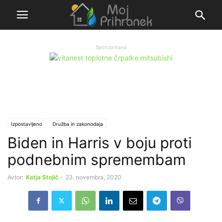
Sponzorirano
Izpostavljeno
Družba in zakonodaja
Biden in Harris v boju proti
podnebnim spremembam
Avtor:
Katja Stojič
-
23. novembra, 2020