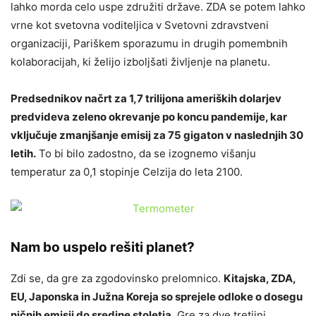
lahko morda celo uspe združiti države. ZDA se potem lahko
vrne kot svetovna voditeljica v Svetovni zdravstveni
organizaciji, Pariškem sporazumu in drugih pomembnih
kolaboracijah, ki želijo izboljšati življenje na planetu.
Predsednikov načrt za 1,7 trilijona ameriških dolarjev
predvideva zeleno okrevanje po koncu pandemije, kar
vključuje zmanjšanje emisij za 75 gigaton v naslednjih 30
letih.
To bi bilo zadostno, da se izognemo višanju
temperatur za 0,1 stopinje Celzija do leta 2100.
Nam bo uspelo rešiti planet?
Zdi se, da gre za zgodovinsko prelomnico.
Kitajska, ZDA,
EU, Japonska in Južna Koreja so sprejele odloke o dosegu
ničnih emisij do sredine stoletja.
Gre za dve tretjini