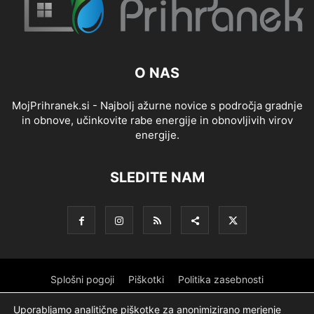
O NAS
MojPrihranek.si - Najbolj ažurne novice s področja gradnje
in obnove, učinkovite rabe energije in obnovljivih virov
energije.
SLEDITE NAM
Splošni pogoji
Piškotki
Politika zasebnosti
Oglaševanje
Partnerji
Sofinanciranje
Ekipa
Logotip
Uporabljamo analitične piškotke za anonimizirano merjenje