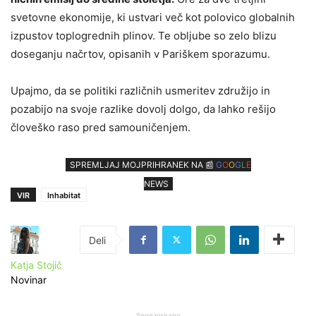
svetovne ekonomije, ki ustvari več kot polovico globalnih
izpustov toplogrednih plinov. Te obljube so zelo blizu
doseganju načrtov, opisanih v Pariškem sporazumu.
Upajmo, da se politiki različnih usmeritev združijo in
pozabijo na svoje razlike dovolj dolgo, da lahko rešijo
človeško raso pred samouničenjem.
SPREMLJAJ MOJPRIHRANEK NA 📰
G
O
O
G
L
E
NEWS
VIR
Inhabitat
Katja Stojič
Novinar
Sponzorirano