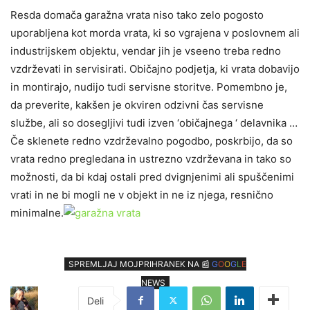
Resda domača garažna vrata niso tako zelo pogosto
uporabljena kot morda vrata, ki so vgrajena v poslovnem ali
industrijskem objektu, vendar jih je vseeno treba redno
vzdrževati in servisirati. Običajno podjetja, ki vrata dobavijo
in montirajo, nudijo tudi servisne storitve. Pomembno je,
da preverite, kakšen je okviren odzivni čas servisne
službe, ali so dosegljivi tudi izven ‘običajnega ‘ delavnika …
Če sklenete redno vzdrževalno pogodbo, poskrbijo, da so
vrata redno pregledana in ustrezno vzdrževana in tako so
možnosti, da bi kdaj ostali pred dvignjenimi ali spuščenimi
vrati in ne bi mogli ne v objekt in ne iz njega, resnično
minimalne.
SPREMLJAJ MOJPRIHRANEK NA 📰
G
O
O
G
L
E
NEWS