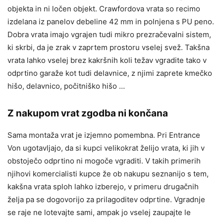
objekta in ni ločen objekt. Crawfordova vrata so recimo
izdelana iz panelov debeline 42 mm in polnjena s PU peno.
Dobra vrata imajo vgrajen tudi mikro prezračevalni sistem,
ki skrbi, da je zrak v zaprtem prostoru vselej svež. Takšna
vrata lahko vselej brez kakršnih koli težav vgradite tako v
odprtino garaže kot tudi delavnice, z njimi zaprete kmečko
hišo, delavnico, počitniško hišo …
Z nakupom vrat zgodba ni končana
Sama montaža vrat je izjemno pomembna. Pri Entrance
Von ugotavljajo, da si kupci velikokrat želijo vrata, ki jih v
obstoječo odprtino ni mogoče vgraditi. V takih primerih
njihovi komercialisti kupce že ob nakupu seznanijo s tem,
kakšna vrata sploh lahko izberejo, v primeru drugačnih
želja pa se dogovorijo za prilagoditev odprtine. Vgradnje
se raje ne lotevajte sami, ampak jo vselej zaupajte le