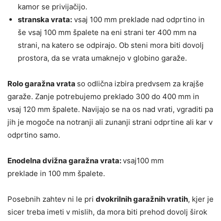
kamor se privijačijo.
stranska vrata:
vsaj 100 mm preklade nad odprtino in
še vsaj 100 mm špalete na eni strani ter 400 mm na
strani, na katero se odpirajo. Ob steni mora biti dovolj
prostora, da se vrata umaknejo v globino garaže.
Rolo garažna vrata
so odlična izbira predvsem za krajše
garaže. Zanje potrebujemo preklado 300 do 400 mm in
vsaj 120 mm špalete. Navijajo se na os nad vrati, vgraditi pa
jih je mogoče na notranji ali zunanji strani odprtine ali kar v
odprtino samo.
Enodelna dvižna garažna vrata:
vsaj100 mm
preklade in 100 mm špalete.
Posebnih zahtev ni le pri
dvokrilnih garažnih vratih
, kjer je
sicer treba imeti v mislih, da mora biti prehod dovolj širok