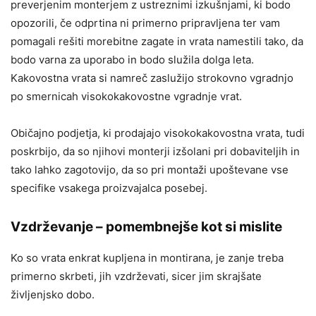
preverjenim monterjem z ustreznimi izkušnjami, ki bodo
opozorili, če odprtina ni primerno pripravljena ter vam
pomagali rešiti morebitne zagate in vrata namestili tako, da
bodo varna za uporabo in bodo služila dolga leta.
Kakovostna vrata si namreč zaslužijo strokovno vgradnjo
po smernicah visokokakovostne vgradnje vrat.
Običajno podjetja, ki prodajajo visokokakovostna vrata, tudi
poskrbijo, da so njihovi monterji izšolani pri dobaviteljih in
tako lahko zagotovijo, da so pri montaži upoštevane vse
specifike vsakega proizvajalca posebej.
Vzdrževanje – pomembnejše kot si mislite
Ko so vrata enkrat kupljena in montirana, je zanje treba
primerno skrbeti, jih vzdrževati, sicer jim skrajšate
življenjsko dobo.