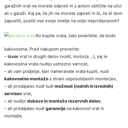
garažnih vrat ne morete odpreti in z avtom obtičite na ulici
ali v garaži. Kaj pa, če jih ne morete zapreti in bi, če bi dom
zapustili, pustili vse svoje imetje na voljo nepridipravom?
Ko kupite vrata, zato poskrbite, da bodo
kakovostna. Pred nakupom preverite:
–
izvor
vrat in drugih delov (vodil, motorja …), saj le
kakovostna vrata nudijo ustrezno varnost,
– ali vam podjetje, kjer nameravate vrata kupiti, nudi
kakovostno montažo
s strani usposobljenih monterjev,
– ali prodajalec nudi tudi
možnost (rednih in izrednih)
servisov
vrat,
– ali nudijo
dobavo in montažo rezervnih delov
,
– ali prodajalec nudi
garancijo
na kakovost vrat in
montaže.