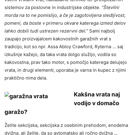
sistemov za poslovne in industrijske objekte.
“Številni
morda na to ne pomislijo, a če je zagotovljena sledljivost,
pomeni, da boste v primeru okvare katerega izmed delov
lahko dobili tudi ustrezen rezervni del.”
Sami najbolj
zaupajo proizvajalcem kakovostnih garažnih vrat s
tradicijo, kot so npr. Assa Abloy Crawford, Ryterna … saj
izkušnje kažejo, da taka vrata dolgo služijo, vodila so
kakovostna, prav tako motor, s pomočjo katerega delujejo
vrata, in drugi elementi, uporaba je varna in kupec z njimi
praktično nima dela.
Kakšna vrata naj
vodijo v domačo
garažo?
Želite sekcijska, sekcijska z osebnim prehodom, enodelna
dvižna, ali želite, da so avtomatsko ali ročno dvižna …