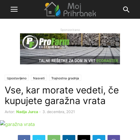
Sponzorirano
Izpostavljeno
Nasveti
Trajnostna gradnja
Vse, kar morate vedeti, če
kupujete garažna vrata
Avtor:
Nadja Jurca
-
3. decembra, 2021