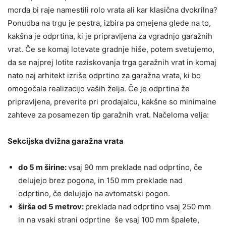
morda bi raje namestili rolo vrata ali kar klasična dvokrilna?
Ponudba na trgu je pestra, izbira pa omejena glede na to,
kakšna je odprtina, ki je pripravljena za vgradnjo garažnih
vrat. Če se komaj lotevate gradnje hiše, potem svetujemo,
da se najprej lotite raziskovanja trga garažnih vrat in komaj
nato naj arhitekt izriše odprtino za garažna vrata, ki bo
omogočala realizacijo vaših želja. Če je odprtina že
pripravljena, preverite pri prodajalcu, kakšne so minimalne
zahteve za posamezen tip garažnih vrat. Načeloma velja:
Sekcijska dvižna garažna vrata
do 5 m širine:
vsaj 90 mm preklade nad odprtino, če
delujejo brez pogona, in 150 mm preklade nad
odprtino, če delujejo na avtomatski pogon.
širša od 5 metrov:
preklada nad odprtino vsaj 250 mm
in na vsaki strani odprtine še vsaj 100 mm špalete,