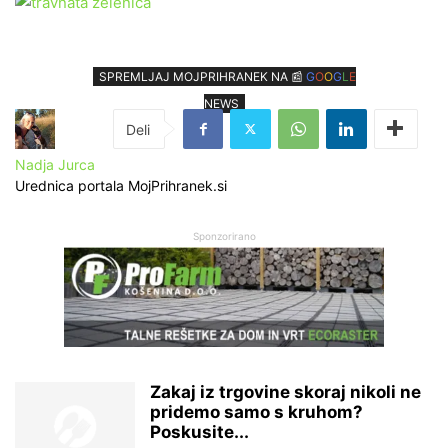
SPREMLJAJ MOJPRIHRANEK NA 📰
G
O
O
G
L
E
NEWS
Nadja Jurca
Urednica portala MojPrihranek.si
Sponzorirano
Zakaj iz trgovine skoraj nikoli ne
pridemo samo s kruhom?
Poskusite...