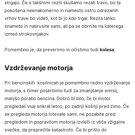
strgajo. Če s takšnimi rezili skušamo rezati travo, bo ta
pokošena neenakomerno in namesto ostro odrezanih
vrhov trave bo videti, kot bi jo kdo trgal. Rezila lahko
snamete in nabrusite sami, ali pa se obrnite na katerega
izmed strokovnjakov.
Pomembno je, da preverimo in očistimo tudi
kolesa
.
Vzdrževanje motorja
Pri bencinskih kosilnicah je pomembno redno vzdrževanje
motorja, s čimer poskrbimo tudi za zmanjšanje emisij,
manjšo porabo bencina. Dobro bi bilo, če bi motor
pregledali vsaj enkrat letno, po zadnji košnji pred zimo. Če
se pregleda motorja lotevate sami, ne pozabite pred
pregledom in popravilom motorja izvleči iz vtiča vžigalne
svečke, da preprečite katastrofo. Če bi prišlo do