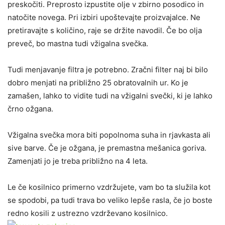
preskočiti. Preprosto izpustite olje v zbirno posodico in
natočite novega. Pri izbiri upoštevajte proizvajalce. Ne
pretiravajte s količino, raje se držite navodil. Če bo olja
preveč, bo mastna tudi vžigalna svečka.
Tudi menjavanje filtra je potrebno. Zračni filter naj bi bilo
dobro menjati na približno 25 obratovalnih ur. Ko je
zamašen, lahko to vidite tudi na vžigalni svečki, ki je lahko
črno ožgana.
Vžigalna svečka mora biti popolnoma suha in rjavkasta ali
sive barve. Če je ožgana, je premastna mešanica goriva.
Zamenjati jo je treba približno na 4 leta.
Le če kosilnico primerno vzdržujete, vam bo ta služila kot
se spodobi, pa tudi trava bo veliko lepše rasla, če jo boste
redno kosili z ustrezno vzdrževano kosilnico.