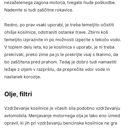
nezaželenega zagona motorja, tvegate hude poškodbe.
Nadenite si tudi zaščitne rokavice.
Redno, po prav vsaki uporabi, je treba temeljito očistiti
ohišje kosilnice, odstraniti ostanke trave. Zbirni koš
temeljito izpraznite in po možnosti izperite s tekočo vodo.
V toplem delu leta, ko je kosilnica v uporabi, je ni treba
prekrivati, preko zime pa jo le prekrijte vsaj s tkanino, da
bo zaščitena pred prahom. Tedaj je dobro tudi namastiti
ležaje z oljem v razpršilu, da preprečite vdor vode in
nastanek korozije.
Olje, filtri
Vzdrževanje kosilnice je včasih sila podobno vzdrževanju
avtomobila. Menjavanje motornega olja je tako eno izmed
opravil, ki jih pri vzdrževanju bencinske kosilnice ne gre