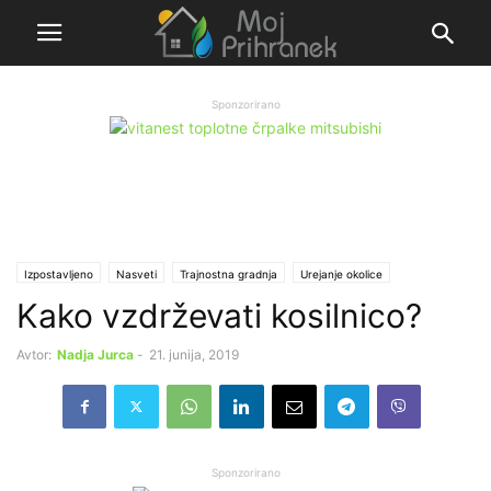
Sponzorirano
Izpostavljeno
Nasveti
Trajnostna gradnja
Urejanje okolice
Kako vzdrževati kosilnico?
Avtor:
Nadja Jurca
-
21. junija, 2019
Sponzorirano