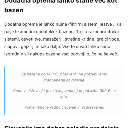
Dodatna oprema lahko stane več kot
bazen
Dodatna oprema je lahko nujna (filtrirni sistem, lestve …) ali
pa je le »modni dodatek« k bazenu. To so razni protitočni
sistemi, osvetlitve, masažerji, strešne kritine, grelci vode,
slapovi, gejzirji in tako dalje. Vse te stvari lahko ceno
izgradnje ali nakupa bazena vsaj podvojijo, če ne še več.
2
Za bazene do 60 m
, v Sloveniji ne potrebujemo
gradbenega dovoljenja.
Cena vzdrževanja (elektrika, voda,..) je približno 300 € na
leto.
Pomembno je redno čiščenje in vzdrževanje.