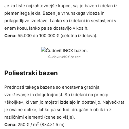
Je za tiste najzahtevnejše kupce, saj je bazen izdelan iz
plemenitega jekla. Bazen je vrhunskega videza in
prilagodljive izdelave. Lahko so izdelani in sestavljeni v
enem kosu, lahko pa se dostavijo v kosih.
Cena:
55.000 do 100.000 € (celotna izdelava).
Čudovit INOX bazen.
Poliestrski bazen
Prednosti takega bazena so enostavna gradnja,
vzdrževanje in dolgotrajnost. So izdelani na princip
»školjke«, ki vam jo mojstri izdelajo in dostavijo. Največkrat
je ovalne oblike, lahko pa so tudi drugačnih oblik in z
različnimi elementi (cene so višje).
2
Cena:
250 € / m
(8x4x1,5 m).