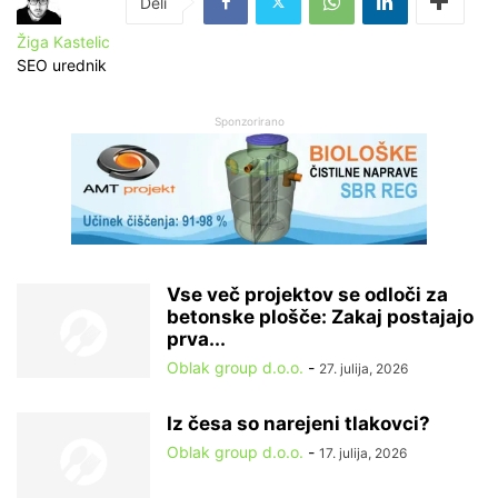
Žiga Kastelic
SEO urednik
Sponzorirano
Vse več projektov se odloči za
betonske plošče: Zakaj postajajo
prva...
Oblak group d.o.o.
-
27. julija, 2026
Iz česa so narejeni tlakovci?
Oblak group d.o.o.
-
17. julija, 2026