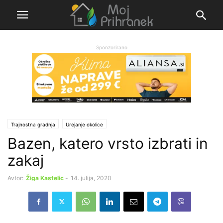
Sponzorirano
Trajnostna gradnja
Urejanje okolice
Bazen, katero vrsto izbrati in
zakaj
Avtor:
Žiga Kastelic
-
14. julija, 2020