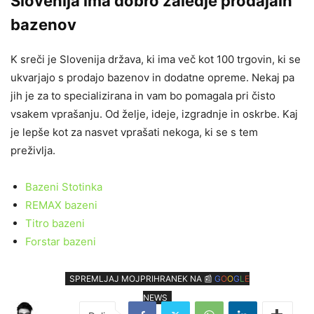
Slovenija ima dobro zaledje prodajaln
bazenov
K sreči je Slovenija država, ki ima več kot 100 trgovin, ki se
ukvarjajo s prodajo bazenov in dodatne opreme. Nekaj pa
jih je za to specializirana in vam bo pomagala pri čisto
vsakem vprašanju. Od želje, ideje, izgradnje in oskrbe. Kaj
je lepše kot za nasvet vprašati nekoga, ki se s tem
preživlja.
Bazeni Stotinka
REMAX bazeni
Titro bazeni
Forstar bazeni
SPREMLJAJ MOJPRIHRANEK NA 📰
G
O
O
G
L
E
NEWS