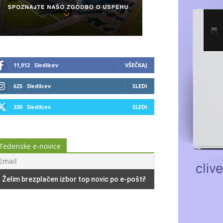
11,912
Sledilcev
VŠEČKAJ
625
Sledilcev
SLEDI
330
Sledilcev
SLEDI
Tedenske e-novice