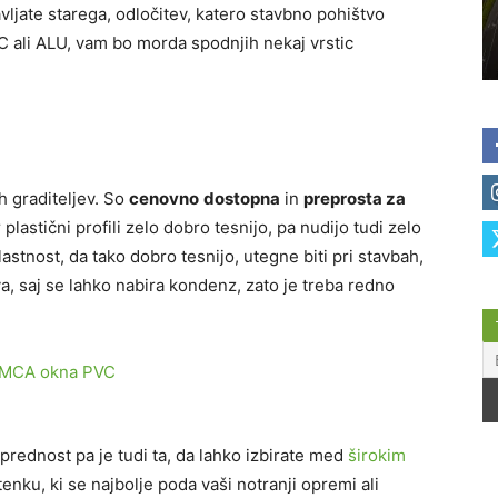
avljate starega, odločitev, katero stavbno pohištvo
 ali ALU, vam bo morda spodnjih nekaj vrstic
h graditeljev. So
cenovno
dostopna
in
preprosta za
r plastični profili zelo dobro tesnijo, pa nudijo tudi zelo
 lastnost, da tako dobro tesnijo, utegne biti pri stavbah,
va, saj se lahko nabira kondenz, zato je treba redno
 prednost pa je tudi ta, da lahko izbirate med
širokim
tenku, ki se najbolje poda vaši notranji opremi ali