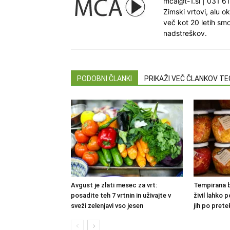
mca@t-1.si
|
031 6
Zimski vrtovi, alu 
več kot 20 letih smo
nadstreškov.
PODOBNI ČLANKI
PRIKAŽI VEČ ČLANKOV T
Avgust je zlati mesec za vrt:
Tempirana b
posadite teh 7 vrtnin in uživajte v
živil lahko 
sveži zelenjavi vso jesen
jih po pretek