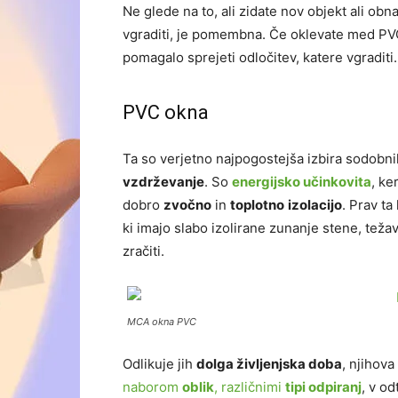
Ne glede na to, ali zidate nov objekt ali obn
vgraditi, je pomembna. Če oklevate med PVC
pomagalo sprejeti odločitev, katere vgraditi.
PVC okna
Ta so verjetno najpogostejša izbira sodobni
vzdrževanje
. So
energijsko učinkovita
, ke
dobro
zvočno
in
toplotno
izolacijo
. Prav ta
ki imajo slabo izolirane zunanje stene, teža
zračiti.
MCA okna PVC
Odlikuje jih
dolga življenjska doba
, njihova
naborom
oblik
, različnimi
tipi odpiranj
, v od