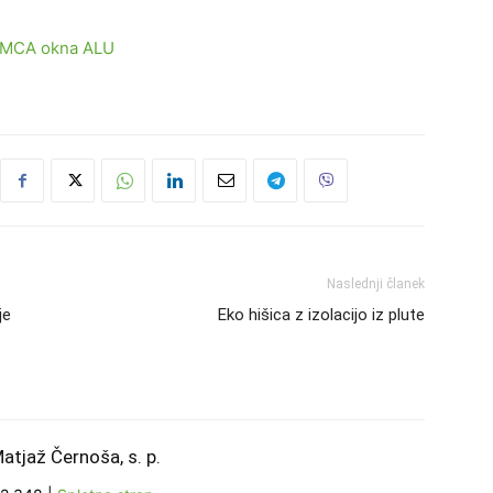
Naslednji članek
je
Eko hišica z izolacijo iz plute
atjaž Černoša, s. p.