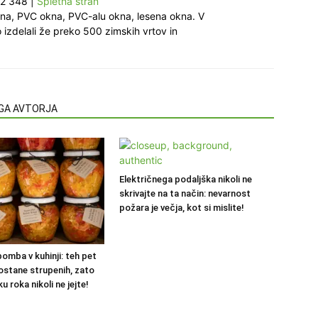
12 348
|
Spletna stran
okna, PVC okna, PVC-alu okna, lesena okna. V
 izdelali že preko 500 zimskih vrtov in
EGA AVTORJA
Električnega podaljška nikoli ne
skrivajte na ta način: nevarnost
požara je večja, kot si mislite!
omba v kuhinji: teh pet
postane strupenih, zato
u roka nikoli ne jejte!