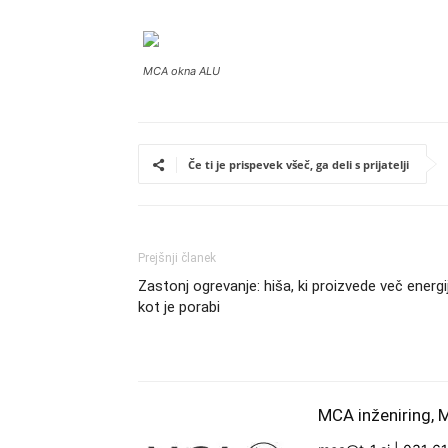
MCA okna ALU
Če ti je prispevek všeč, ga deli s prijatelji
Prejšnji članek
Zastonj ogrevanje: hiša, ki proizvede več energi
kot je porabi
MCA inženiring, M