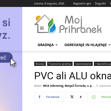
sobota, 8 avgusta, 2026
Nagradne igre
Dogodki
GRADNJA
OGREVANJE IN HLAJENJE
Bivanje
Trajnostna gradnja
Izpostavljeno
Ι Sporočila p
PVC ali ALU okn
Avtor:
MCA inženiring, Matjaž Černoša, s. p.
-
9. septemb
Facebook
X
Whats