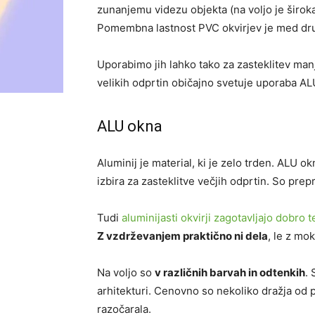
zunanjemu videzu objekta (na voljo je široka
Pomembna lastnost PVC okvirjev je med dr
Uporabimo jih lahko tako za zasteklitev manj
velikih odprtin običajno svetuje uporaba ALU
ALU okna
Aluminij je material, ki je zelo trden. ALU o
izbira za zasteklitve večjih odprtin. So pre
Tudi
aluminijasti okvirji zagotavljajo dobro 
Z vzdrževanjem praktično ni dela
, le z mo
Na voljo so
v različnih barvah in odtenkih
. 
arhitekturi. Cenovno so nekoliko dražja od 
razočarala.