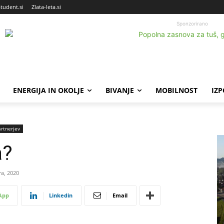
Student.si
Zlata-leta.si
Sponzorirano
ENERGIJA IN OKOLJE
BIVANJE
MOBILNOST
IZ
artnerjev
a?
ra, 2020
App
Linkedin
Email