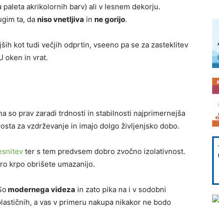
 paleta akrikolornih barv) ali v lesnem dekorju.
ugim ta, da
niso vnetljiva
in
ne gorijo
.
ših kot tudi večjih odprtin, vseeno pa se za zasteklitev
 oken in vrat.
kna so prav zaradi trdnosti in stabilnosti najprimernejša
prosta za vzdrževanje in imajo dolgo življenjsko dobo.
tesnitev
ter s tem predvsem dobro zvočno izolativnost.
kro krpo obrišete umazanijo.
So
modernega videza
in zato pika na i v sodobni
plastičnih, a vas v primeru nakupa nikakor ne bodo