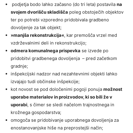
podjetja bodo lahko začasno (do tri leta) postavila
na
svojem dvorišču skladišča
poleg obstoječih objektov
ter po potrebi vzporedno pridobivala gradbeno
dovoljenje za tak objekt;
»manjša rekonstrukcija«
, kar premošča vrzel med
vzdrževalnimi deli in rekonstrukcijo;
odmera komunalnega prispevka
se izvede po
pridobitvi gradbenega dovoljenja – pred začetkom
gradnje;
inšpekcijski nadzor nad nezahtevnimi objekti lahko
izvajajo tudi občinske inšpekcije;
kot novost se pod določenimi pogoji ponuja
možnost
uporabe materialov in proizvodov, ki so bili že v
uporabi
, s čimer se sledi načelom trajnostnega in
krožnega gospodarstva;
omogoča se pridobivanje uporabnega dovoljenja za
enostanovanjske hiše na preprostejši način;