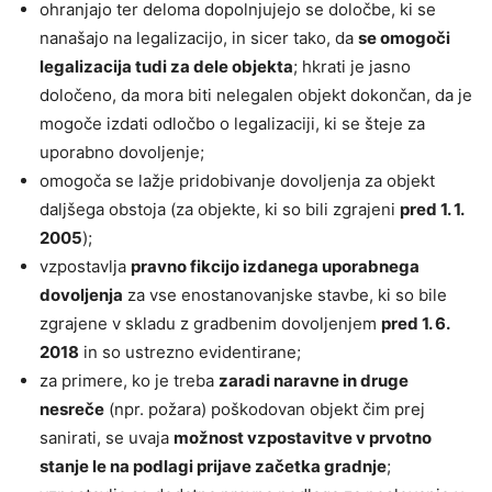
ohranjajo ter deloma dopolnjujejo se določbe, ki se
nanašajo na legalizacijo, in sicer tako, da
se omogoči
legalizacija tudi za dele objekta
; hkrati je jasno
določeno, da mora biti nelegalen objekt dokončan, da je
mogoče izdati odločbo o legalizaciji, ki se šteje za
uporabno dovoljenje;
omogoča se lažje pridobivanje dovoljenja za objekt
daljšega obstoja (za objekte, ki so bili zgrajeni
pred 1. 1.
2005
);
vzpostavlja
pravno fikcijo izdanega uporabnega
dovoljenja
za vse enostanovanjske stavbe, ki so bile
zgrajene v skladu z gradbenim dovoljenjem
pred 1. 6.
2018
in so ustrezno evidentirane;
za primere, ko je treba
zaradi naravne in druge
nesreče
(npr. požara) poškodovan objekt čim prej
sanirati, se uvaja
možnost vzpostavitve v prvotno
stanje le na podlagi prijave začetka gradnje
;