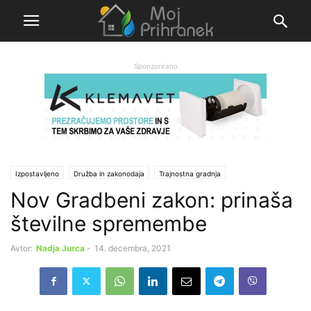
Sponzorirano
Izpostavljeno
Družba in zakonodaja
Trajnostna gradnja
Nov Gradbeni zakon: prinaša
številne spremembe
Avtor:
Nadja Jurca
-
14. decembra, 2021