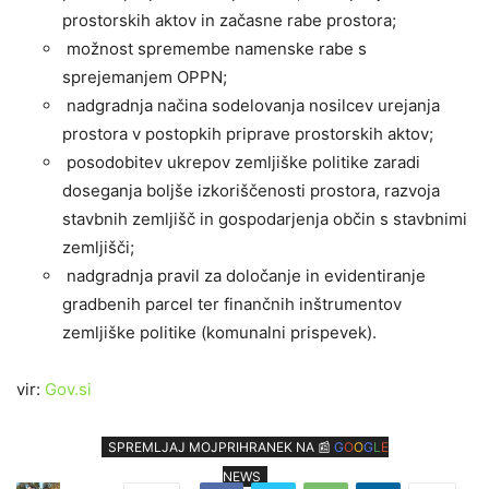
prostorskih aktov in začasne rabe prostora;
možnost spremembe namenske rabe s
sprejemanjem OPPN;
nadgradnja načina sodelovanja nosilcev urejanja
prostora v postopkih priprave prostorskih aktov;
posodobitev ukrepov zemljiške politike zaradi
doseganja boljše izkoriščenosti prostora, razvoja
stavbnih zemljišč in gospodarjenja občin s stavbnimi
zemljišči;
nadgradnja pravil za določanje in evidentiranje
gradbenih parcel ter finančnih inštrumentov
zemljiške politike (komunalni prispevek).
vir:
Gov.si
SPREMLJAJ MOJPRIHRANEK NA 📰
G
O
O
G
L
E
NEWS