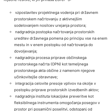
vzpostavitev projektnega vodenja pri državnem
prostorskem načrtovanju z aktivnejšim
sodelovanjem nosilcev urejanja prostora;
nadgradnja postopka načrtovanja prostorskih
ureditev državnega pomena po principu vse na enem
mestu in v enem postopku od načrtovanja do
dovoljevanja;
nadgradnja procesa priprave občinskega
prostorskega načrta (OPN) kot temeljnega
prostorskega akta občine z namenom njegove
učinkovitejše obravnave;
integracija celovite presoje vplivov na okolje v
postopku priprave prostorskih izvedbenih aktov;
nadgradnja instituta lokacijske preveritve kot
fleksibilnega instrumenta omogočanja posegov v
prostor pri posamični poselitvi, odstopanj od