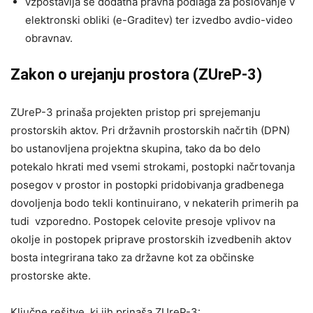
vzpostavlja se dodatna pravna podlaga za poslovanje v
elektronski obliki (e-Graditev) ter izvedbo avdio-video
obravnav.
Zakon o urejanju prostora (ZUreP-3)
ZUreP-3 prinaša projekten pristop pri sprejemanju
prostorskih aktov. Pri državnih prostorskih načrtih (DPN)
bo ustanovljena projektna skupina, tako da bo delo
potekalo hkrati med vsemi strokami, postopki načrtovanja
posegov v prostor in postopki pridobivanja gradbenega
dovoljenja bodo tekli kontinuirano, v nekaterih primerih pa
tudi vzporedno. Postopek celovite presoje vplivov na
okolje in postopek priprave prostorskih izvedbenih aktov
bosta integrirana tako za državne kot za občinske
prostorske akte.
Ključne rešitve, ki jih prinaša ZUreP-3: