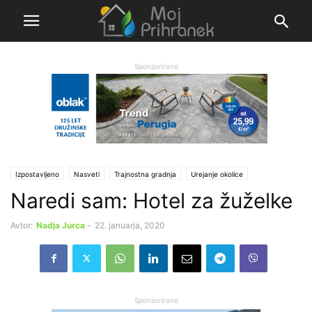
Sponzorirano
Izpostavljeno
Nasveti
Trajnostna gradnja
Urejanje okolice
Naredi sam: Hotel za žuželke
Energija in okolje
Zeleno
Avtor:
Nadja Jurca
-
22. januarja, 2020
Sponzorirano