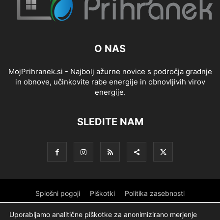
O NAS
MojPrihranek.si - Najbolj ažurne novice s področja gradnje
in obnove, učinkovite rabe energije in obnovljivih virov
energije.
SLEDITE NAM
Splošni pogoji
Piškotki
Politika zasebnosti
Oglaševanje
Partnerji
Sofinanciranje
Ekipa
Logotip
Uporabljamo analitične piškotke za anonimizirano merjenje