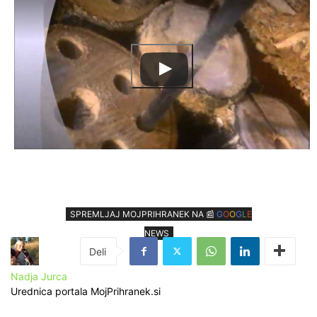
SPREMLJAJ MOJPRIHRANEK NA 📰
G
O
O
G
L
E
NEWS
Nadja Jurca
Urednica portala MojPrihranek.si