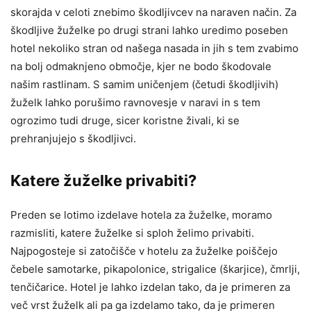
skorajda v celoti znebimo škodljivcev na naraven način. Za
škodljive žuželke po drugi strani lahko uredimo poseben
hotel nekoliko stran od našega nasada in jih s tem zvabimo
na bolj odmaknjeno območje, kjer ne bodo škodovale
našim rastlinam. S samim uničenjem (četudi škodljivih)
žuželk lahko porušimo ravnovesje v naravi in s tem
ogrozimo tudi druge, sicer koristne živali, ki se
prehranjujejo s škodljivci.
Katere žuželke privabiti?
Preden se lotimo izdelave hotela za žuželke, moramo
razmisliti, katere žuželke si sploh želimo privabiti.
Najpogosteje si zatočišče v hotelu za žuželke poiščejo
čebele samotarke, pikapolonice, strigalice (škarjice), čmrlji,
tenčičarice. Hotel je lahko izdelan tako, da je primeren za
več vrst žuželk ali pa ga izdelamo tako, da je primeren