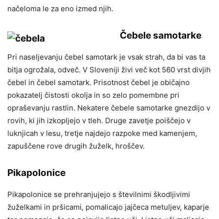
načeloma le za eno izmed njih.
Čebele samotarke
Pri naseljevanju čebel samotark je vsak strah, da bi vas ta
bitja ogrožala, odveč. V Sloveniji živi več kot 560 vrst divjih
čebel in čebel samotark. Prisotnost čebel je običajno
pokazatelj čistosti okolja in so zelo pomembne pri
opraševanju rastlin. Nekatere čebele samotarke gnezdijo v
rovih, ki jih izkopljejo v tleh. Druge zavetje poiščejo v
luknjicah v lesu, tretje najdejo razpoke med kamenjem,
zapuščene rove drugih žuželk, hroščev.
Pikapolonice
Pikapolonice se prehranjujejo s številnimi škodljivimi
žuželkami in pršicami, pomalicajo jajčeca metuljev, kaparje