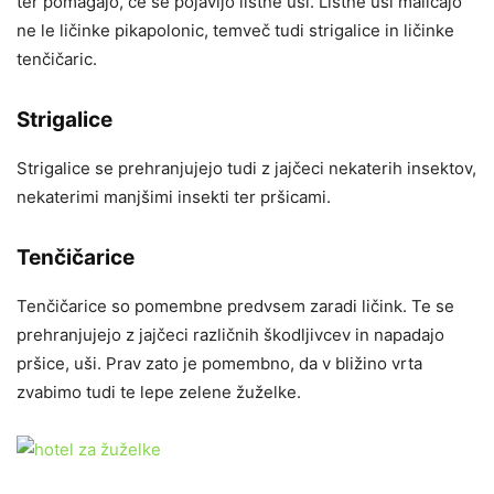
ter pomagajo, če se pojavijo listne uši. Listne uši malicajo
ne le ličinke pikapolonic, temveč tudi strigalice in ličinke
tenčičaric.
Strigalice
Strigalice se prehranjujejo tudi z jajčeci nekaterih insektov,
nekaterimi manjšimi insekti ter pršicami.
Tenčičarice
Tenčičarice so pomembne predvsem zaradi ličink. Te se
prehranjujejo z jajčeci različnih škodljivcev in napadajo
pršice, uši. Prav zato je pomembno, da v bližino vrta
zvabimo tudi te lepe zelene žuželke.