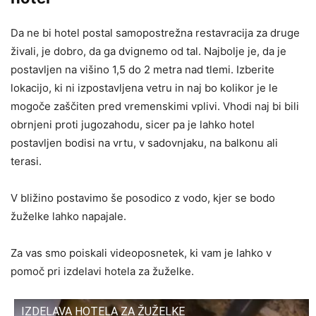
Da ne bi hotel postal samopostrežna restavracija za druge
živali, je dobro, da ga dvignemo od tal. Najbolje je, da je
postavljen na višino 1,5 do 2 metra nad tlemi. Izberite
lokacijo, ki ni izpostavljena vetru in naj bo kolikor je le
mogoče zaščiten pred vremenskimi vplivi. Vhodi naj bi bili
obrnjeni proti jugozahodu, sicer pa je lahko hotel
postavljen bodisi na vrtu, v sadovnjaku, na balkonu ali
terasi.
V bližino postavimo še posodico z vodo, kjer se bodo
žuželke lahko napajale.
Za vas smo poiskali videoposnetek, ki vam je lahko v
pomoč pri izdelavi hotela za žuželke.
IZDELAVA HOTELA ZA ŽUŽELKE