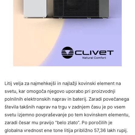
Litij velja za najmehkejši in najlažji kovinski element na
svetu, kar omogoča njegovo uporabo pri proizvodnji
polnilnih elektronskih naprav in baterij. Zaradi povečanega
števila takšnih naprav na trgu v zadnjem času je po vsem
svetu izjemno povpraševanje po tem kovinskem elementu,
zaradi česar mu pravijo “belo zlato”. Po poročilih je
globalna vrednost ene tone litija približno 57,36 lakh rupij.