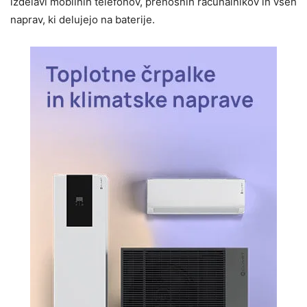
izdelavi mobilnih telefonov, prenosnih računalnikov in vseh
naprav, ki delujejo na baterije.