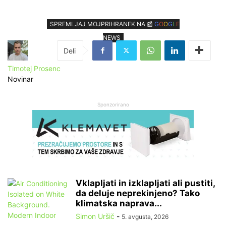
SPREMLJAJ MOJPRIHRANEK NA 📰
G
O
O
G
L
E
NEWS
Timotej Prosenc
Novinar
Sponzorirano
Vklapljati in izklapljati ali pustiti,
da deluje neprekinjeno? Tako
klimatska naprava...
Simon Uršič
-
5. avgusta, 2026