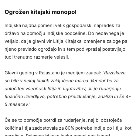
Ogrožen kitajski monopol
Indijska najdba pomeni velik gospodarski napredek za
državo na območju Indijske podceline. Do nedavnega je
veljalo, da je glavni vir Litija Kitajska, omenjene zaloge pa
njeno prevlado ogrožajo in s tem pod vprašaj postavljajo
tudi trenutno razmerje velesil.
Glavni geolog v Rajastanu je medijem zaupal:
“Raziskave
so bile v nekaj blokih zaključene marca. Vendar bo za
določitev vsebnosti litija in ugotovitev, ali je rudarjenje
finančno izvedljivo, potrebno preizkušanje, analiza in še 4-
5 mesecev.”
Če se to območje potrdi za rudarjenje, naj bi obstoječa
količina litija zadostovala za 80% potrebe Indije po litiju, kot
poročajo. Rajastan bi tako lahko postal ena izmed