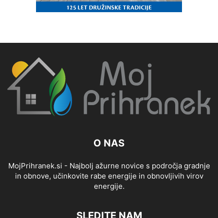
O NAS
MojPrihranek.si - Najbolj ažurne novice s področja gradnje
in obnove, učinkovite rabe energije in obnovljivih virov
energije.
SLEDITE NAM