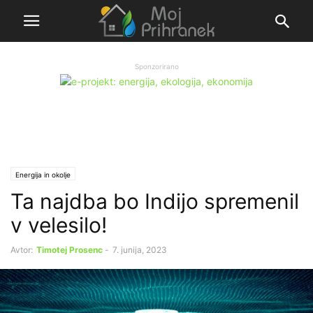
Sponzorirano
Energija in okolje
Ta najdba bo Indijo spremenil
v velesilo!
Avtor:
Timotej Prosenc
-
7. junija, 2023