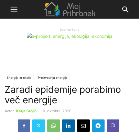
Sponzorirano
Energija in okolje
Proizvodnja energije
Zaradi epidemije porabimo
več energije
Avtor:
Katja Stojič
-
10. oktobra, 2020