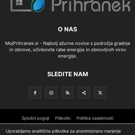
O NAS
MojPrihranek.si - Najbolj ažurne novice s področja gradnje
in obnove, učinkovite rabe energije in obnovljivih virov
energije.
SLEDITE NAM
Splošni pogoji
Piškotki
Politika zasebnosti
Oglaševanje
Partnerji
Sofinanciranje
Ekipa
Logotip
Uporabljamo analitične piškotke za anonimizirano merjenje