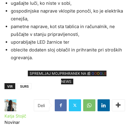
ugašajte luči, ko niste v sobi,
gospodinjske naprave vklopite ponoči, ko je elektrika
cenejša,
pametne naprave, kot sta tablica in računalnik, ne
puščajte v stanju pripravljenosti,
uporabljajte LED žarnice ter
oblecite dodaten sloj oblačil in prihranite pri stroških
ogrevanja.
SPREMLJAJ MOJPRIHRANEK NA 📰
G
O
O
G
L
E
NEWS
VIR
SURS
Katja Stojič
Novinar