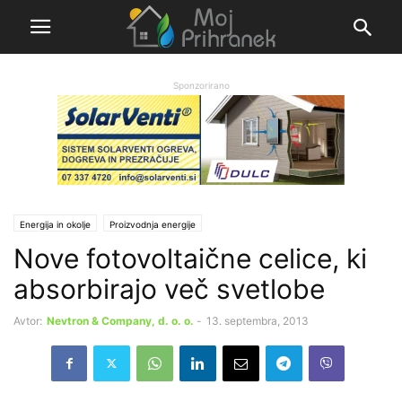
Sponzorirano
Energija in okolje
Proizvodnja energije
Nove fotovoltaične celice, ki
absorbirajo več svetlobe
Avtor:
Nevtron & Company, d. o. o.
-
13. septembra, 2013