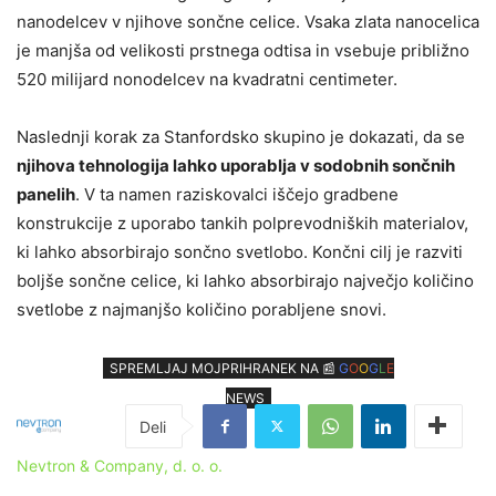
nanodelcev v njihove sončne celice. Vsaka zlata nanocelica
je manjša od velikosti prstnega odtisa in vsebuje približno
520 milijard nonodelcev na kvadratni centimeter.
Naslednji korak za Stanfordsko skupino je dokazati, da se
njihova tehnologija lahko uporablja v sodobnih sončnih
panelih
. V ta namen raziskovalci iščejo gradbene
konstrukcije z uporabo tankih polprevodniških materialov,
ki lahko absorbirajo sončno svetlobo. Končni cilj je razviti
boljše sončne celice, ki lahko absorbirajo največjo količino
svetlobe z najmanjšo količino porabljene snovi.
SPREMLJAJ MOJPRIHRANEK NA 📰
G
O
O
G
L
E
NEWS
Nevtron & Company, d. o. o.