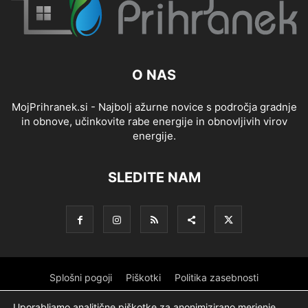
O NAS
MojPrihranek.si - Najbolj ažurne novice s področja gradnje
in obnove, učinkovite rabe energije in obnovljivih virov
energije.
SLEDITE NAM
Splošni pogoji
Piškotki
Politika zasebnosti
Oglaševanje
Partnerji
Sofinanciranje
Ekipa
Logotip
Uporabljamo analitične piškotke za anonimizirano merjenje