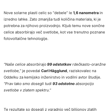
Nove solarne plasti celic so “debele” le
1,6 nanometra
in
izredno lahke. Zato zmanjša tudi količina materiala, ki je
potrebna za njihovo proizvodnjo. Kljub temu nove sončne
celice absorbirajo več svetlobe, kot vse trenutno poznane
fotovoltaične tehnologije.
“Naše celice absorbirajo
99 odstotkov
rdečkasto-oranžne
svetlobe,”
je povedal
Carl Hägglund
, raziskovalec na
Oddelku za kemijsko inženirstvo in vodilni avtor študije.
“Prav tako smo dosegli tudi
93 odstotno
absorpcijo
svetlobe v zlatem spektru.”
Te rezultate so dosegli z vgradnjo več bilijonov zlatih