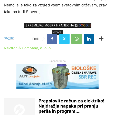
Nemčija je tako za vzgled vsem svetovnim državam, prav
tako pa tudi Sloveniji.
SPREMLJAJ MOJPRIHRANEK NA 📰
G
O
O
G
L
E
NEWS
Nevtron & Company, d. o. o.
Sponzorirano
Prepolovite račun za elektriko!
Najdražja napaka pri pranju
perila in program,...