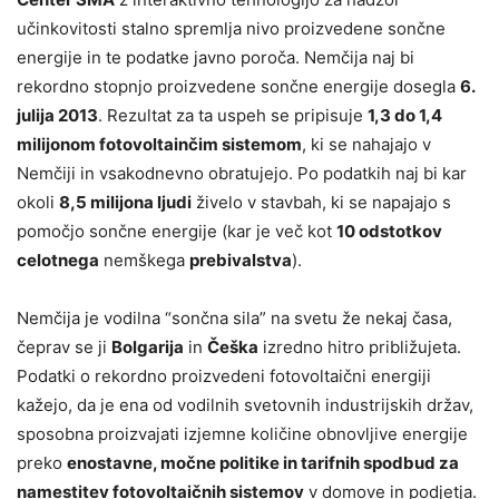
učinkovitosti stalno spremlja nivo proizvedene sončne
energije in te podatke javno poroča. Nemčija naj bi
rekordno stopnjo proizvedene sončne energije dosegla
6.
julija 2013
. Rezultat za ta uspeh se pripisuje
1,3 do 1,4
milijonom fotovoltainčim sistemom
, ki se nahajajo v
Nemčiji in vsakodnevno obratujejo. Po podatkih naj bi kar
okoli
8,5 milijona ljudi
živelo v stavbah, ki se napajajo s
pomočjo sončne energije (kar je več kot
10 odstotkov
celotnega
nemškega
prebivalstva
).
Nemčija je vodilna “sončna sila” na svetu že nekaj časa,
čeprav se ji
Bolgarija
in
Češka
izredno hitro približujeta.
Podatki o rekordno proizvedeni fotovoltaični energiji
kažejo, da je ena od vodilnih svetovnih industrijskih držav,
sposobna proizvajati izjemne količine obnovljive energije
preko
enostavne, močne politike in tarifnih spodbud za
namestitev fotovoltaičnih sistemov
v domove in podjetja.