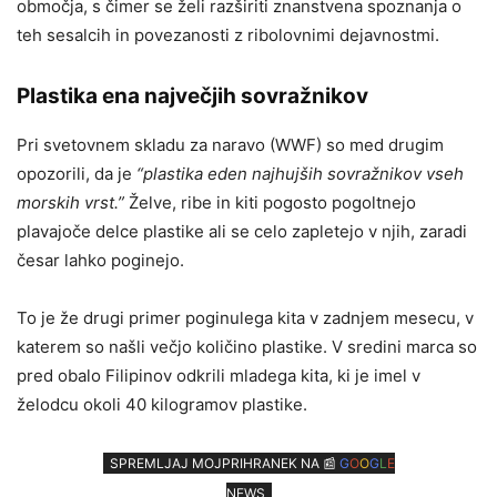
območja, s čimer se želi razširiti znanstvena spoznanja o
teh sesalcih in povezanosti z ribolovnimi dejavnostmi.
Plastika ena največjih sovražnikov
Pri svetovnem skladu za naravo (WWF) so med drugim
opozorili, da je
“plastika eden najhujših sovražnikov vseh
morskih vrst.”
Želve, ribe in kiti pogosto pogoltnejo
plavajoče delce plastike ali se celo zapletejo v njih, zaradi
česar lahko poginejo.
To je že drugi primer poginulega kita v zadnjem mesecu, v
katerem so našli večjo količino plastike. V sredini marca so
pred obalo Filipinov odkrili mladega kita, ki je imel v
želodcu okoli 40 kilogramov plastike.
SPREMLJAJ MOJPRIHRANEK NA 📰
G
O
O
G
L
E
NEWS