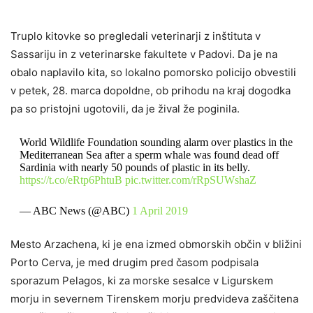
Truplo kitovke so pregledali veterinarji z inštituta v
Sassariju in z veterinarske fakultete v Padovi. Da je na
obalo naplavilo kita, so lokalno pomorsko policijo obvestili
v petek, 28. marca dopoldne, ob prihodu na kraj dogodka
pa so pristojni ugotovili, da je žival že poginila.
World Wildlife Foundation sounding alarm over plastics in the
Mediterranean Sea after a sperm whale was found dead off
Sardinia with nearly 50 pounds of plastic in its belly.
https://t.co/eRtp6PhtuB
pic.twitter.com/rRpSUWshaZ
— ABC News (@ABC)
1 April 2019
Mesto Arzachena, ki je ena izmed obmorskih občin v bližini
Porto Cerva, je med drugim pred časom podpisala
sporazum Pelagos, ki za morske sesalce v Ligurskem
morju in severnem Tirenskem morju predvideva zaščitena