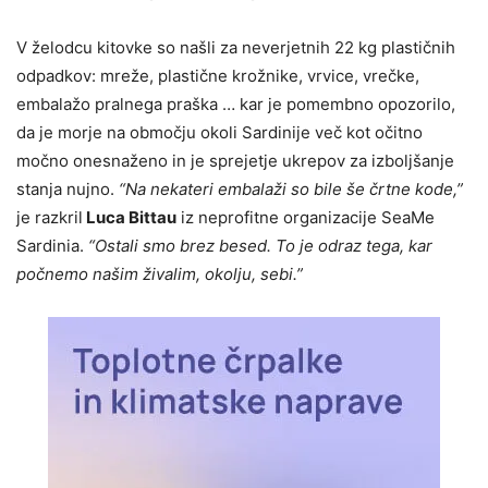
V želodcu kitovke so našli za neverjetnih 22 kg plastičnih
odpadkov: mreže, plastične krožnike, vrvice, vrečke,
embalažo pralnega praška … kar je pomembno opozorilo,
da je morje na območju okoli Sardinije več kot očitno
močno onesnaženo in je sprejetje ukrepov za izboljšanje
stanja nujno.
“Na nekateri embalaži so bile še črtne kode,”
je razkril
Luca Bittau
iz neprofitne organizacije SeaMe
Sardinia.
“Ostali smo brez besed. To je odraz tega, kar
počnemo našim živalim, okolju, sebi.”