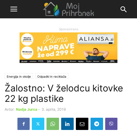
Sponzorirano
Energija in okolje
Odpadki in reciklaža
Žalostno: V želodcu kitovke
22 kg plastike
Avtor:
Nadja Jurca
-
3. aprila, 2019