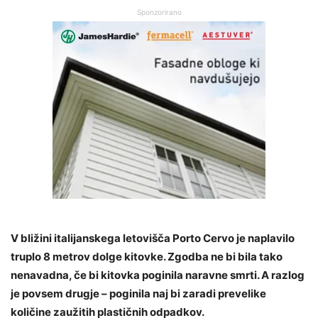
Sponzorirano
V bližini italijanskega letovišča Porto Cervo je naplavilo
truplo 8 metrov dolge kitovke. Zgodba ne bi bila tako
nenavadna, če bi kitovka poginila naravne smrti. A razlog
je povsem drugje – poginila naj bi zaradi prevelike
količine zaužitih plastičnih odpadkov.