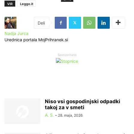
VIR
Leggo.it
Nadja Jurca
Urednica portala MojPrihranek.si
Sponzorirano
Niso vsi gospodinjski odpadki
takoj za v smeti
A. S.
-
28. maja, 2026