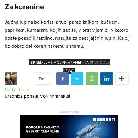
Za korenine
Jajčna lupina bo koristila tudi paradižnikom, bučkam,
paprikam, kumaram. Ko jih sadite, v prst v jamici, v katero
boste posadili rastlino, nasujte za pest jajčnih lupin. Kalcij
bo dobro del koreninskemu sistemu.
SPREMLJAJ MOJPRIHRANEK NA 📰
G
O
O
G
L
E
NEWS
Nadja Jurca
Urednica portala MojPrihranek.si
Sponzorirano