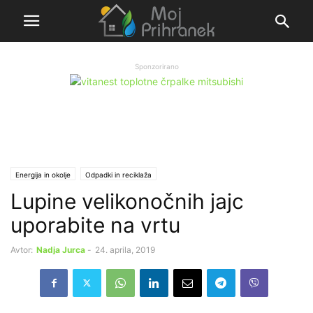
Sponzorirano
Energija in okolje
Odpadki in reciklaža
Lupine velikonočnih jajc
uporabite na vrtu
Avtor:
Nadja Jurca
-
24. aprila, 2019