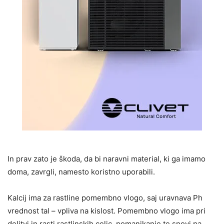
In prav zato je škoda, da bi naravni material, ki ga imamo
doma, zavrgli, namesto koristno uporabili.
Kalcij ima za rastline pomembno vlogo, saj uravnava Ph
vrednost tal – vpliva na kislost. Pomembno vlogo ima pri
delitvi in rasti rastlinskih celic, pomanjkanje te snovi pa