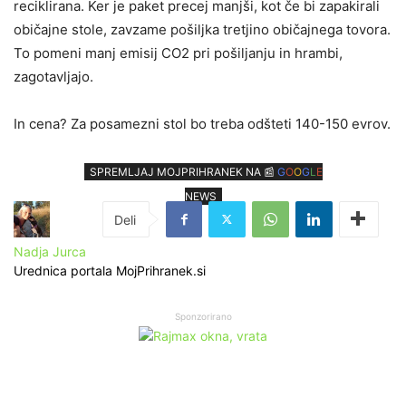
reciklirana. Ker je paket precej manjši, kot če bi zapakirali
običajne stole, zavzame pošiljka tretjino običajnega tovora.
To pomeni manj emisij CO2 pri pošiljanju in hrambi,
zagotavljajo.
In cena? Za posamezni stol bo treba odšteti 140-150 evrov.
SPREMLJAJ MOJPRIHRANEK NA 📰
G
O
O
G
L
E
NEWS
Nadja Jurca
Urednica portala MojPrihranek.si
Sponzorirano