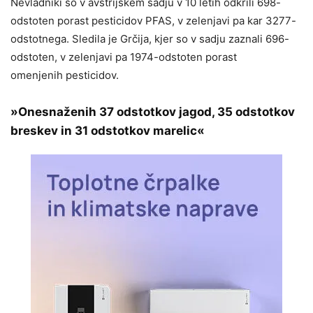
Nevladniki so v avstrijskem sadju v 10 letih odkrili 698-
odstoten porast pesticidov PFAS, v zelenjavi pa kar 3277-
odstotnega. Sledila je Grčija, kjer so v sadju zaznali 696-
odstoten, v zelenjavi pa 1974-odstoten porast
omenjenih pesticidov.
»Onesnaženih 37 odstotkov jagod, 35 odstotkov
breskev in 31 odstotkov marelic«