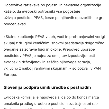
Ugotovitve raziskave po pojasnilih nevladne organizacije
kažejo, da evropski potrošniki vse pogosteje
uživajo pesticide PFAS, česar po njihovih opozorilih ne gre
podcenjevati.
»Stalno kopičenje PFAS v tleh, vodi in prehranjevalni verigi
skupaj z drugimi kemičnimi snovmi predstavlja dolgoročno
tveganje za zdravje ljudi in okolje. Prepoved uporabe
pesticidov PFAS je nujna za omejitev izpostavljenosti
evropskih državljanov in zaščito njihovega zdravja,
vključno z najbolj ranljivimi skupinami,« so pozvali v PAN
Europe.
Slovenija podpira umik uredbe o pesticidih
Evropska komisija je napovedala, da bo do konca marca
umaknila predlog uredbe o pesticidih oz. trajnostni rabi