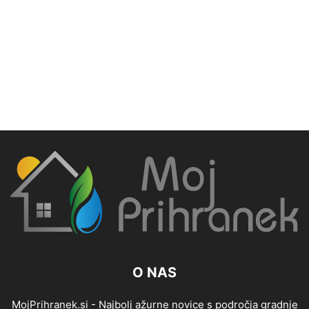
O NAS
MojPrihranek.si - Najbolj ažurne novice s področja gradnje