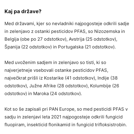
Kaj pa države?
Med državami, kjer so nevladniki najpogosteje odkrili sadje
in zelenjavo z ostanki pesticidov PFAS, so Nizozemska in
Belgija (obe po 27 odstotkov), Avstrija (25 odstotkov),
Španija (22 odstotkov) in Portugalska (21 odstotkov).
Med uvoženim sadjem in zelenjavo so tisti, ki so
najverjetneje vsebovali ostanke pesticidov PFAS,
največkrat prišli iz Kostarike (41 odstotkov), Indije (38
odstotkov), Južne Afrike (28 odstotkov), Kolumbije (26
odstotkov) in Maroka (24 odstotkov).
Kot so še zapisali pri PAN Europe, so med pesticidi PFAS v
sadju in zelenjavi leta 2021 najpogosteje odkrili fungicid
fluopiram, insekticid flonikamid in fungicid trifloksistrobin.