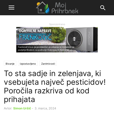
Sponzorirano
Bivanje
Izpostavljeno
Zanimivosti
To sta sadje in zelenjava, ki
vsebujeta največ pesticidov!
Poročila razkriva od kod
prihajata
Avtor:
Simon Uršič
-
3. marca, 2024