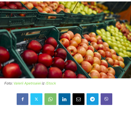
Foto:
Valerii Apetroaiei
iz
iStock