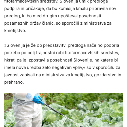
fitofarmacevtskih sredstev. Slovenija umik predloga
podpira in pričakuje, da bo komisija kmalu pripravila nov
predlog, ki bo med drugim upošteval posebnosti
posameznih držav članic, so sporočili z ministrstva za
kmetijstvo.
»Slovenija je že ob predstavitvi predloga načelno podprla
potrebo po bolj trajnostni rabi fitofarmacevtskih sredstev,
hkrati pa je izpostavila posebnosti Slovenije, na katere bi
imela nova uredba zelo negativen vpliv,« so v sporočilu za
javnost zapisali na ministrstvu za kmetijstvo, gozdarstvo in
prehrano.