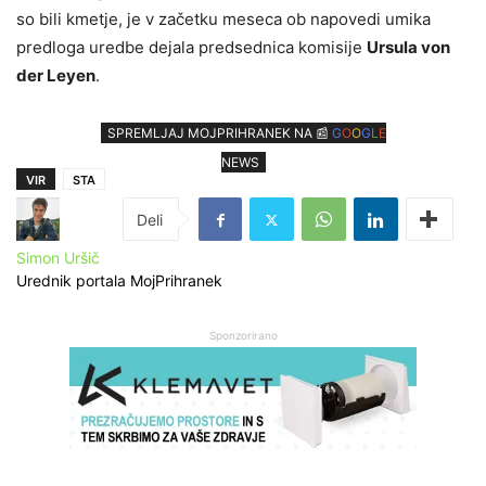
so bili kmetje, je v začetku meseca ob napovedi umika
predloga uredbe dejala predsednica komisije
Ursula von
der Leyen
.
SPREMLJAJ MOJPRIHRANEK NA 📰
G
O
O
G
L
E
NEWS
VIR
STA
Simon Uršič
Urednik portala MojPrihranek
Sponzorirano