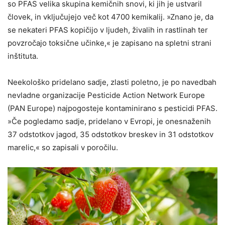
so PFAS velika skupina kemičnih snovi, ki jih je ustvaril
človek, in vključujejo več kot 4700 kemikalij. »Znano je, da
se nekateri PFAS kopičijo v ljudeh, živalih in rastlinah ter
povzročajo toksične učinke,« je zapisano na spletni strani
inštituta.
Neekološko pridelano sadje, zlasti poletno, je po navedbah
nevladne organizacije Pesticide Action Network Europe
(PAN Europe) najpogosteje kontaminirano s pesticidi PFAS.
»Če pogledamo sadje, pridelano v Evropi, je onesnaženih
37 odstotkov jagod, 35 odstotkov breskev in 31 odstotkov
marelic,« so zapisali v poročilu.