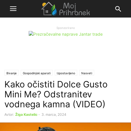
Sponzorirano
Bivanje
Gospodinjski aparati
Izpostavljeno
Nasveti
Kako očistiti Dolce Gusto
Mini Me? Odstranitev
vodnega kamna (VIDEO)
Avtor:
Žiga Kastelic
-
3. marca, 2024