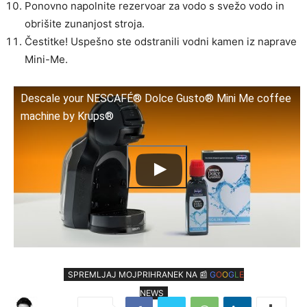
Ponovno napolnite rezervoar za vodo s svežo vodo in
obrišite zunanjost stroja.
Čestitke! Uspešno ste odstranili vodni kamen iz naprave
Mini-Me.
Descale your NESCAFÉ® Dolce Gusto® Mini Me coffee
machine by Krups®
SPREMLJAJ MOJPRIHRANEK NA 📰
G
O
O
G
L
E
NEWS